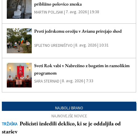
približno polovico zneska
7. avg. 2026 | 19:38
MARTIN POLJSAK |
Proti jedrskemu orožju v Avianu prirejajo shod
8. avg. 2026 | 10:31
SPLETNO UREDNIŠTVO |
Sveti Rok vabi v Nabrežino z bogatim in raznolikim
programom
8. avg. 2026 | 7:33
SARA STERNAD |
NAJBOLJ BRANO
NAJNOVEJŠE NOVICE
Policisti izsledili deklico, ki se je oddaljila od
TRŽAŠKA
staršev