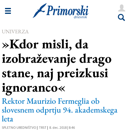
Novice
Tržaška
UNIVERZA
Goriška
»Kdor misli, da
Kultura
izobraževanje drago
Šport
stane, naj preizkusi
Še
ignoranco«
Vreme
V Kioskih
Rektor Maurizio Fermeglia ob
slovesnem odprtju 94. akademskega
leta
Uredništvo
SPLETNO UREDNIŠTVO
|
TRST
|
8. dec. 2018 | 8:46
Oglasi