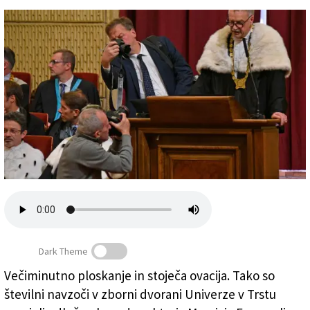
Založnik
Zadruga PD
Naročnine
Dark Theme
Večiminutno ploskanje in stoječa ovacija. Tako so
Odprtje akademskega leta, rektor Fermeglia
številni navzoči v zborni dvorani Univerze v Trstu
(FOTODAMJ@N)