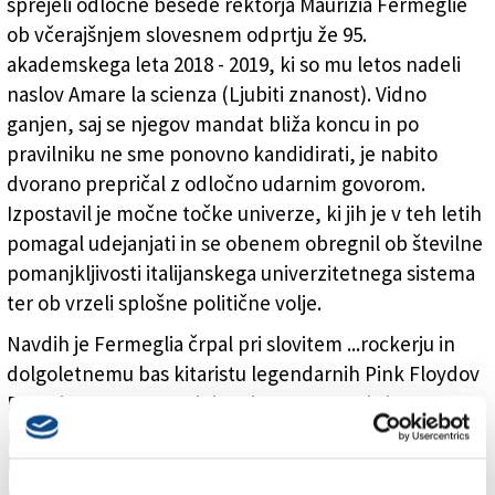
sprejeli odločne besede rektorja Maurizia Fermeglie
ob včerajšnjem slovesnem odprtju že 95.
akademskega leta 2018 - 2019, ki so mu letos nadeli
naslov Amare la scienza (Ljubiti znanost). Vidno
ganjen, saj se njegov mandat bliža koncu in po
pravilniku ne sme ponovno kandidirati, je nabito
dvorano prepričal z odločno udarnim govorom.
Izpostavil je močne točke univerze, ki jih je v teh letih
pomagal udejanjati in se obenem obregnil ob številne
pomanjkljivosti italijanskega univerzitetnega sistema
ter ob vrzeli splošne politične volje.
Navdih je Fermeglia črpal pri slovitem ...rockerju in
dolgoletnemu bas kitaristu legendarnih Pink Floydov
Rogerju Watersu: »Hej ti, poje Waters. Hej vi, ne
pomagajte jim, da pokopljejo luč. Ne vdajte se, ne da
bi se borili. Obračam se na vas, na vse tiste, ki imajo
pri srcu znanost. Jasno in glasno brez skrivanja