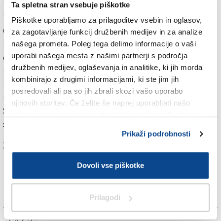
Ta spletna stran vsebuje piškotke
moramo politikom pomagati ubrati pravo pot.«
Piškotke uporabljamo za prilagoditev vsebin in oglasov,
Odprtje novega akademskega leta so s svojo
za zagotavljanje funkcij družbenih medijev in za analize
prisotnostjo med drugim počastili ugledni gosti:
našega prometa. Poleg tega delimo informacije o vaši
uporabi našega mesta z našimi partnerji s področja
dosmrtna senatorka in strokovnjakinja matičnih celic
družbenih medijev, oglaševanja in analitike, ki jih morda
Elena Cattaneo, predsednik Evropskega
kombinirajo z drugimi informacijami, ki ste jim jih
raziskovalnega sveta ERC Jean-Pierre Bourguignon in
posredovali ali pa so jih zbrali skozi vašo uporabo
mlada profesorica ter raziskovalka tržaške univerze
njihovih storitev. Če želite še naprej uporabljati našo
Silvia Marchesan, ki se vedno bolj uveljavlja na
spletno stran, se morate strinjati z uporabo piškotkov.
svetovenm znanstvenem priuzorišču.
Prikaži podrobnosti
Za branje in pisanje komentarjev
je potrebna prijava
Dovoli vse piškotke
Prilagodi