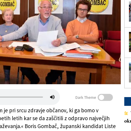
Dark Theme
m je pri srcu zdravje občanov, ki ga bomo v
ŠE
etih letih kar se da zaščitili z odpravo največjih
ok
aževanja.« Boris Gombač, županski kandidat Liste