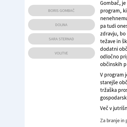
Gombač, je 
Predstavitev županskega kandidata in Lis
program, ki
BORIS GOMBAČ
nenehnemu 
DOLINA
pa tudi one
zdravju, bo
SARA STERNAD
težave in š
dodatni obč
VOLITVE
odločno pri
občinskih pr
V program je
starejše ob
tržaška pro
gospodarski
Več v jutri
Za branje in