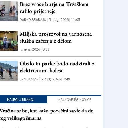
Brez vroče burje na Tržaškem
rahlo prijetneje
5. avg. 2026 | 11:05
DARKO BRADASSI |
Miljska prostovoljna varnostna
služba začenja z delom
5. avg. 2026 | 9:38
Obalo in parke bodo nadzirali z
električnimi kolesi
5. avg. 2026 | 7:49
EVA SKABAR |
NAJBOLJ BRANO
NAJNOVEJŠE NOVICE
Vročina se bo, kot kaže, povečini zavlekla do
rog velikega šmarna