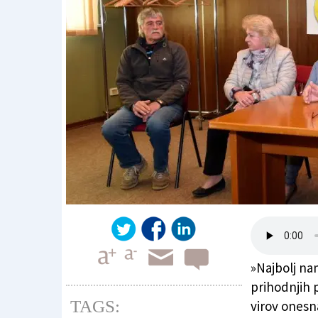
»Najbolj na
prihodnjih p
TAGS:
virov onesn