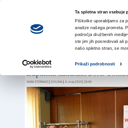
Ta spletna stran vsebuje 
VREME
sreda,
DANES
Piškotke uporabljamo za pr
5. avgusta 2026
analize našega prometa. Po
področja družbenih medijev,
ste jim jih posredovali ali 
VOLITVE
našo spletno stran, se mora
Lista Gombač: Za z
Prikaži podrobnosti
Županski kandidat Boris Gomba
SARA STERNAD
|
DOLINA
|
6. maj 2019 | 18:40