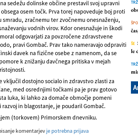
na sedežu dolinske občine prestavil svoj upravni
TRŽ
te Gombač (FOTODAMJ@N)
obs
 obsega osem točk. Prva torej napoveduje boj proti
smradu, zračnemu ter zvočnemu onesnaženju,
ŠP
snaževanju vodnih virov. Kdor onesnažuje in škodi
ča
 moral odgovarjati za povzročene zdravstvene
kodo, pravi Gombač. Prav tako nameravajo odpraviti
ŠE
le
inski davek na fizične osebe z namenom, da se
pomore k znižanju davčnega pritiska v mejah
TRŽ
istojnosti.
mi
 vključil dostojno socialo in zdravstvo zlasti za
A
čane, med osrednjimi točkami pa je prav gotovo
sta luka, ki lahko za domače območje pomeni
 razvoj in blagostanje, je poudaril Gombač.
šnjem (torkovem) Primorskem dnevniku.
 pisanje komentarjev
je potrebna prijava