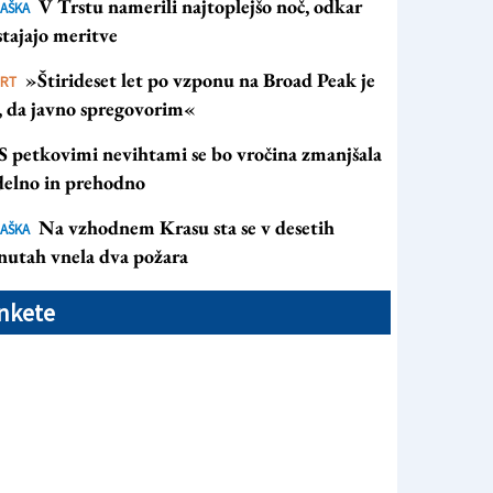
V Trstu namerili najtoplejšo noč, odkar
AŠKA
tajajo meritve
»Štirideset let po vzponu na Broad Peak je
ORT
s, da javno spregovorim«
S petkovimi nevihtami se bo vročina zmanjšala
 delno in prehodno
Na vzhodnem Krasu sta se v desetih
AŠKA
nutah vnela dva požara
nkete