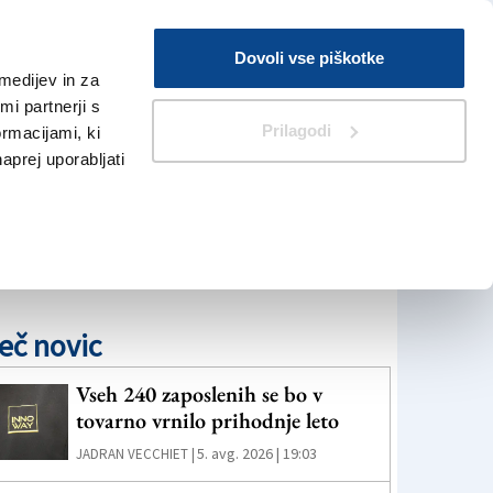
Prijava
Dovoli vse piškotke
medijev in za
Iskanje
V Kioskih
i partnerji s
Prilagodi
ormacijami, ki
naprej uporabljati
eč novic
Vseh 240 zaposlenih se bo v
tovarno vrnilo prihodnje leto
5. avg. 2026 | 19:03
JADRAN VECCHIET |