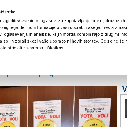
piškotke
ilagoditev vsebin in oglasov, za zagotavljanje funkcij družbenih 
leg tega delimo informacije o vaši uporabi našega mesta z našim
NOVICE
TRŽAŠKA
GORIŠKA
KULTURA
ŠPORT
ŠE
 oglaševanja in analitike, ki jih morda kombinirajo z drugimi inf
pa so jih zbrali skozi vašo uporabo njihovih storitev. Če želite še 
te strinjati z uporabo piškotkov.
dravje in blagostanje
č predstavil program Liste Gombač
V