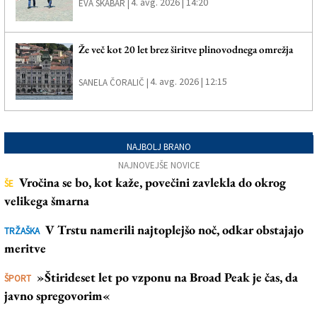
4. avg. 2026 | 14:20
EVA SKABAR |
Že več kot 20 let brez širitve plinovodnega omrežja
4. avg. 2026 | 12:15
SANELA ČORALIČ |
NAJBOLJ BRANO
NAJNOVEJŠE NOVICE
Vročina se bo, kot kaže, povečini zavlekla do okrog
ŠE
velikega šmarna
V Trstu namerili najtoplejšo noč, odkar obstajajo
TRŽAŠKA
meritve
»Štirideset let po vzponu na Broad Peak je čas, da
ŠPORT
javno spregovorim«