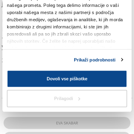
je novosti veselil predsednik zahodnokraškega
našega prometa. Poleg tega delimo informacije o vaši
rajonskega sveta Pavel Vidoni (Slovenska skupnost). V
uporabi našega mesta z našimi partnerji s področja
rajonskem svetu so si namreč v zadnjih letih veliko
družbenih medijev, oglaševanja in analitike, ki jih morda
kombinirajo z drugimi informacijami, ki ste jim jih
prizadevali, da bi tamkajšnjim prebivalcem spet
posredovali ali pa so jih zbrali skozi vašo uporabo
zagotovili pomembno storitev.
njihovih storitev. Če želite še naprej uporabljati našo
Več v današnjem (sredinem) Primorskem dnevniku.
spletno stran, se morate strinjati z uporabo piškotkov.
Za branje in pisanje komentarjev
je potrebna prijava
Prikaži podrobnosti
Dovoli vse piškotke
Prilagodi
TAGS:
EVA SKABAR