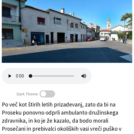
Založnik
Zadruga PD
Naročnine
Dark Theme
Po več kot štirih letih prizadevanj, zato da bi na
Proseku ponovno odprli ambulanto družinskega
Prosek (ARHIV)
zdravnika, in ko je že kazalo, da bodo morali
Prosečani in prebivalci okoliških vasi vreči puško v