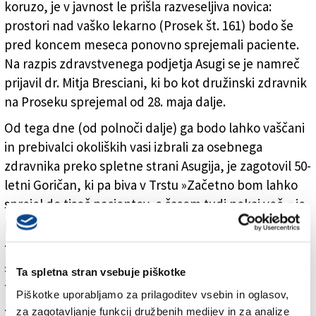
koruzo, je v javnost le prišla razveseljiva novica:
prostori nad vaško lekarno (Prosek št. 161) bodo še
pred koncem meseca ponovno sprejemali paciente.
Na razpis zdravstvenega podjetja Asugi se je namreč
prijavil dr. Mitja Bresciani, ki bo kot družinski zdravnik
na Proseku sprejemal od 28. maja dalje.
Od tega dne (od polnoči dalje) ga bodo lahko vaščani
in prebivalci okoliških vasi izbrali za osebnega
zdravnika preko spletne strani Asugija, je zagotovil 50-
letni Goričan, ki pa biva v Trstu »Začetno bom lahko
sprejel do tisoč pacientov, s časom tudi nekaj več,« je
pojasnil. Povedal je, da se je za Prosek odločil, ker si je
želel nekam na Kras in med Slovence.
»Gre za zelo dobro novico. Končno se bodo nekatere
Ta spletna stran vsebuje piškotke
težave, s katerimi so se morali občani spopadati
Piškotke uporabljamo za prilagoditev vsebin in oglasov,
zaradi pomanjkanja družinskega zdravnika, rešile,« se
za zagotavljanje funkcij družbenih medijev in za analize