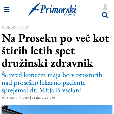
Novice
Tržaška
ZDRAVSTVO
Goriška
Na Proseku po več kot
Kultura
štirih letih spet
Šport
družinski zdravnik
Še
Vreme
Še pred koncem maja bo v prostorih
nad proseško lekarno paciente
V Kioskih
sprejemal dr. Mitja Bresciani
EVA SKABAR
|
PROSEK
|
14. maj 2025 | 9:03
Uredništvo
Oglasi