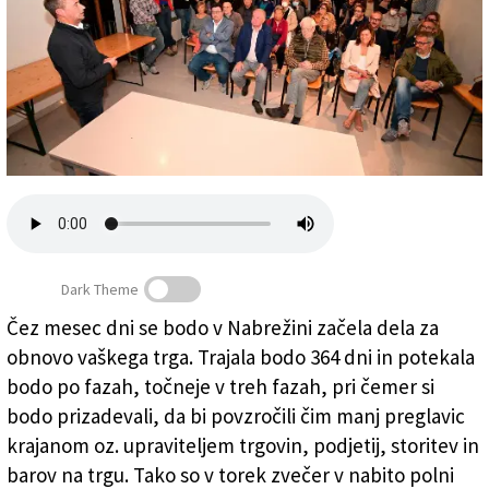
Založnik
Zadruga PD
Naročnine
Dark Theme
V Grudnovi rojstni hiši o v torek zvečer predstavili
Čez mesec dni se bodo v Nabrežini začela dela za
izvedbeni projekt obnove nabrežinskega trga, levo
obnovo vaškega trga. Trajala bodo 364 dni in potekala
župan Igor Gabrovec (FOTODAMJ@N)
bodo po fazah, točneje v treh fazah, pri čemer si
bodo prizadevali, da bi povzročili čim manj preglavic
krajanom oz. upraviteljem trgovin, podjetij, storitev in
barov na trgu. Tako so v torek zvečer v nabito polni