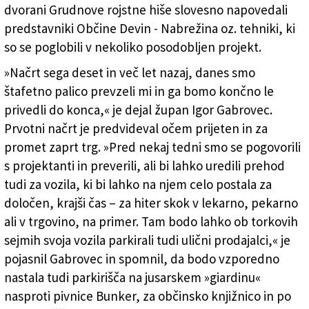
dvorani Grudnove rojstne hiše slovesno napovedali
predstavniki Občine Devin - Nabrežina oz. tehniki, ki
so se poglobili v nekoliko posodobljen projekt.
»Načrt sega deset in več let nazaj, danes smo
štafetno palico prevzeli mi in ga bomo končno le
privedli do konca,« je dejal župan Igor Gabrovec.
Prvotni načrt je predvideval očem prijeten in za
promet zaprt trg. »Pred nekaj tedni smo se pogovorili
s projektanti in preverili, ali bi lahko uredili prehod
tudi za vozila, ki bi lahko na njem celo postala za
določen, krajši čas – za hiter skok v lekarno, pekarno
ali v trgovino, na primer. Tam bodo lahko ob torkovih
sejmih svoja vozila parkirali tudi ulični prodajalci,« je
pojasnil Gabrovec in spomnil, da bodo vzporedno
nastala tudi parkirišča na jusarskem »giardinu«
nasproti pivnice Bunker, za občinsko knjižnico in po