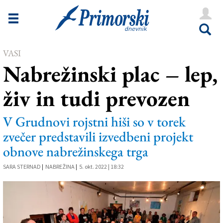
Novice
Tržaška
VASI
Goriška
Nabrežinski plac – lep,
Kultura
živ in tudi prevozen
Šport
Še
V Grudnovi rojstni hiši so v torek
zvečer predstavili izvedbeni projekt
Vreme
obnove nabrežinskega trga
V Kioskih
SARA STERNAD
|
NABREŽINA
|
5. okt. 2022 | 18:32
Uredništvo
Oglasi