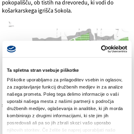
pokopališču, ob tistih na drevoredu, ki vodi do
košarkarskega igrišča Sokola.
Ta spletna stran vsebuje piškotke
Piškotke uporabljamo za prilagoditev vsebin in oglasov,
Projekt nabrežinskega trga
za zagotavljanje funkcij družbenih medijev in za analize
našega prometa. Poleg tega delimo informacije o vaši
Projekt je že v izvedbeni fazi, ki ne dovoljuje
uporabi našega mesta z našimi partnerji s področja
sprememb – če ne le minimalnih, in naložba za
družbenih medijev, oglaševanja in analitike, ki jih morda
njegovo uresničitev je vredna nekaj več kot 1,8
kombinirajo z drugimi informacijami, ki ste jim jih
milijona evrov. »Avgusta smo izvedbo del poverili
posredovali ali pa so jih zbrali skozi vašo uporabo
podjetju Bellomo Costruzioni iz Cordovada pri
njihovih storitev. Če želite še naprej uporabljati našo