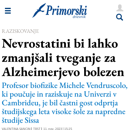
Novice
Tržaška
RAZISKOVANJE
Goriška
Nevrostatini bi lahko
Kultura
zmanjšali tveganje za
Šport
Alzheimerjevo bolezen
Še
Vreme
Profesor biofizike Michele Vendruscolo,
ki poučuje in raziskuje na Univerzi v
V Kioskih
Cambrideu, je bil častni gost odprtja
študijskega leta visoke šole za napredne
Uredništvo
študije Sissa
Oglasi
VALENTINA SANCIN
|
TRST
|
11. nov. 2023 | 15:25