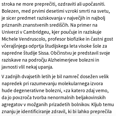
(FOTODAMJ@N)
stroka ne more preprečiti, ozdraviti ali upočasniti.
Bolezen, med prvimi desetimi vzroki smrti na svetu,
je sicer predmet raziskovanja v največjih in najbolj
priznanih znanstvenih središčih. Na primer na
Univerzi v Cambridgeu, kjer poučuje in raziskuje
Michele Vendruscolo, profesor biofizike in častni gost
včerajšnjega odprtja študijskega leta visoke šole za
napredne študije Sissa. Občinstvu je predstavil svoje
raziskave na področju Alzheimerjeve bolezni in
javnosti vlil nekaj upanja.
V zadnjih dvajsetih letih je bil namreč dosežen velik
napredek pri razumevanju molekularnega izvora
hude degenerativne bolezni, »za katero zdaj vemo,
da jo povzroča tvorba nenormalnih beljakovinskih
agregatov v možganih prizadetih bolnikov. Kljub temu
znanju je identificiranje zdravil, ki bi lahko preprečila