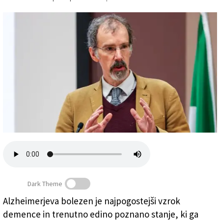
Založnik
Zadruga PD
Naročnine
Dark Theme
Alzheimerjeva bolezen je najpogostejši vzrok
Profesor biofizike Michele Vendruscolo
demence in trenutno edino poznano stanje, ki ga