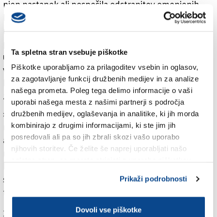
njen nastanek ali pospešila odstranitev omenjenih
beljakovinskih agregatov, izredno težko,» je pojasnil
raziskovalec. Videmčan je svoj doktorski naziv pridobil
prav na Sissi po dokončanem študiju na tržaški
Ta spletna stran vsebuje piškotke
univerzi. Nekaj let je poučeval na inštitutu Weizmann
Piškotke uporabljamo za prilagoditev vsebin in oglasov,
v Izraelu in na Univerzi v Oxfordu, od leta 2001 pa se je
za zagotavljanje funkcij družbenih medijev in za analize
kot samostojni raziskovalec pridružil skupini
našega prometa. Poleg tega delimo informacije o vaši
znanstvenikov v Cambridgeu.
uporabi našega mesta z našimi partnerji s področja
»Napredek je sicer velik. Odkrili smo skupine majhnih
družbenih medijev, oglaševanja in analitike, ki jih morda
kombinirajo z drugimi informacijami, ki ste jim jih
molekul, ki lahko zaustavijo prve korake v procesu
posredovali ali pa so jih zbrali skozi vašo uporabo
agregacije beljakovin. Pričakujemo, da bo ta vrsta
njihovih storitev. Če želite še naprej uporabljati našo
molekul zmanjšala tveganje za Alzheimerjevo
spletno stran, se morate strinjati z uporabo piškotkov.
bolezen. Imenovali smo jih nevrostatini, podobno kot
statini, ki so danes poznani po tem, da zmanjšujejo
Prikaži podrobnosti
tveganje razvoja srčnih bolezni.«
Dovoli vse piškotke
Za branje in pisanje komentarjev
je potrebna prijava