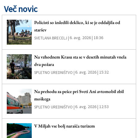
Več novic
Policisti so izsledili deklico, ki se je oddaljila od
staršev
6. avg. 2026 | 18:36
SVETLANA BRECELJ |
Na vzhodnem Krasu sta se v desetih minutah vnela
dva požara
6. avg. 2026 | 15:32
SPLETNO UREDNIŠTVO |
Na prehodu za pešce pri Sveti Ani avtomobil zbil
moškega
6. avg. 2026 | 12:53
SPLETNO UREDNIŠTVO |
V Miljah vse bolj narašča turizem