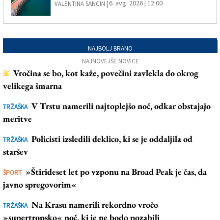
6. avg. 2026 | 12:00
VALENTINA SANCIN |
NAJBOLJ BRANO
NAJNOVEJŠE NOVICE
Vročina se bo, kot kaže, povečini zavlekla do okrog
ŠE
velikega šmarna
V Trstu namerili najtoplejšo noč, odkar obstajajo
TRŽAŠKA
meritve
Policisti izsledili deklico, ki se je oddaljila od
TRŽAŠKA
staršev
»Štirideset let po vzponu na Broad Peak je čas, da
ŠPORT
javno spregovorim«
Na Krasu namerili rekordno vročo
TRŽAŠKA
»supertropsko« noč, ki je ne bodo pozabili