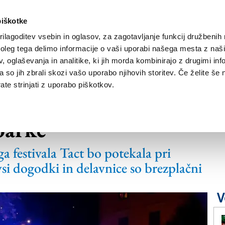
piškotke
ilagoditev vsebin in oglasov, za zagotavljanje funkcij družbenih 
leg tega delimo informacije o vaši uporabi našega mesta z našim
NOVICE
TRŽAŠKA
GORIŠKA
KULTURA
ŠPORT
ŠE
 oglaševanja in analitike, ki jih morda kombinirajo z drugimi inf
pa so jih zbrali skozi vašo uporabo njihovih storitev. Če želite še 
te strinjati z uporabo piškotkov.
tniške prakse vabijo
parke
 festivala Tact bo potekala pri
vsi dogodki in delavnice so brezplačni
V