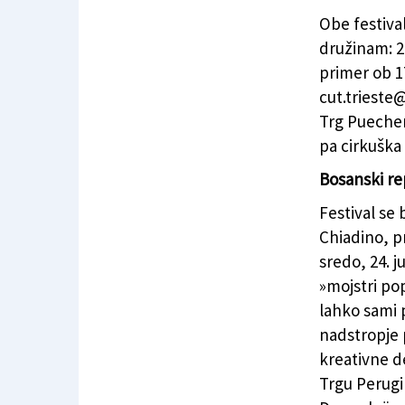
Obe festiva
družinam: 2
primer ob 17
cut.trieste
Trg Puecher,
pa cirkuška
Bosanski re
Festival se 
Chiadino, p
sredo, 24. j
»mojstri po
lahko sami 
nadstropje p
kreativne d
Trgu Perugi