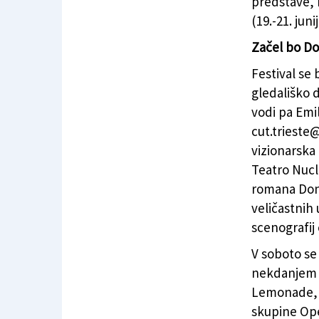
predstave, r
(19.-21. juni
Začel bo Do
Festival se 
gledališko d
vodi pa Emi
cut.trieste
vizionarska 
Teatro Nucl
romana Don 
veličastnih
scenografij 
V soboto se 
nekdanjem s
Lemonade, o
skupine Op