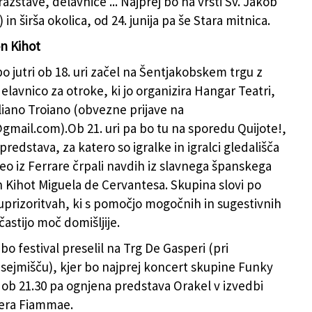
azstave, delavnice ... Najprej bo na vrsti Sv. Jakob
j) in širša okolica, od 24. junija pa še Stara mitnica.
n Kihot
bo jutri ob 18. uri začel na Šentjakobskem trgu z
elavnico za otroke, ki jo organizira Hangar Teatri,
liano Troiano (obvezne prijave na
@gmail.com).Ob 21. uri pa bo tu na sporedu Quijote!,
predstava, za katero so igralke in igralci gledališča
eo iz Ferrare črpali navdih iz slavnega španskega
Kihot Miguela de Cervantesa. Skupina slovi po
 uprizoritvah, ki s pomočjo mogočnih in sugestivnih
častijo moč domišljije.
bo festival preselil na Trg De Gasperi (pri
ejmišču), kjer bo najprej koncert skupine Funky
b 21.30 pa ognjena predstava Orakel v izvedbi
era Fiammae.