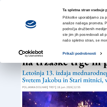
Ta spletna stran vsebuje 
VREME
petek,
DANES
Piškotke uporabljamo za pr
7. avgusta 2026
analize našega prometa. Po
področja družbenih medijev,
ste jim jih posredovali ali 
UMETNOST
našo spletno stran, se mora
Performativne ume
Prikaži podrobnosti
na tržaške trge in 
Letošnja 13. izdaja mednarodnega
Svetem Jakobu in Stari mitnici, 
POLJANKA DOLHAR
|
TRST
|
18. jun. 2026 | 12:55