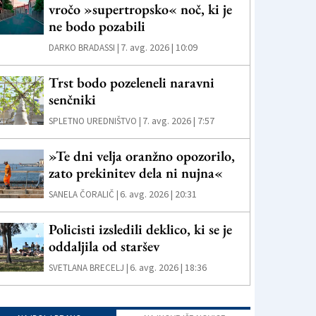
vročo »supertropsko« noč, ki je
ne bodo pozabili
7. avg. 2026 | 10:09
DARKO BRADASSI |
Trst bodo pozeleneli naravni
senčniki
7. avg. 2026 | 7:57
SPLETNO UREDNIŠTVO |
»Te dni velja oranžno opozorilo,
zato prekinitev dela ni nujna«
6. avg. 2026 | 20:31
SANELA ČORALIČ |
Policisti izsledili deklico, ki se je
oddaljila od staršev
6. avg. 2026 | 18:36
SVETLANA BRECELJ |