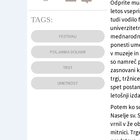
Odprite muz
letos vsepri
TAGS:
tudi vodilo f
Leta 2022 je festival potekal v Rojanu, kjer 
univerzitetn
(FOTODAMJ@N)
mednarodneg
FESTIVALI
ponesti ume
POLJANKA DOLHAR
v muzeje in 
so namreč p
TRST
zasnovani k
trgi, tržnic
UMETNOST
spet postane
letošnji izdaj
Potem ko so 
Naselje sv. 
vrnil v že o
mitnici. Tr