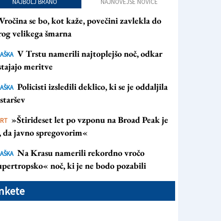
NAJBOLJ BRANO
NAJNOVEJŠE NOVICE
Vročina se bo, kot kaže, povečini zavlekla do
rog velikega šmarna
V Trstu namerili najtoplejšo noč, odkar
AŠKA
tajajo meritve
Policisti izsledili deklico, ki se je oddaljila
AŠKA
staršev
»Štirideset let po vzponu na Broad Peak je
ORT
s, da javno spregovorim«
Na Krasu namerili rekordno vročo
AŠKA
pertropsko« noč, ki je ne bodo pozabili
nkete