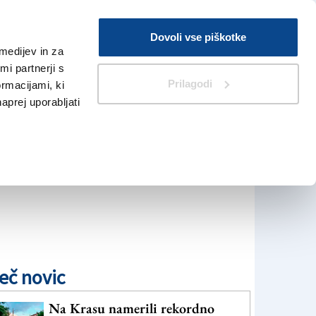
Prijava
Dovoli vse piškotke
medijev in za
Iskanje
V Kioskih
i partnerji s
Prilagodi
ormacijami, ki
naprej uporabljati
eč novic
Na Krasu namerili rekordno