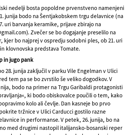
lski nedelji bosta popoldne prvenstveno namenjeni
1. junija bodo na Šentjakobskem trgu delavnice (na
. uri barvanja keramike, prijave zbirajo na
@gmail.com). Zvečer se bo dogajanje preselilo na
 kjer bo najprej v ospredju sodobni ples, ob 21. uri
 in klovnovska predstava Tomate.
p in jugo pank
bo 28. junija zaključil v parku Vile Engelman v Ulici
red tem pa se bo zvrstilo še veliko dogodkov. V
unija, bodo na primer na Trgu Garibaldi protagonisti
pravljanja«, ki bodo obiskovalce poučili o tem, kako
popravimo kolo ali čevlje. Dan kasneje bo prvo
okrite tržnice v Ulici Carducci gostilo razne
elavnice in performanse. V petek, 26. junija, bo na
no med drugimi nastopil italijansko-bosanski reper