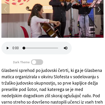
Založnik
Zadruga PD
Naročnine
Dark Theme
Glasbeni sprehod po judovski četrti, ki ga je Glasbena
Gojenci glasbene matice in profesorica Ambra Cossutta
matica organizirala v okviru Slofesta v sodelovanju s
na violončelu
(
FOTODAMJ@N
)
tržaško judovsko skupnostjo, so prve kapljice dežja
preselile pod šotor, nad katerega se je med
nedeljskim dogodkom zlil skoraj oglušujoč naliv. Pod
varno streho so dovršeno nastopili učenci iz vseh treh