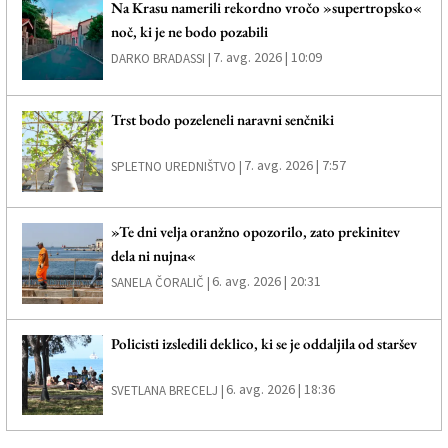
Na Krasu namerili rekordno vročo »supertropsko«
noč, ki je ne bodo pozabili
7. avg. 2026 | 10:09
DARKO BRADASSI |
Trst bodo pozeleneli naravni senčniki
7. avg. 2026 | 7:57
SPLETNO UREDNIŠTVO |
»Te dni velja oranžno opozorilo, zato prekinitev
dela ni nujna«
6. avg. 2026 | 20:31
SANELA ČORALIČ |
Policisti izsledili deklico, ki se je oddaljila od staršev
6. avg. 2026 | 18:36
SVETLANA BRECELJ |