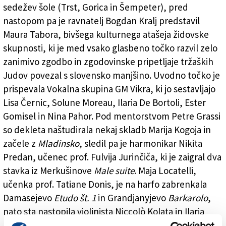
sedežev šole (Trst, Gorica in Šempeter), pred
nastopom pa je ravnatelj Bogdan Kralj predstavil
Maura Tabora, bivšega kulturnega atašeja židovske
skupnosti, ki je med vsako glasbeno točko razvil zelo
zanimivo zgodbo in zgodovinske pripetljaje tržaških
Judov povezal s slovensko manjšino. Uvodno točko je
prispevala Vokalna skupina GM Vikra, ki jo sestavljajo
Lisa Černic, Solune Moreau, Ilaria De Bortoli, Ester
Gomisel in Nina Pahor. Pod mentorstvom Petre Grassi
so dekleta naštudirala nekaj skladb Marija Kogoja in
začele z
Mladinsko
, sledil pa je harmonikar Nikita
Predan, učenec prof. Fulvija Jurinčiča, ki je zaigral dva
stavka iz Merkušinove
Male suite
. Maja Locatelli,
učenka prof. Tatiane Donis, je na harfo zabrenkala
Damasejevo
Etudo št. 1
in Grandjanyjevo
Barkarolo
,
nato sta nastopila violinista Niccolò Kolata in Ilaria
Duša Crasnich, učenca prof. Ambre Cossutta, ki je