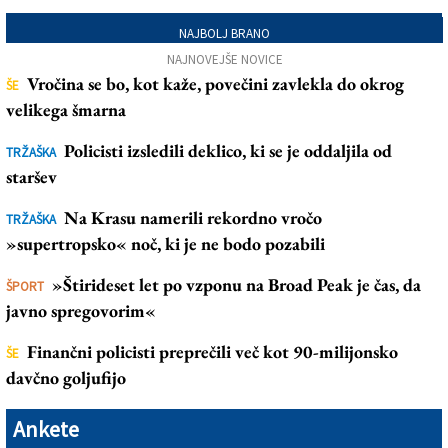
NAJBOLJ BRANO
NAJNOVEJŠE NOVICE
Vročina se bo, kot kaže, povečini zavlekla do okrog
ŠE
velikega šmarna
Policisti izsledili deklico, ki se je oddaljila od
TRŽAŠKA
staršev
Na Krasu namerili rekordno vročo
TRŽAŠKA
»supertropsko« noč, ki je ne bodo pozabili
»Štirideset let po vzponu na Broad Peak je čas, da
ŠPORT
javno spregovorim«
Finančni policisti preprečili več kot 90-milijonsko
ŠE
davčno goljufijo
Ankete