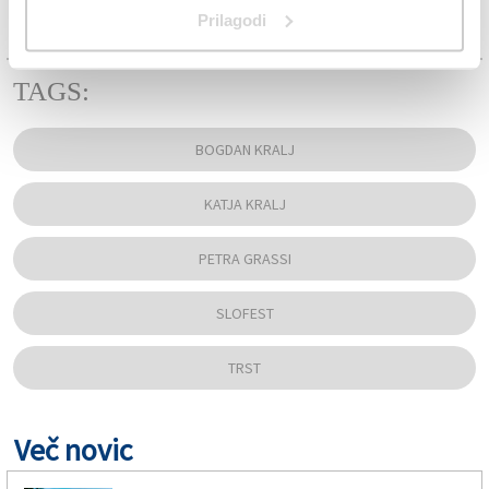
Prilagodi
TAGS:
BOGDAN KRALJ
KATJA KRALJ
PETRA GRASSI
SLOFEST
TRST
Več novic