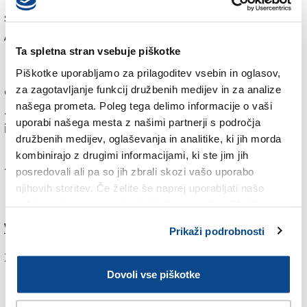
svoja varovanca spremljala na violončelu pri izvedbi
Achronove
Židovske uspavanke
. Kvintet Vikra je
Ta spletna stran vsebuje piškotke
nastop sklenil s Kogojevimi
Zvončki
,
Kaj ne bi bila
vesela
ter
Trobentico
, Mauro Tabor pa je dogodek
Piškotke uporabljamo za prilagoditev vsebin in oglasov,
za zagotavljanje funkcij družbenih medijev in za analize
obogatil z utrinki zgodovine tržaškega geta, ki je kot
našega prometa. Poleg tega delimo informacije o vaši
zaprta četrt obstajal približno sto let med koncem 17.
uporabi našega mesta z našimi partnerji s področja
in koncem 18. stoletja. Židje so se v Trst začeli
družbenih medijev, oglaševanja in analitike, ki jih morda
priseljevati vse od leta 1200, velik razmah pa se je
kombinirajo z drugimi informacijami, ki ste jim jih
začel, ko je Karel VI. leta 1719 Trstu podelil status
posredovali ali pa so jih zbrali skozi vašo uporabo
proste luke ter mu zagotovil bliskovit ekonomski
njihovih storitev. Če želite še naprej uporabljati našo
razvoj.
spletno stran, se morate strinjati z uporabo piškotkov.
Več v jutrišnjem (torkovem) Primorskem dnevniku
Prikaži podrobnosti
Za branje in pisanje komentarjev
je potrebna prijava
Dovoli vse piškotke