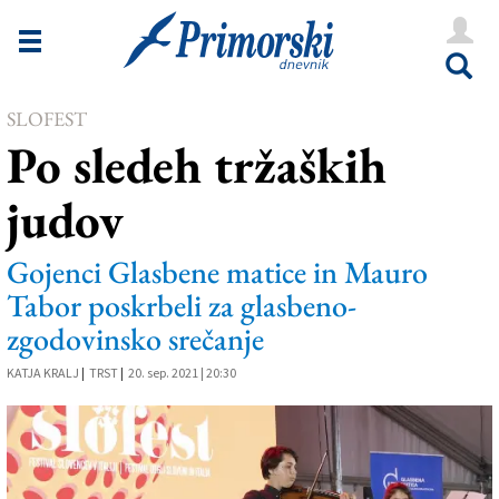
Novice
Tržaška
SLOFEST
Goriška
Po sledeh tržaških
Kultura
judov
Šport
Še
Gojenci Glasbene matice in Mauro
Tabor poskrbeli za glasbeno-
Vreme
zgodovinsko srečanje
V Kioskih
KATJA KRALJ
|
TRST
|
20. sep. 2021 | 20:30
Uredništvo
Oglasi