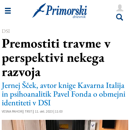
Novice
Tržaška
DSI
Goriška
Premostiti travme v
Kultura
perspektivi nekega
Šport
razvoja
Še
Vreme
Jernej Šček, avtor knige Kavarna Italija
in psihoanalitik Pavel Fonda o obmejni
V Kioskih
identiteti v DSI
VESNA PAHOR
|
TRST
|
11. okt. 2023 | 11:03
Uredništvo
Oglasi