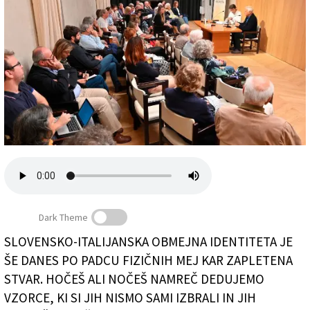
Založnik
Zadruga PD
Naročnine
Dark Theme
SLOVENSKO-ITALIJANSKA OBMEJNA IDENTITETA JE
Večer z Jernejem Ščekom in Pavlom Fondo v DSI
ŠE DANES PO PADCU FIZIČNIH MEJ KAR ZAPLETENA
(FOTODAMJ@N)
STVAR. HOČEŠ ALI NOČEŠ NAMREČ DEDUJEMO
VZORCE, KI SI JIH NISMO SAMI IZBRALI IN JIH