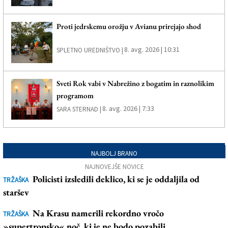
Proti jedrskemu orožju v Avianu prirejajo shod
8. avg. 2026 | 10:31
SPLETNO UREDNIŠTVO |
Sveti Rok vabi v Nabrežino z bogatim in raznolikim
programom
8. avg. 2026 | 7:33
SARA STERNAD |
NAJBOLJ BRANO
NAJNOVEJŠE NOVICE
Policisti izsledili deklico, ki se je oddaljila od
TRŽAŠKA
staršev
Na Krasu namerili rekordno vročo
TRŽAŠKA
»supertropsko« noč, ki je ne bodo pozabili