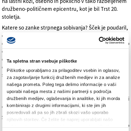
na lastni koži, osebno in poklicno v tako razbeljenem
družbeno-političnem epicentru, kot je bil Trst 20.
stoletja.
Katere so zanke strpnega sobivanja? Šček je poudaril,
da se večkrat radi ponašamo, da smo mostovi med
dvema svetovoma, pogosto pa smo prvi, ki se vedemo
čisto nasprotno in dvigujemo zidove. Zgodovinski,
družinski spomin je lahko precej omejujoč in
Ta spletna stran vsebuje piškotke
obremenjujoč, če ga nismo sposobni ozavestiti in
Piškotke uporabljamo za prilagoditev vsebin in oglasov,
stopiti korak čez oziroma stran od njega, je pojasnil.
za zagotavljanje funkcij družbenih medijev in za analize
Le v tem primeru se lahko namreč ta zanj prelevi v
našega prometa. Poleg tega delimo informacije o vaši
plodno energijo. Kolektivna zgodovina in njena
uporabi našega mesta z našimi partnerji s področja
predelava se torej začne takrat, ko smo zmožni stopiti
družbenih medijev, oglaševanja in analitike, ki jih morda
kombinirajo z drugimi informacijami, ki ste jim jih
čez sebe in se pogledati z očmi drugega, je razložil.
posredovali ali pa so jih zbrali skozi vašo uporabo
Seveda ne gre za enostavno potezo. Fonda je
njihovih storitev. Če želite še naprej uporabljati našo
poudaril, da velike travme, kot so vojne, ne pogojujejo
spletno stran, se morate strinjati z uporabo piškotkov.