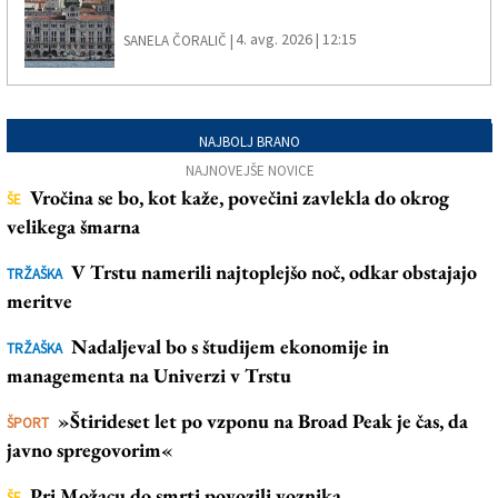
4. avg. 2026 | 12:15
SANELA ČORALIČ |
NAJBOLJ BRANO
NAJNOVEJŠE NOVICE
Vročina se bo, kot kaže, povečini zavlekla do okrog
ŠE
velikega šmarna
V Trstu namerili najtoplejšo noč, odkar obstajajo
TRŽAŠKA
meritve
Nadaljeval bo s študijem ekonomije in
TRŽAŠKA
managementa na Univerzi v Trstu
»Štirideset let po vzponu na Broad Peak je čas, da
ŠPORT
javno spregovorim«
Pri Možacu do smrti povozili voznika
ŠE