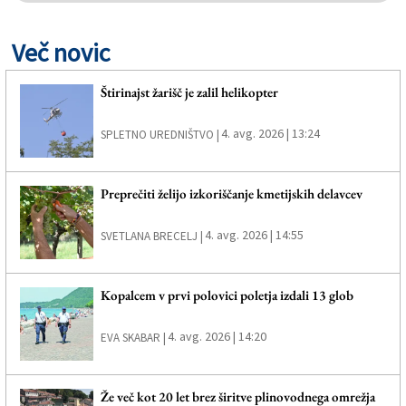
Več novic
Štirinajst žarišč je zalil helikopter
4. avg. 2026 | 13:24
SPLETNO UREDNIŠTVO |
Preprečiti želijo izkoriščanje kmetijskih delavcev
4. avg. 2026 | 14:55
SVETLANA BRECELJ |
Kopalcem v prvi polovici poletja izdali 13 glob
4. avg. 2026 | 14:20
EVA SKABAR |
Že več kot 20 let brez širitve plinovodnega omrežja