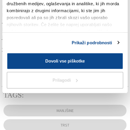
družbenih medijev, oglaševanja in analitike, ki jih morda
naj bi tudi portal, na katerem bi bile dostopne
kombinirajo z drugimi informacijami, ki ste jim jih
predlagane rešitve. Pri njegovi pripravi se bodo
posredovali ali pa so jih zbrali skozi vašo uporabo
zgledovali po Bistroju, ki si ga je za isti namen omislila
njihovih storitev. Če želite še naprej uporabljati našo
bozenska pokrajina.
Več v današnjem (petkovem)
spletno stran, se morate strinjati z uporabo piškotkov.
Primorskem dnevniku.
Prikaži podrobnosti
Za branje in pisanje komentarjev
je potrebna prijava
Dovoli vse piškotke
Prilagodi
TAGS:
MANJŠINE
TRST