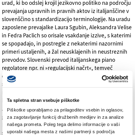
urad, ki bo odslej krojil jezikovno politiko na področju
prevajanja upravnih in pravnih aktov iz italijanščine v
slovenščino s standardizacijo terminologije. Na uradu
zaposlene prevajalke Laura Sgubin, Aleksandra Velise
in Fedra Paclich so orisale vsakdanje izzive, s katerimi
se spopadajo, in postregle z nekaterimi nazornimi
primeri ustaljenih, a žal neusklajenih in neustreznih
prevodov. Slovenski prevod italijanskega piano
regolatore npr. ni »regulacijski načrt«, temveč
občinski prostorski načrt. Segretario di stato ni
»državni tajnik«, ampak državni sekretar. Zagate
nemalokrat povzročajo tudi decreti legislativi, za
katere urad predlaga prevod zakonska uredba (in ne
Ta spletna stran vsebuje piškotke
zakonski odlok ali dekret). Med cilji urada so priprava
Piškotke uporabljamo za prilagoditev vsebin in oglasov,
glosarjev, slogovnih priročnikov in podatkovnih baz, s
za zagotavljanje funkcij družbenih medijev in za analize
katerimi si bodo zlasti pri prevajanju iz italijanščine v
našega prometa. Poleg tega delimo informacije o vaši
uporabi našega mesta z našimi partnerji s področja
slovenščino lahko pomagali vsi prevajalci, nastal pa