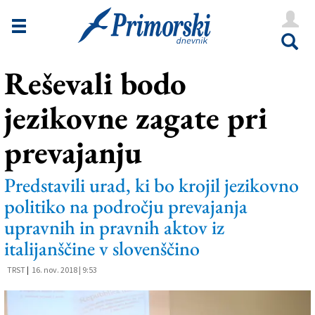
Novice
Tržaška
Reševali bodo
Goriška
jezikovne zagate pri
Kultura
Šport
prevajanju
Še
Predstavili urad, ki bo krojil jezikovno
Vreme
politiko na področju prevajanja
upravnih in pravnih aktov iz
V Kioskih
italijanščine v slovenščino
TRST
|
16. nov. 2018 | 9:53
Uredništvo
Oglasi