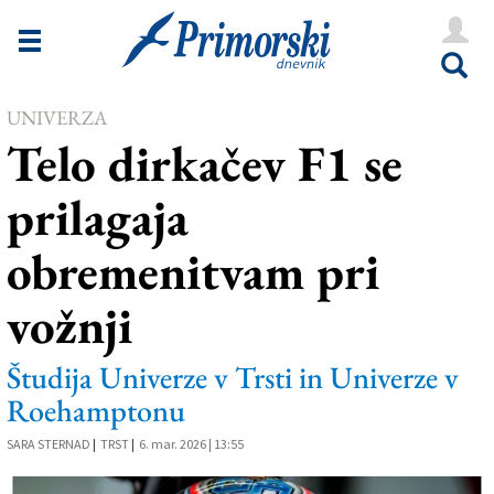
Novice
Tržaška
UNIVERZA
Goriška
Telo dirkačev F1 se
Kultura
prilagaja
Šport
obremenitvam pri
Še
vožnji
Vreme
V Kioskih
Študija Univerze v Trsti in Univerze v
Roehamptonu
Uredništvo
SARA STERNAD
|
TRST
|
6. mar. 2026 | 13:55
Oglasi