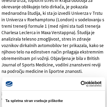
telesna drža, toplotni stres in krajša obdobja za
okrevanje oblikujejo telo dirkača, je pokazala
mednarodna študija, ki sta jo izvedli Univerza v Trstu
in Univerza v Roehamptonu (London) v sodelovanju s
tremi trenerji formule 1 (med njimi sta tudi trenerja
Charlesa Leclerca in Maxa Verstappna). Študija je
analizirala telesno zmogljivost, stres in zdravje
voznikov dirkalnih avtomobilov ter prikazala, kako se
njihovo telo na edinstven način prilagaja ekstremnim
obremenitvam pri vožnji. Objavljena je bila v British
Journal of Sports Medicine, vodilni znanstveni reviji
na področju medicine in športne znanosti.
Dirkači razvijejo posebno moč v vratu, ki je bistvena za
preprečevanje visokih večsmernih sil, ki delujejo na
glavo pri zavojih in pospeških, pa tudi za natančnost
vožnje in reakcijski čas. Sposobni so prenašanja
Ta spletna stran vsebuje piškotke
ponavljajočih se in asimetričnih obremenitev na