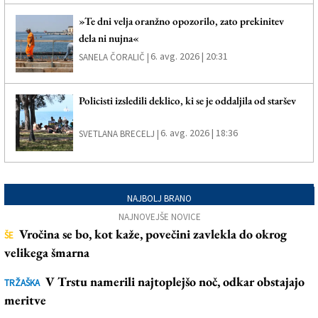
»Te dni velja oranžno opozorilo, zato prekinitev
dela ni nujna«
6. avg. 2026 | 20:31
SANELA ČORALIČ |
Policisti izsledili deklico, ki se je oddaljila od staršev
6. avg. 2026 | 18:36
SVETLANA BRECELJ |
NAJBOLJ BRANO
NAJNOVEJŠE NOVICE
Vročina se bo, kot kaže, povečini zavlekla do okrog
ŠE
velikega šmarna
V Trstu namerili najtoplejšo noč, odkar obstajajo
TRŽAŠKA
meritve