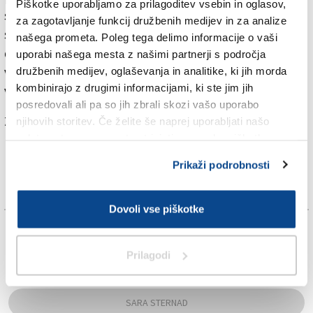
Piškotke uporabljamo za prilagoditev vsebin in oglasov,
spodnjih okončinah med zaviranjem ter obvladovanja
za zagotavljanje funkcij družbenih medijev in za analize
srčnega utripa. Med medcelinskimi potovanji in
našega prometa. Poleg tega delimo informacije o vaši
dirkami v ekstremnih vremenskih razmerah nanje
uporabi našega mesta z našimi partnerji s področja
vpliva toplotni stres, ki zahteva aklimatizacijo na
družbenih medijev, oglaševanja in analitike, ki jih morda
kombinirajo z drugimi informacijami, ki ste jim jih
vročino.
posredovali ali pa so jih zbrali skozi vašo uporabo
Za branje in pisanje komentarjev
je potrebna prijava
njihovih storitev. Če želite še naprej uporabljati našo
spletno stran, se morate strinjati z uporabo piškotkov.
Prikaži podrobnosti
Dovoli vse piškotke
TAGS:
Prilagodi
FORMULA 1
SARA STERNAD