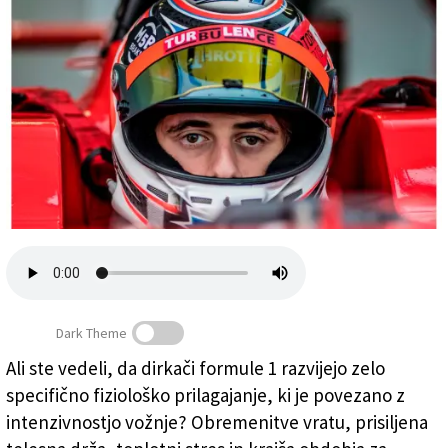
Založnik
Zadruga PD
Naročnine
Dark Theme
Telo dirkačev F1 se prilagaja obremenitvam pri vožnji, je
Ali ste vedeli, da dirkači formule 1 razvijejo zelo
pokazala mednarodna študija, ki sta jo izvedli Univerza
specifično fiziološko prilagajanje, ki je povezano z
v Trstu in Univerza v Roehamptonu
intenzivnostjo vožnje? Obremenitve vratu, prisiljena