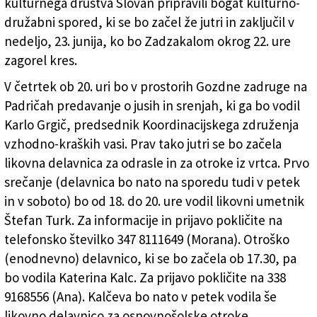
kulturnega društva Slovan pripravili bogat kulturno-
družabni spored, ki se bo začel že jutri in zaključil v
nedeljo, 23. junija, ko bo Zadzakalom okrog 22. ure
zagorel kres.
V četrtek ob 20. uri bo v prostorih Gozdne zadruge na
Padričah predavanje o jusih in srenjah, ki ga bo vodil
Karlo Grgič, predsednik Koordinacijskega združenja
vzhodno-kraških vasi. Prav tako jutri se bo začela
likovna delavnica za odrasle in za otroke iz vrtca. Prvo
srečanje (delavnica bo nato na sporedu tudi v petek
in v soboto) bo od 18. do 20. ure vodil likovni umetnik
Štefan Turk. Za informacije in prijavo pokličite na
telefonsko številko 347 8111649 (Morana). Otroško
(enodnevno) delavnico, ki se bo začela ob 17.30, pa
bo vodila Katerina Kalc. Za prijavo pokličite na 338
9168556 (Ana). Kalčeva bo nato v petek vodila še
likovno delavnico za osnovnošolske otroke.