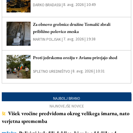
8. avg. 2026 | 10:49
DARKO BRADASSI |
Za obnovo grobnice družine Tomažič zbrali
približno polovico zneska
7. avg. 2026 | 19:38
MARTIN POLJSAK |
Proti jedrskemu orožju v Avianu prirejajo shod
8. avg. 2026 | 10:31
SPLETNO UREDNIŠTVO |
NAJBOLJ BRANO
NAJNOVEJŠE NOVICE
Višek vročine predvidoma okrog velikega šmarna, nato
ŠE
verjetna sprememba