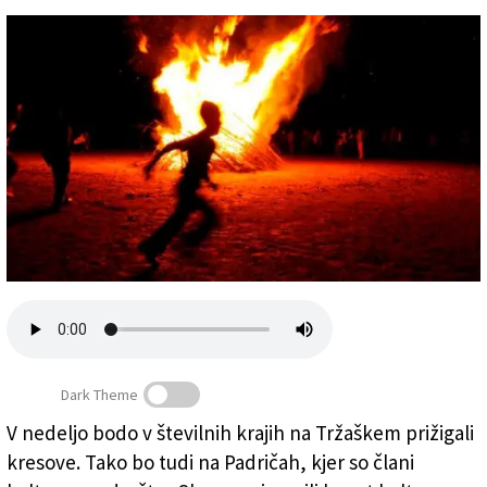
Založnik
Zadruga PD
Naročnine
Dark Theme
V nedeljo bodo v številnih krajih na Tržaškem prižigali
kresove. Tako bo tudi na Padričah, kjer so člani
Svetoivanski kres (ARHIV)