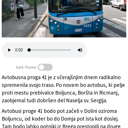
Založnik
Zadruga PD
Naročnine
Dark Theme
Avtobusna proga 41 je z včerajšnjim dnem radikalno
Avtobus številka 41 v Naselju sv. Sergija
spremenila svojo traso. Po novem bo avtobus, ki pelje
(FOTODAMJ@N)
proti mestu prebivalce Boljunca, Boršta in Ricmanj,
zaobjemal tudi dobršen del Naselja sv. Sergija.
Avtobusi proge 41 bodo pot začeli v Dolini oziroma
Boljuncu, od koder bo do Domja pot ista kot doslej.
Tam bodo lahko potniki iz Brega prestopili na druge