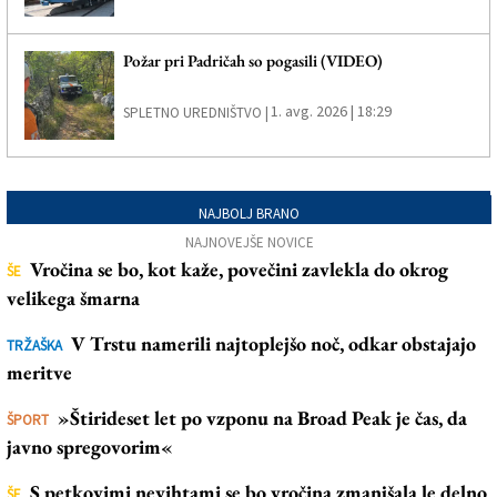
Požar pri Padričah so pogasili (VIDEO)
1. avg. 2026 | 18:29
SPLETNO UREDNIŠTVO |
NAJBOLJ BRANO
NAJNOVEJŠE NOVICE
Vročina se bo, kot kaže, povečini zavlekla do okrog
ŠE
velikega šmarna
V Trstu namerili najtoplejšo noč, odkar obstajajo
TRŽAŠKA
meritve
»Štirideset let po vzponu na Broad Peak je čas, da
ŠPORT
javno spregovorim«
S petkovimi nevihtami se bo vročina zmanjšala le delno
ŠE