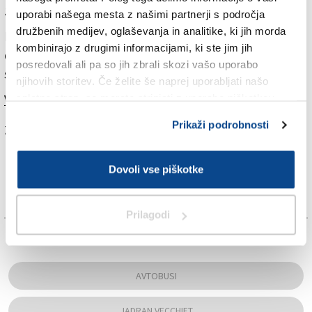
zapeljala po Osapski dolini in Mačkoljah.
uporabi našega mesta z našimi partnerji s področja
družbenih medijev, oglaševanja in analitike, ki jih morda
Linija 41 bo novo pot ubrala vsak dan od ponedeljka
kombinirajo z drugimi informacijami, ki ste jim jih
do sobote, ob nedeljah bodo avtobusi zapeljali do
posredovali ali pa so jih zbrali skozi vašo uporabo
stadiona brez preusmeritve po Naselju sv. Sergija.
njihovih storitev. Če želite še naprej uporabljati našo
Več v današnjem (torkovem) Primorskem dnevniku
.
spletno stran, se morate strinjati z uporabo piškotkov.
Prikaži podrobnosti
Za branje in pisanje komentarjev
je potrebna prijava
Dovoli vse piškotke
Prilagodi
TAGS:
AVTOBUSI
JADRAN VECCHIET