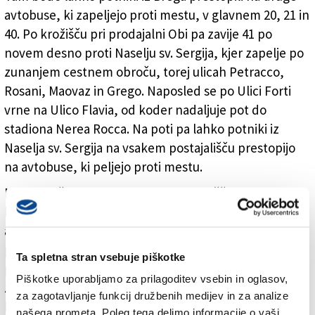
avtobuse, ki zapeljejo proti mestu, v glavnem 20, 21 in
40. Po krožišču pri prodajalni Obi pa zavije 41 po
novem desno proti Naselju sv. Sergija, kjer zapelje po
zunanjem cestnem obroču, torej ulicah Petracco,
Rosani, Maovaz in Grego. Naposled se po Ulici Forti
vrne na Ulico Flavia, od koder nadaljuje pot do
stadiona Nerea Rocca. Na poti pa lahko potniki iz
Naselja sv. Sergija na vsakem postajališču prestopijo
na avtobuse, ki peljejo proti mestu.
Nova končna postaja je torej postajališče pri stadionu,
kjer zaključijo oziroma začenjajo svojo pot tudi
avtobusi št. 8, 10 in 52. Tri vožnje pa bodo iz Boljunca
preko Ulice Flavia in »Borga« (kot je pogovorno
Ta spletna stran vsebuje piškotke
poznano Naselje sv. Sergija) pot nadaljevale do glavne
Piškotke uporabljamo za prilagoditev vsebin in oglasov,
železniške postaje. Proti Boljuncu pa bodo od postaje
za zagotavljanje funkcij družbenih medijev in za analize
krenile štiri vožnje. Ena od teh bo, kot po navadi,
našega prometa. Poleg tega delimo informacije o vaši