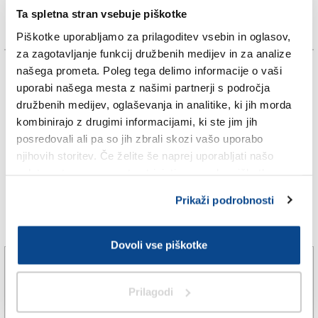
Ta spletna stran vsebuje piškotke
Piškotke uporabljamo za prilagoditev vsebin in oglasov,
za zagotavljanje funkcij družbenih medijev in za analize
TAGS:
našega prometa. Poleg tega delimo informacije o vaši
uporabi našega mesta z našimi partnerji s področja
družbenih medijev, oglaševanja in analitike, ki jih morda
KRONIKA
kombinirajo z drugimi informacijami, ki ste jim jih
posredovali ali pa so jih zbrali skozi vašo uporabo
SPLETNO UREDNIŠTVO
njihovih storitev. Če želite še naprej uporabljati našo
spletno stran, se morate strinjati z uporabo piškotkov.
TRST
Prikaži podrobnosti
Več novic
Dovoli vse piškotke
Na avtocestnem izvozu pri Trebčah zgorel avtomobil
(VIDEO)
Prilagodi
5. avg. 2026 | 19:44
SPLETNO UREDNIŠTVO |