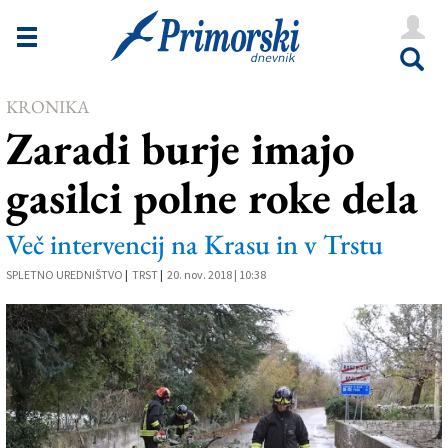
Novice
Tržaška
KRONIKA
Goriška
Zaradi burje imajo
Kultura
gasilci polne roke dela
Šport
Še
Več intervencij na Krasu in v Trstu
SPLETNO UREDNIŠTVO
Vreme
|
TRST
|
20. nov. 2018 | 10:38
V Kioskih
Uredništvo
Oglasi