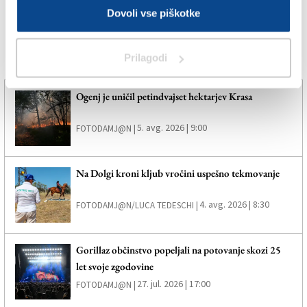
Dovoli vse piškotke
NABREŽINA
Prilagodi
Več novic
Ogenj je uničil petindvajset hektarjev Krasa
5. avg. 2026 | 9:00
FOTODAMJ@N |
Na Dolgi kroni kljub vročini uspešno tekmovanje
4. avg. 2026 | 8:30
FOTODAMJ@N/LUCA TEDESCHI |
Gorillaz občinstvo popeljali na potovanje skozi 25
let svoje zgodovine
27. jul. 2026 | 17:00
FOTODAMJ@N |