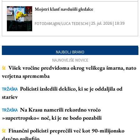
Mojstri klanf navdušili gledalce
25. jul. 2026 | 18:39
FOTODAMJ@N/LUCA TEDESCHI |
NAJBOLJ BRANO
NAJNOVEJŠE NOVICE
Višek vročine predvidoma okrog velikega šmarna, nato
ŠE
verjetna sprememba
Policisti izsledili deklico, ki se je oddaljila od
TRŽAŠKA
staršev
Na Krasu namerili rekordno vročo
TRŽAŠKA
»supertropsko« noč, ki je ne bodo pozabili
Finančni policisti preprečili več kot 90-milijonsko
ŠE
davčno goljufijo