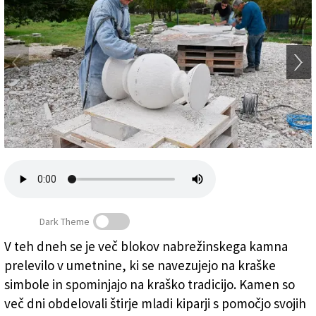
Založnik
Zadruga PD
Naročnine
Dark Theme
V teh dneh se je več blokov nabrežinskega kamna
prelevilo v umetnine, ki se navezujejo na kraške
simbole in spominjajo na kraško tradicijo. Kamen so
več dni obdelovali štirje mladi kiparji s pomočjo svojih