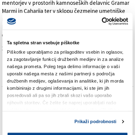
mentorjev v prostorih kamnoseških delavnic Gramar
Marmi in Caharija ter v sklopu čezmejne umetniške
rezidence Kamen. To prirejajo ob 10. festivalu vetra in
kamna Energija krajev, ki jo organizira društvo Casa
C.A.V.E s podporo Fundacije Pietro Pittini.
Ta spletna stran vsebuje piškotke
Za branje in pisanje komentarjev
je potrebna prijava
Piškotke uporabljamo za prilagoditev vsebin in oglasov,
za zagotavljanje funkcij družbenih medijev in za analize
našega prometa. Poleg tega delimo informacije o vaši
uporabi našega mesta z našimi partnerji s področja
družbenih medijev, oglaševanja in analitike, ki jih morda
kombinirajo z drugimi informacijami, ki ste jim jih
TAGS:
posredovali ali pa so jih zbrali skozi vašo uporabo
njihovih storitev. Če želite še naprej uporabljati našo
spletno stran, se morate strinjati z uporabo piškotkov.
FOTODAMJ@N
Prikaži podrobnosti
KAMEN