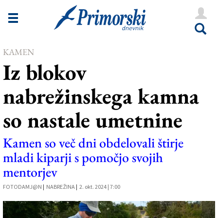
Novice
Tržaška
KAMEN
Goriška
Iz blokov
Kultura
nabrežinskega kamna
Šport
so nastale umetnine
Še
Vreme
Kamen so več dni obdelovali štirje
mladi kiparji s pomočjo svojih
V Kioskih
mentorjev
FOTODAMJ@N
|
NABREŽINA
|
2. okt. 2024 | 7:00
Uredništvo
Oglasi