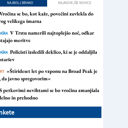
NAJBOLJ BRANO
NAJNOVEJŠE NOVICE
Vročina se bo, kot kaže, povečini zavlekla do
rog velikega šmarna
V Trstu namerili najtoplejšo noč, odkar
AŠKA
tajajo meritve
Policisti izsledili deklico, ki se je oddaljila
AŠKA
staršev
»Štirideset let po vzponu na Broad Peak je
ORT
s, da javno spregovorim«
S petkovimi nevihtami se bo vročina zmanjšala
 delno in prehodno
nkete