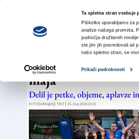
Ta spletna stran vsebuje 
VREME
petek,
DANES
Piškotke uporabljamo za pr
7. avgusta 2026
analize našega prometa. Po
področja družbenih medijev,
ste jim jih posredovali ali 
OBISKI
našo spletno stran, se mora
Lipko obiskal otro
Prikaži podrobnosti
maja
Delil je petke, objeme, aplavze i
FOTODAMJ@N
|
TRST
|
16. maj 2026 | 8:30