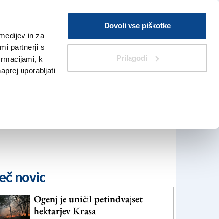
Prijava
Dovoli vse piškotke
medijev in za
Iskanje
V Kioskih
i partnerji s
Prilagodi
ormacijami, ki
naprej uporabljati
eč novic
Ogenj je uničil petindvajset
hektarjev Krasa