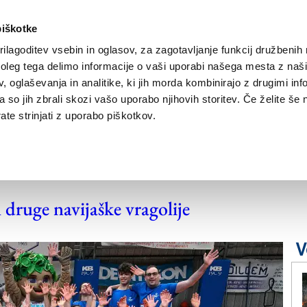
piškotke
ilagoditev vsebin in oglasov, za zagotavljanje funkcij družbenih 
leg tega delimo informacije o vaši uporabi našega mesta z našim
NOVICE
TRŽAŠKA
GORIŠKA
KULTURA
ŠPORT
ŠE
 oglaševanja in analitike, ki jih morda kombinirajo z drugimi inf
pa so jih zbrali skozi vašo uporabo njihovih storitev. Če želite še 
te strinjati z uporabo piškotkov.
ke na Stadionu 1.
n druge navijaške vragolije
V