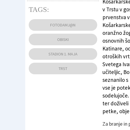
Košarkarske
TAGS:
v Trstu v g
prvenstva v
Košarkarske
FOTODAMJ@N
oranžno žog
OBISKI
osnovnih šol
Katinare, od
STADION 1. MAJA
otroških vr
Svetega Iva
TRST
učiteljic, B
seznanilo s
vse je pote
sodelujoče. 
ter doživeli
petke, obje
Za branje in