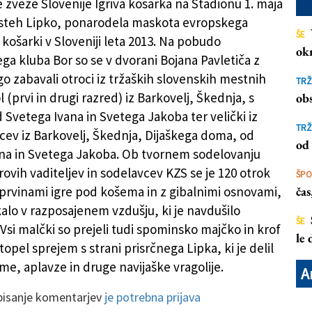
 zveze Slovenije Igriva košarka na Stadionu 1. maja
osteh Lipko, ponarodela maskota evropskega
ŠE
 košarki v Sloveniji leta 2013. Na pobudo
ok
ga kluba Bor so se v dvorani Bojana Pavletiča z
o zabavali otroci iz tržaških slovenskih mestnih
TRŽ
 (prvi in drugi razred) iz Barkovelj, Škednja, s
obs
 Svetega Ivana in Svetega Jakoba ter velički iz
TRŽ
tcev iz Barkovelj, Škednja, Dijaškega doma, od
od 
na in Svetega Jakoba. Ob tvornem sodelovanju
orovih vaditeljev in sodelavcev KZS se je 120 otrok
ŠP
 prvinami igre pod košema in z gibalnimi osnovami,
ča
kalo v razposajenem vzdušju, ki je navdušilo
ŠE
Vsi malčki so prejeli tudi spominsko majčko in krof
le
 topel sprejem s strani prisrčnega Lipka, ki je delil
me, aplavze in druge navijaške vragolije.
A
 pisanje komentarjev
je potrebna prijava