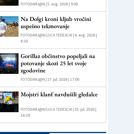
5. avg. 2026 | 9:00
FOTODAMJ@N |
Na Dolgi kroni kljub vročini
uspešno tekmovanje
4. avg. 2026 |
FOTODAMJ@N/LUCA TEDESCHI |
8:30
Gorillaz občinstvo popeljali na
potovanje skozi 25 let svoje
zgodovine
27. jul. 2026 | 17:00
FOTODAMJ@N |
Mojstri klanf navdušili gledalce
25. jul. 2026 |
FOTODAMJ@N/LUCA TEDESCHI |
18:39