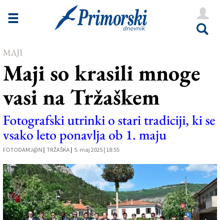
Novice
Tržaška
MAJI
Goriška
Maji so krasili mnoge
Kultura
vasi na Tržaškem
Šport
Še
Fotografski utrinki o stari tradiciji, ki se
vsako leto ponavlja ob 1. maju
Vreme
FOTODAMJ@N
|
TRŽAŠKA
|
5. maj 2025 | 18:55
V Kioskih
Uredništvo
Oglasi