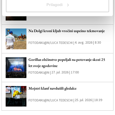
Ogenj je uničil petindvajset hektarjev Krasa
Prilagodi
5. avg. 2026 | 9:00
FOTODAMJ@N |
Na Dolgi kroni kljub vročini uspešno tekmovanje
4. avg. 2026 | 8:30
FOTODAMJ@N/LUCA TEDESCHI |
Gorillaz občinstvo popeljali na potovanje skozi 25
let svoje zgodovine
27. jul. 2026 | 17:00
FOTODAMJ@N |
Mojstri klanf navdušili gledalce
25. jul. 2026 | 18:39
FOTODAMJ@N/LUCA TEDESCHI |