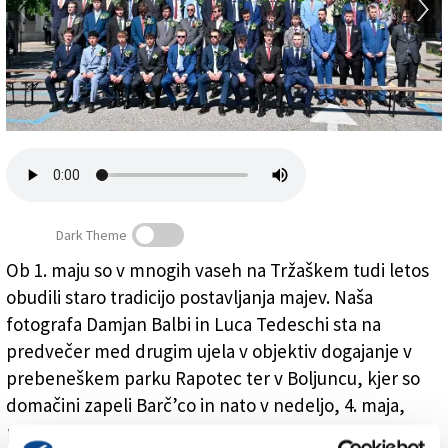
Založnik
Zadruga PD
Naročnine
Dark Theme
Ob 1. maju so v mnogih vaseh na Tržaškem tudi letos
obudili staro tradicijo postavljanja majev. Naša
fotografa Damjan Balbi in Luca Tedeschi sta na
predvečer med drugim ujela v objektiv dogajanje v
prebeneškem parku Rapotec ter v Boljuncu, kjer so
domačini zapeli Barč’co in nato v nedeljo, 4. maja,
podiranje maja na Hribenci.