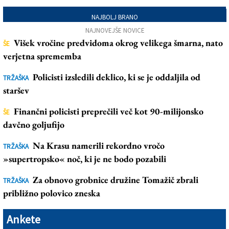
NAJBOLJ BRANO
NAJNOVEJŠE NOVICE
Višek vročine predvidoma okrog velikega šmarna, nato
ŠE
verjetna sprememba
Policisti izsledili deklico, ki se je oddaljila od
TRŽAŠKA
staršev
Finančni policisti preprečili več kot 90-milijonsko
ŠE
davčno goljufijo
Na Krasu namerili rekordno vročo
TRŽAŠKA
»supertropsko« noč, ki je ne bodo pozabili
Za obnovo grobnice družine Tomažič zbrali
TRŽAŠKA
približno polovico zneska
Ankete