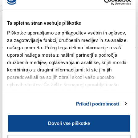
Za branje in pisanje komentarjev
je potrebna prijava
Ta spletna stran vsebuje piškotke
Piškotke uporabljamo za prilagoditev vsebin in oglasov,
za zagotavljanje funkcij družbenih medijev in za analize
našega prometa. Poleg tega delimo informacije o vaši
uporabi našega mesta z našimi partnerji s področja
TAGS:
družbenih medijev, oglaševanja in analitike, ki jih morda
kombinirajo z drugimi informacijami, ki ste jim jih
FOTODAMJ@N
posredovali ali pa so jih zbrali skozi vašo uporabo
njihovih storitev. Če želite še naprej uporabljati našo
MAJI
spletno stran, se morate strinjati z uporabo piškotkov.
Prikaži podrobnosti
TRŽAŠKA
Dovoli vse piškotke
Več novic