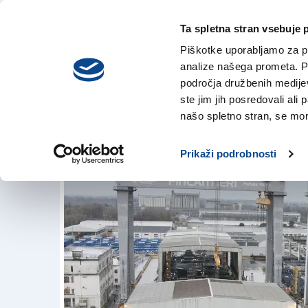
Ta spletna stran vsebuje 
VREME
petek,
DANES
Piškotke uporabljamo za pr
7. avgusta 2026
analize našega prometa. Po
področja družbenih medijev,
ste jim jih posredovali ali 
Ladjedelnica razlo
našo spletno stran, se mora
18. apr. 2017 | 20:08
Prikaži podrobnosti