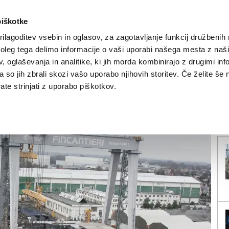
piškotke
ilagoditev vsebin in oglasov, za zagotavljanje funkcij družbenih 
leg tega delimo informacije o vaši uporabi našega mesta z našim
NOVICE
TRŽAŠKA
GORIŠKA
KULTURA
ŠPORT
ŠE
 oglaševanja in analitike, ki jih morda kombinirajo z drugimi inf
pa so jih zbrali skozi vašo uporabo njihovih storitev. Če želite še 
g za polom leve sredine
te strinjati z uporabo piškotkov.
V