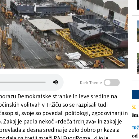
Dark Theme
porazu Demokratske stranke in leve sredine na
inskih volitvah v Tržiču so se razpisali tudi
ŠE
asopisi, svoje so povedali politologi, zgodovinarji in
šm
 Zakaj je padla nekoč »rdeča trdnjava« in zakaj je
TRŽ
 prevladala desna sredina je zelo dobro prikazala
od 
 oddaja na tretji mreži RAI FuoriRoma, ki jo je