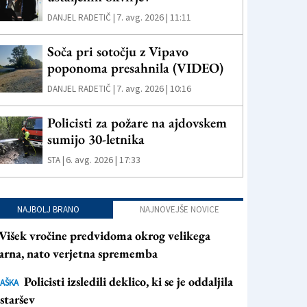
7. avg. 2026 | 11:11
DANJEL RADETIČ |
Soča pri sotočju z Vipavo
poponoma presahnila (VIDEO)
7. avg. 2026 | 10:16
DANJEL RADETIČ |
Policisti za požare na ajdovskem
sumijo 30-letnika
6. avg. 2026 | 17:33
STA |
NAJBOLJ BRANO
NAJNOVEJŠE NOVICE
Višek vročine predvidoma okrog velikega
arna, nato verjetna sprememba
Policisti izsledili deklico, ki se je oddaljila
AŠKA
staršev