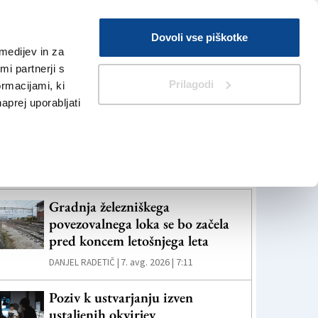
Prijava
Dovoli vse piškotke
medijev in za
Iskanje
V Kioskih
i partnerji s
Prilagodi
ormacijami, ki
naprej uporabljati
eč novic
Gradnja železniškega
povezovalnega loka se bo začela
pred koncem letošnjega leta
7. avg. 2026 | 7:11
DANJEL RADETIČ |
Poziv k ustvarjanju izven
ustaljenih okvirjev