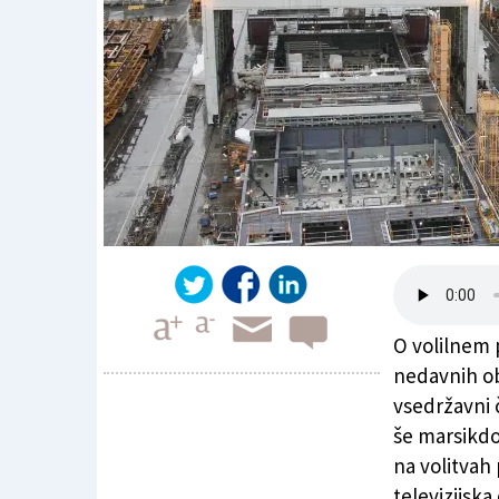
O volilnem 
nedavnih obč
vsedržavni č
še marsikdo.
Ladjedelnica razlog za polom leve sredine
na volitvah
televizijska