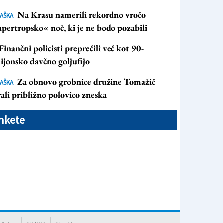
Na Krasu namerili rekordno vročo
AŠKA
pertropsko« noč, ki je ne bodo pozabili
Finančni policisti preprečili več kot 90-
ijonsko davčno goljufijo
Za obnovo grobnice družine Tomažič
AŠKA
ali približno polovico zneska
nkete