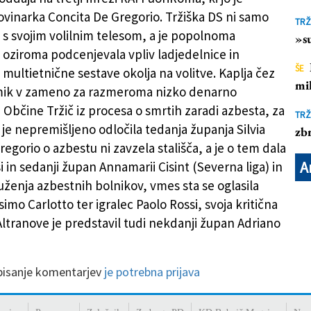
novinarka Concita De Gregorio. Tržiška DS ni samo
TRŽ
k s svojim volilnim telesom, a je popolnoma
»su
 oziroma podcenjevala vpliv ladjedelnice in
ŠE
 multietnične sestave okolja na volitve. Kaplja čez
mil
umik v zameno za razmeroma nizko denarno
Občine Tržič iz procesa o smrtih zaradi azbesta, za
TRŽ
 je nepremišljeno odločila tedanja županja Silvia
zbr
regorio o azbestu ni zavzela stališča, a je o tem dala
A
 in sedanji župan Annamarii Cisint (Severna liga) in
ženja azbestnih bolnikov, vmes sta se oglasila
simo Carlotto ter igralec Paolo Rossi, svoja kritična
 Altranove je predstavil tudi nekdanji župan Adriano
 pisanje komentarjev
je potrebna prijava