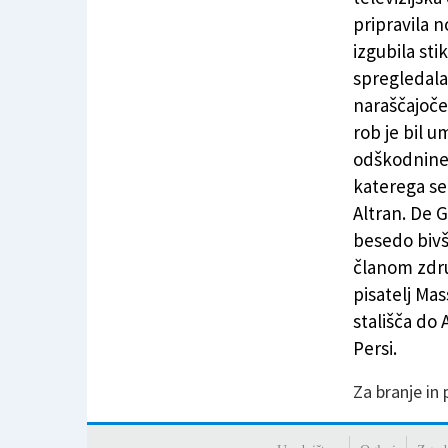
pripravila 
izgubila sti
spregledala
naraščajoče
rob je bil 
odškodnine 
katerega se
Altran. De G
besedo bivši
članom zdru
pisatelj Mas
stališča do
Persi.
Za branje in