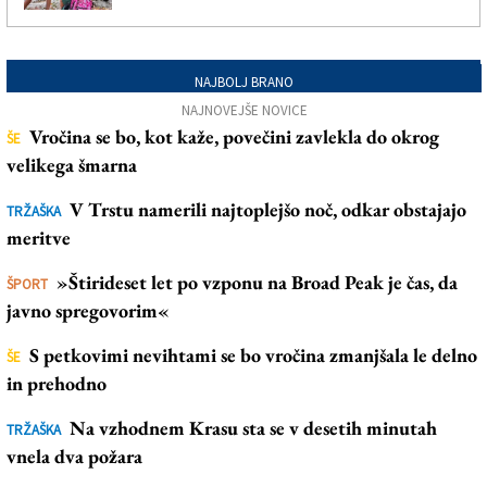
NAJBOLJ BRANO
NAJNOVEJŠE NOVICE
Vročina se bo, kot kaže, povečini zavlekla do okrog
ŠE
velikega šmarna
V Trstu namerili najtoplejšo noč, odkar obstajajo
TRŽAŠKA
meritve
»Štirideset let po vzponu na Broad Peak je čas, da
ŠPORT
javno spregovorim«
S petkovimi nevihtami se bo vročina zmanjšala le delno
ŠE
in prehodno
Na vzhodnem Krasu sta se v desetih minutah
TRŽAŠKA
vnela dva požara