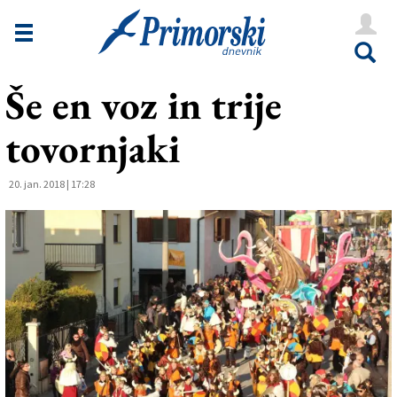
Novice
Tržaška
Še en voz in trije
Goriška
tovornjaki
Kultura
Šport
20. jan. 2018 | 17:28
Še
Vreme
V Kioskih
Uredništvo
Oglasi