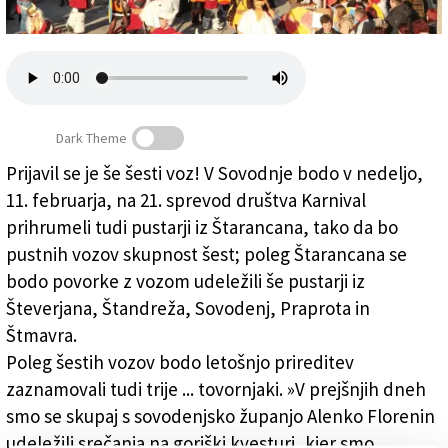
Založnik
Zadruga PD
Naročnine
Dark Theme
Prijavil se je še šesti voz! V Sovodnje bodo v nedeljo,
11. februarja, na 21. sprevod društva Karnival
Še en voz in trije tovornjaki
prihrumeli tudi pustarji iz Štarancana, tako da bo
pustnih vozov skupnost šest; poleg Štarancana se
bodo povorke z vozom udeležili še pustarji iz
Števerjana, Štandreža, Sovodenj, Praprota in
Štmavra.
Poleg šestih vozov bodo letošnjo prireditev
zaznamovali tudi trije ... tovornjaki. »V prejšnjih dneh
smo se skupaj s sovodenjsko županjo Alenko Florenin
udeležili srečanja na goriški kvesturi, kjer smo