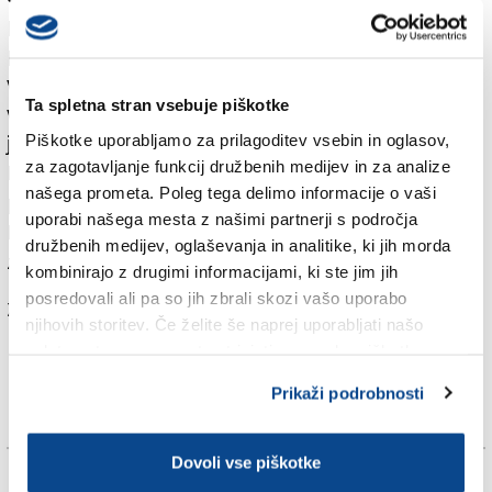
program prireditve predstavili kvestorju. Med
pogovorom smo posebno pozornost namenili
varnosti, saj se bomo letos morali držati strožjih
Ta spletna stran vsebuje piškotke
varnostnih predpisov, ki po novem veljajo za vse večje
Piškotke uporabljamo za prilagoditev vsebin in oglasov,
javne dogodke,« pravi predsednik društva Karnival
za zagotavljanje funkcij družbenih medijev in za analize
Luka Pisk in napoveduje, da bodo morali prireditveni
našega prometa. Poleg tega delimo informacije o vaši
prostor primerno zavarovati tudi s tremi tovornjaki.
uporabi našega mesta z našimi partnerji s področja
Enega bo predvidoma dala na razpolago civilna
družbenih medijev, oglaševanja in analitike, ki jih morda
zaščita, dva pa sovodenjska občina.
kombinirajo z drugimi informacijami, ki ste jim jih
posredovali ali pa so jih zbrali skozi vašo uporabo
Za branje in pisanje komentarjev
je potrebna prijava
njihovih storitev. Če želite še naprej uporabljati našo
spletno stran, se morate strinjati z uporabo piškotkov.
Prikaži podrobnosti
Dovoli vse piškotke