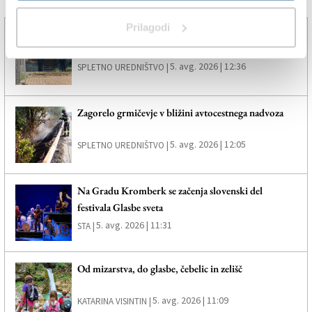
Več novic
Prilagodi
Karabinjerji preprečili tragedijo
5. avg. 2026 | 12:36
SPLETNO UREDNIŠTVO |
Zagorelo grmičevje v bližini avtocestnega nadvoza
5. avg. 2026 | 12:05
SPLETNO UREDNIŠTVO |
Na Gradu Kromberk se začenja slovenski del
festivala Glasbe sveta
5. avg. 2026 | 11:31
STA |
Od mizarstva, do glasbe, čebelic in zelišč
5. avg. 2026 | 11:09
KATARINA VISINTIN |