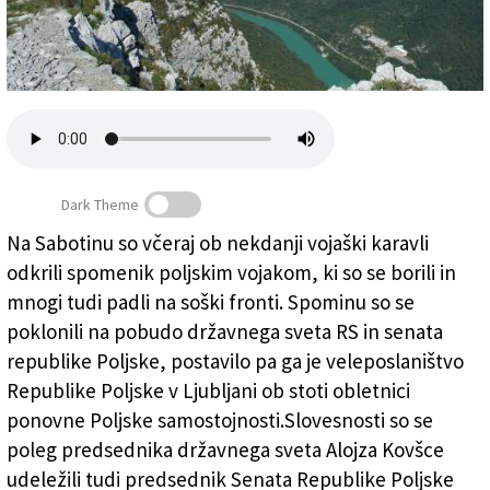
Založnik
Zadruga PD
Naročnine
Dark Theme
Na Sabotinu so včeraj ob nekdanji vojaški karavli
odkrili spomenik poljskim vojakom, ki so se borili in
Na Sabotinu odkrili spomenik poljskim vojakom
mnogi tudi padli na soški fronti. Spominu so se
poklonili na pobudo državnega sveta RS in senata
republike Poljske, postavilo pa ga je veleposlaništvo
Republike Poljske v Ljubljani ob stoti obletnici
ponovne Poljske samostojnosti.Slovesnosti so se
poleg predsednika državnega sveta Alojza Kovšce
udeležili tudi predsednik Senata Republike Poljske