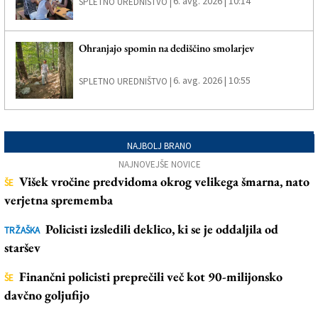
6. avg. 2026 | 10:14
SPLETNO UREDNIŠTVO |
Ohranjajo spomin na dediščino smolarjev
6. avg. 2026 | 10:55
SPLETNO UREDNIŠTVO |
NAJBOLJ BRANO
NAJNOVEJŠE NOVICE
Višek vročine predvidoma okrog velikega šmarna, nato
ŠE
verjetna sprememba
Policisti izsledili deklico, ki se je oddaljila od
TRŽAŠKA
staršev
Finančni policisti preprečili več kot 90-milijonsko
ŠE
davčno goljufijo