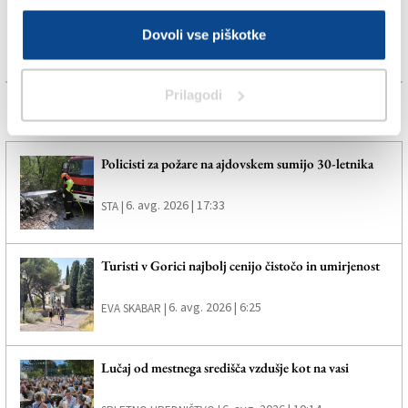
Dovoli vse piškotke
Prilagodi
Več novic
Policisti za požare na ajdovskem sumijo 30-letnika
6. avg. 2026 | 17:33
STA |
Turisti v Gorici najbolj cenijo čistočo in umirjenost
6. avg. 2026 | 6:25
EVA SKABAR |
Lučaj od mestnega središča vzdušje kot na vasi