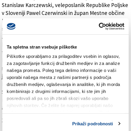
Stanislaw Karczewski, veleposlanik Republike Poljske
v Sloveniji Pawel Czerwinski in župan Mestne občine
Nova Gorica Matej Arčon.
»Sto let po dogodkih so sneg, dež in čas izprali kri in
znoj trpečih s kamnitih grobelj. Danes se zavedamo, v
kakšno nesmiselno početje so se zapletle velesile
Ta spletna stran vsebuje piškotke
tistega časa. Breme zmag se ni veliko razlikovalo od
Piškotke uporabljamo za prilagoditev vsebin in oglasov,
krvavih porazov. Vojaki z vseh strani so častno opravili
za zagotavljanje funkcij družbenih medijev in za analize
svojo nalogo. A te naloge si niso izmislili sami, zadala
našega prometa. Poleg tega delimo informacije o vaši
jim jo je politika,« je v slavnostnem nagovoru dejal
uporabi našega mesta z našimi partnerji s področja
Kovšca.
družbenih medijev, oglaševanja in analitike, ki jih morda
Spomenik na Sabotinu je v obliki manjše piramide,
kombinirajo z drugimi informacijami, ki ste jim jih
posredovali ali pa so jih zbrali skozi vašo uporabo
napis na njem pa je v slovenskem, poljskem in
njihovih storitev. Če želite še naprej uporabljati našo
angleškem jeziku.
spletno stran, se morate strinjati z uporabo piškotkov.
Za branje in pisanje komentarjev
je potrebna prijava
Prikaži podrobnosti