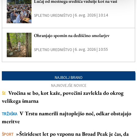
Lučaj od mestnega središča vzdušje kot na vasi
6. avg. 2026 | 10:14
SPLETNO UREDNIŠTVO |
Ohranjajo spomin na dediščino smolarjev
6. avg. 2026 | 10:55
SPLETNO UREDNIŠTVO |
NAJBOLJ BRANO
NAJNOVEJŠE NOVICE
Vročina se bo, kot kaže, povečini zavlekla do okrog
ŠE
velikega šmarna
V Trstu namerili najtoplejšo noč, odkar obstajajo
TRŽAŠKA
meritve
»Štirideset let po vzponu na Broad Peak je čas, da
ŠPORT