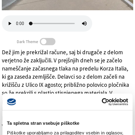
Založnik
Zadruga PD
Naročnine
Dark Theme
Dež jim je prekrižal račune, saj bi drugače z delom
verjetno že zaključili. V prejšnjih dneh se je začelo
Korzo z začasnim tlakom
nameščanje začasnega tlaka na predelu Korza Italia,
ki ga zaseda zemljišče. Delavci so z delom začeli na
križišču z Ulico IX agosto; približno polovico pločnika
so že prekrili s plastjo stisnjenega materiala. V
prihodnjih dneh bodo poskrbeli še za predel do
lekarne Orso bianco. Na občini je sočasno v teku
postopek, s katerim izbirajo gradbeno podjetje, ki bo
Ta spletna stran vsebuje piškotke
v prihodnje poskrbelo za dokončno ureditev pločnika.
Piškotke uporabljamo za prilagoditev vsebin in oglasov,