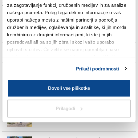
Za branje in pisanje komentarjev
je potrebna prijava
za zagotavljanje funkcij družbenih medijev in za analize
našega prometa. Poleg tega delimo informacije o vaši
uporabi našega mesta z našimi partnerji s področja
družbenih medijev, oglaševanja in analitike, ki jih morda
kombinirajo z drugimi informacijami, ki ste jim jih
posredovali ali pa so jih zbrali skozi vašo uporabo
njihovih storitev. Če želite še naprej uporabljati našo
Več novic
spletno stran, se morate strinjati z uporabo piškotkov.
Prikaži podrobnosti
Policisti za požare na ajdovskem sumijo 30-letnika
6. avg. 2026 | 17:33
STA |
Dovoli vse piškotke
Turisti v Gorici najbolj cenijo čistočo in umirjenost
Prilagodi
6. avg. 2026 | 6:25
EVA SKABAR |