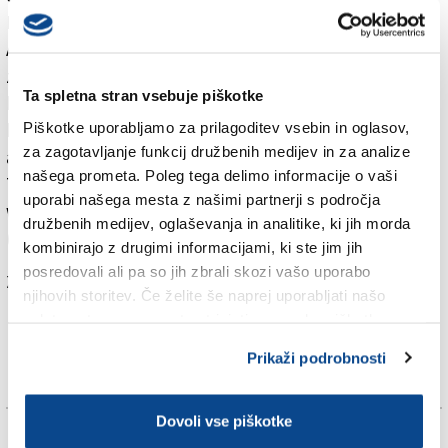
FlixBus,« je poudaril generalni direktor družbe Trieste
Airport Marco Consalvo. Povezava z Reko bo primerna
za vse turiste, ki nameravajo poletni čas preživeti na
Ta spletna stran vsebuje piškotke
hrvaški obali. Obratno smer pa bodo koristili vsi tisti,
Piškotke uporabljamo za prilagoditev vsebin in oglasov,
ki bodo želeli v Francijo in v severno Italijo, saj bo
za zagotavljanje funkcij družbenih medijev in za analize
avtobus ustavil tudi v Mestrah, Bergamu, Milanu in
našega prometa. Poleg tega delimo informacije o vaši
Turinu. Rezervacija je možna na spletni strani
uporabi našega mesta z našimi partnerji s področja
www.flixbus.it, vozovnice bodo na voljo od 5,99 evra
družbenih medijev, oglaševanja in analitike, ki jih morda
(Reka) in 34,99 evra (Nica).
kombinirajo z drugimi informacijami, ki ste jim jih
posredovali ali pa so jih zbrali skozi vašo uporabo
Za branje in pisanje komentarjev
je potrebna prijava
njihovih storitev. Če želite še naprej uporabljati našo
spletno stran, se morate strinjati z uporabo piškotkov.
Prikaži podrobnosti
Dovoli vse piškotke