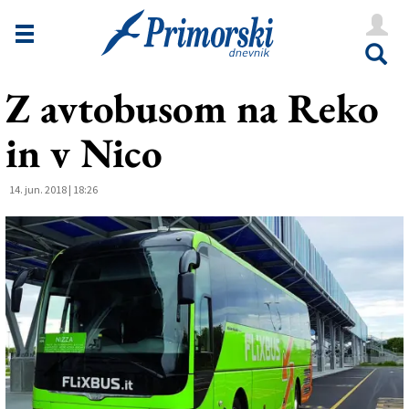
Novice
Tržaška
Z avtobusom na Reko
Goriška
in v Nico
Kultura
Šport
14. jun. 2018 | 18:26
Še
Vreme
V Kioskih
Uredništvo
Oglasi