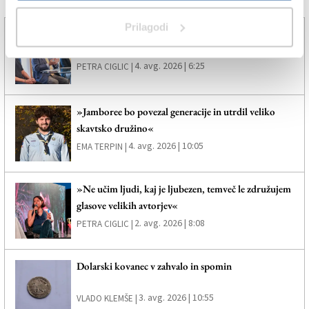
Več novic
Prilagodi
V novo izvedbo z novo grafično podobo
4. avg. 2026 | 6:25
PETRA CIGLIC |
»Jamboree bo povezal generacije in utrdil veliko
skavtsko družino«
4. avg. 2026 | 10:05
EMA TERPIN |
»Ne učim ljudi, kaj je ljubezen, temveč le združujem
glasove velikih avtorjev«
2. avg. 2026 | 8:08
PETRA CIGLIC |
Dolarski kovanec v zahvalo in spomin
3. avg. 2026 | 10:55
VLADO KLEMŠE |