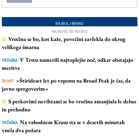
NAJBOLJ BRANO
NAJNOVEJŠE NOVICE
Vročina se bo, kot kaže, povečini zavlekla do okrog
ŠE
velikega šmarna
V Trstu namerili najtoplejšo noč, odkar obstajajo
TRŽAŠKA
meritve
»Štirideset let po vzponu na Broad Peak je čas, da
ŠPORT
javno spregovorim«
S petkovimi nevihtami se bo vročina zmanjšala le delno
ŠE
in prehodno
Na vzhodnem Krasu sta se v desetih minutah
TRŽAŠKA
vnela dva požara