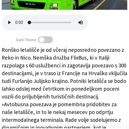
Založnik
Zadruga PD
Naročnine
Dark Theme
Ronško letališče je od včeraj neposredno povezano z
Reko in Nico. Nemška družba FlixBus, ki v Italiji
Z avtobusom na Reko in v Nico
razpolaga s 60 uslužbenci in zagotavlja povezavo s 300
destinacijami, je v traso iz Francije na Hrvaško vključila
tudi Furlanijo Julijsko krajino. Potniki letališča se bodo
lahko odslej med četrtkom in ponedeljkom poceni
vozili do priljubljenih turističnih destinacij.
»Avtobusna povezava je pomembna pridobitev za
naše letališče, in to le nekaj mesecev po odprtju
intermodalnega terminala. Rade volje sodelujemo z
dinamičnim in inovativnim partnerjem, kot je