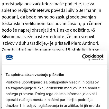
vinogradov (ARHIV)
predstavlja nov začetek za naše podjetje,« je za
spletno revijo WineNews povedal Silvio Jermann in
poudaril, da bodo ravno po zaslugi sodelovanja s
toskanskim velikanom kos novim časom, pri čemer
bodo še naprej ohranjali družinsko dediščino. »S
Silviom nas vežejo iste vrednote, želimo si novih
izzivov v duhu tradicije,« je pristavil Piero Antinori.
Zgodba družine Jermann sega v 18. stoletje, ko so
njihovi predniki zapustili avstrijsko vinorodno deželo
Burgenland in se preselili v vas Biljana v Goriških
Brdih. Anton Jermann si je leta 1881 dom uredil v kraju
Ta spletna stran vsebuje piškotke
Villanova di Farra, kjer se je leta 1923 rodil Angelo
Jermann, ki je v prejšnjem stoletju postavil temelje,
Piškotke uporabljamo za prilagoditev vsebin in oglasov,
za zagotavljanje funkcij družbenih medijev in za analize
na katerih je njegov sin Silvio razvil priznano vinarsko
našega prometa. Poleg tega delimo informacije o vaši
podjetje. Danes podjetje Jermann obdeluje približno
uporabi našega mesta z našimi partnerji s področja
170 hektarjev vinogradov; ob zgodovinskem sedežu v
družbenih medijev, oglaševanja in analitike, ki jih morda
Villanovi so pred leti zgradili veliko klet v Dolenjah.