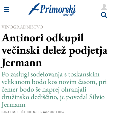
Novice
Tržaška
VINOGRADNIŠTVO
Goriška
Antinori odkupil
Kultura
večinski delež podjetja
Šport
Jermann
Še
Vreme
Po zaslugi sodelovanja s toskanskim
velikanom bodo kos novim časom, pri
V Kioskih
čemer bodo še naprej ohranjali
družinsko dediščino, je povedal Silvio
Uredništvo
Jermann
Oglasi
DANJEL RADETIČ
|
DOLENJE
|
5. mar. 2021 | 10:52