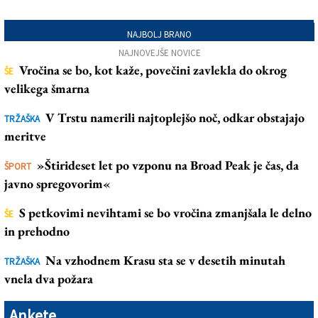
NAJBOLJ BRANO
NAJNOVEJŠE NOVICE
Vročina se bo, kot kaže, povečini zavlekla do okrog
ŠE
velikega šmarna
V Trstu namerili najtoplejšo noč, odkar obstajajo
TRŽAŠKA
meritve
»Štirideset let po vzponu na Broad Peak je čas, da
ŠPORT
javno spregovorim«
S petkovimi nevihtami se bo vročina zmanjšala le delno
ŠE
in prehodno
Na vzhodnem Krasu sta se v desetih minutah
TRŽAŠKA
vnela dva požara
Ankete