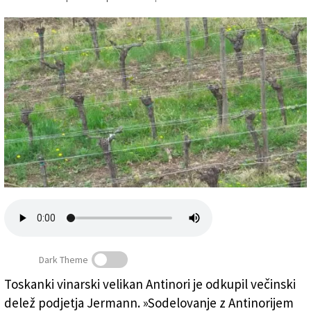
Založnik
Zadruga PD
Naročnine
Dark Theme
Toskanki vinarski velikan Antinori je odkupil večinski
Podjetje Jermann obdeluje približno 170 hektarjev
delež podjetja Jermann. »Sodelovanje z Antinorijem