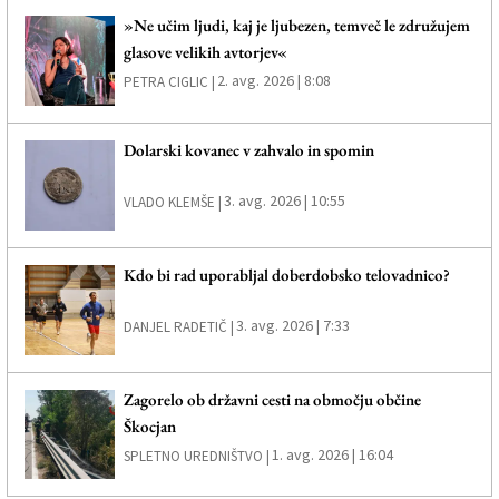
»Ne učim ljudi, kaj je ljubezen, temveč le združujem
glasove velikih avtorjev«
2. avg. 2026 | 8:08
PETRA CIGLIC |
Dolarski kovanec v zahvalo in spomin
3. avg. 2026 | 10:55
VLADO KLEMŠE |
Kdo bi rad uporabljal doberdobsko telovadnico?
3. avg. 2026 | 7:33
DANJEL RADETIČ |
Zagorelo ob državni cesti na območju občine
Škocjan
1. avg. 2026 | 16:04
SPLETNO UREDNIŠTVO |