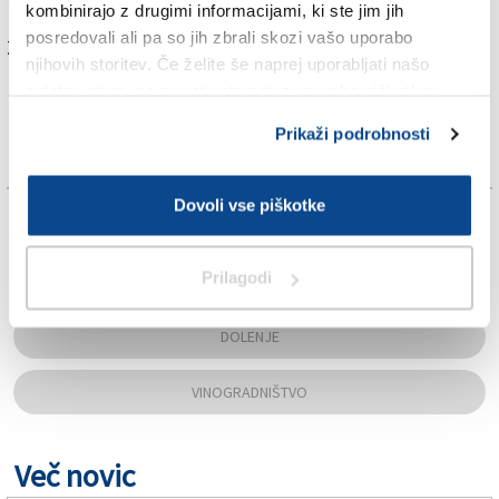
kombinirajo z drugimi informacijami, ki ste jim jih
posredovali ali pa so jih zbrali skozi vašo uporabo
Za branje in pisanje komentarjev
je potrebna prijava
njihovih storitev. Če želite še naprej uporabljati našo
spletno stran, se morate strinjati z uporabo piškotkov.
Prikaži podrobnosti
Dovoli vse piškotke
TAGS:
Prilagodi
DANJEL RADETIČ
DOLENJE
VINOGRADNIŠTVO
Več novic