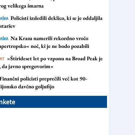
rog velikega šmarna
Policisti izsledili deklico, ki se je oddaljila
AŠKA
staršev
Na Krasu namerili rekordno vročo
AŠKA
pertropsko« noč, ki je ne bodo pozabili
»Štirideset let po vzponu na Broad Peak je
ORT
s, da javno spregovorim«
Finančni policisti preprečili več kot 90-
ijonsko davčno goljufijo
nkete