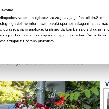
piškotke
ilagoditev vsebin in oglasov, za zagotavljanje funkcij družbenih 
leg tega delimo informacije o vaši uporabi našega mesta z našim
NOVICE
TRŽAŠKA
GORIŠKA
KULTURA
ŠPORT
ŠE
 oglaševanja in analitike, ki jih morda kombinirajo z drugimi inf
pa so jih zbrali skozi vašo uporabo njihovih storitev. Če želite še 
te strinjati z uporabo piškotkov.
 je v šoku«
ristov Jana Bense iz Doberdoba in
V