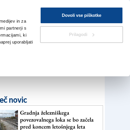
Prijava
Dovoli vse piškotke
medijev in za
Iskanje
V Kioskih
i partnerji s
Prilagodi
ormacijami, ki
naprej uporabljati
eč novic
Gradnja železniškega
povezovalnega loka se bo začela
pred koncem letošnjega leta