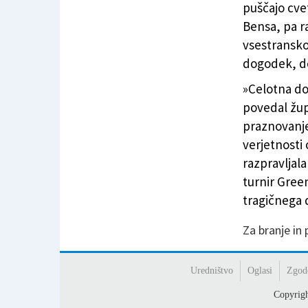
puščajo cve
Bensa, pa ra
vsestransko
dogodek, de
»Celotna do
povedal žup
praznovanje
verjetnosti
razpravljala
turnir Green
tragičnega
Za branje in
Uredništvo
Oglasi
Zgod
Copyrig