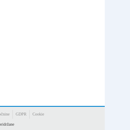
očnine
GDPR
Cookie
ridržane