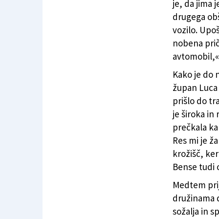
je, da jima 
drugega obš
vozilo. Upoš
nobena priča
avtomobil,«
Kako je do n
župan Luca P
prišlo do tr
je široka in
prečkala ka
Res mi je ža
krožišč, ker
Bense tudi 
Medtem prij
družinama 
sožalja in 