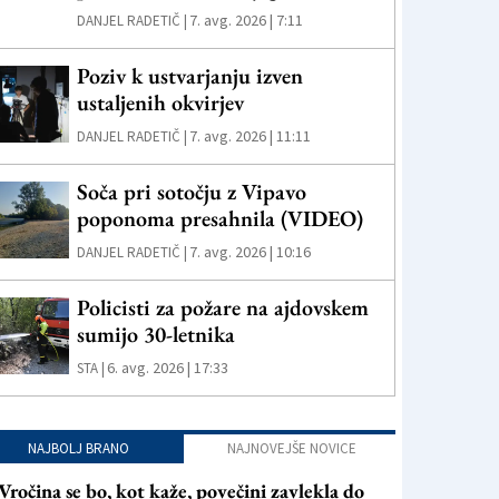
7. avg. 2026 | 7:11
DANJEL RADETIČ |
Poziv k ustvarjanju izven
ustaljenih okvirjev
7. avg. 2026 | 11:11
DANJEL RADETIČ |
Soča pri sotočju z Vipavo
poponoma presahnila (VIDEO)
7. avg. 2026 | 10:16
DANJEL RADETIČ |
Policisti za požare na ajdovskem
sumijo 30-letnika
6. avg. 2026 | 17:33
STA |
NAJBOLJ BRANO
NAJNOVEJŠE NOVICE
Vročina se bo, kot kaže, povečini zavlekla do