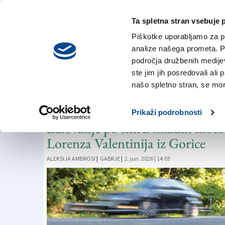
Ta spletna stran vsebuje 
VREME
sobota,
DANES
Piškotke uporabljamo za pr
8. avgusta 2026
analize našega prometa. Po
področja družbenih medijev,
ste jim jih posredovali ali 
KRONIKA
našo spletno stran, se mora
»Celotna skupnost
Prikaži podrobnosti
Žalovanje po smrti mladih moto
Lorenza Valentinija iz Gorice
ALEKSIJA AMBROSI
|
GABRJE
|
2. jun. 2026 | 14:03