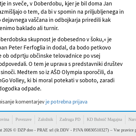
tje in sveče, v Doberdobu, kjer je bil doma Jan
zmišljajo o tem, da bi v spomin na priljubljenega in
 dejavnega vaščana in odbojkarja priredili kak
nimo baklado ali turnir.
berdobska skupnost je dobesedno v šoku,« je
an Peter Ferfoglia in dodal, da bodo petkovo
 ob odprtju občinske telovadnice po vsej
 odpovedali. O tem je uprava s predstavniki društev
 sinoči. Medtem so iz AŠD Olympia sporočili, da
Go Volley, ki bi moral potekati v soboto, zaradi
 dogodka odpade.
 pisanje komentarjev
je potrebna prijava
ovina
Povezave
Založnik
Zadruga PD
KD Bubnič Magajna
Nar
ht
2026
© DZP doo - PRAE srl (št.DDV - P.IVA 00830510327) – Vse pravice p