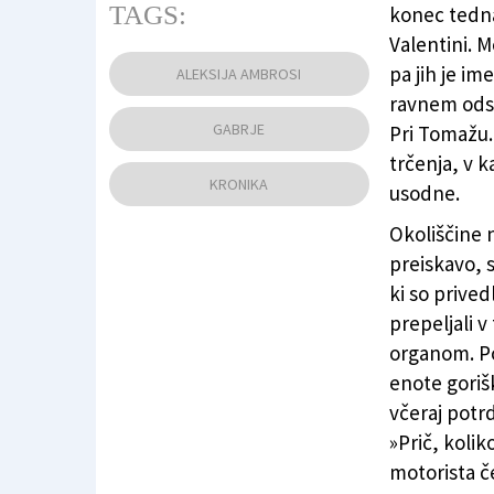
TAGS:
konec tedna
Valentini. M
Cvetje in sveče na kraju petkovega strahovite
pa jih je im
ALEKSIJA AMBROSI
ravnem odse
GABRJE
Pri Tomažu.
trčenja, v 
KRONIKA
usodne.
Okoliščine n
preiskavo, 
ki so privedl
prepeljali v
organom. Po
enote goriš
včeraj potrd
»Prič, kolik
motorista č