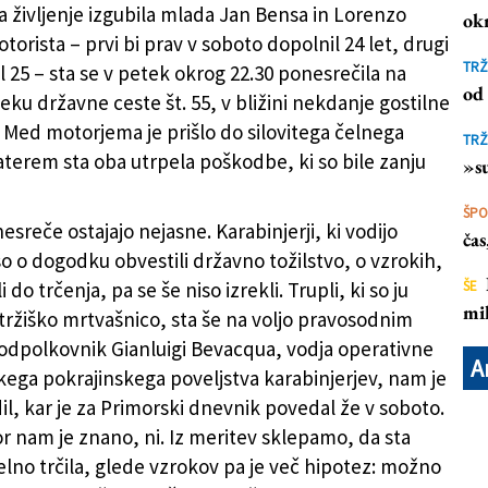
 življenje izgubila mlada Jan Bensa in Lorenzo
ok
otorista – prvi bi prav v soboto dopolnil 24 let, drugi
ga trčenja (TIBALDI)
(
Daniele Tibaldi
)
TRŽ
el 25 – sta se v petek okrog 22.30 ponesrečila na
od 
ku državne ceste št. 55, v bližini nekdanje gostilne
 Med motorjema je prišlo do silovitega čelnega
TRŽ
katerem sta oba utrpela poškodbe, ki so bile zanju
»su
ŠP
esreče ostajajo nejasne. Karabinjerji, ki vodijo
ča
so o dogodku obvestili državno tožilstvo, o vzrokih,
i do trčenja, pa se še niso izrekli. Trupli, ki so ju
ŠE
mil
 tržiško mrtvašnico, sta še na voljo pravosodnim
dpolkovnik Gianluigi Bevacqua, vodja operativne
A
kega pokrajinskega poveljstva karabinjerjev, nam je
il, kar je za Primorski dnevnik povedal že v soboto.
or nam je znano, ni. Iz meritev sklepamo, da sta
elno trčila, glede vzrokov pa je več hipotez: možno