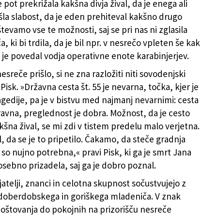
je pot prekrižala kakšna divja žival, da je enega ali
la slabost, da je eden prehiteval kakšno drugo
tevamo vse te možnosti, saj se pri nas ni zglasila
, ki bi trdila, da je bil npr. v nesrečo vpleten še kak
 je povedal vodja operativne enote karabinjerjev.
esreče prišlo, si ne zna razložiti niti sovodenjski
isk. »Državna cesta št. 55 je nevarna, točka, kjer je
agedije, pa je v bistvu med najmanj nevarnimi: cesta
 ravna, preglednost je dobra. Možnost, da je cesto
kšna žival, se mi zdi v tistem predelu malo verjetna.
l, da se je to pripetilo. Čakamo, da steče gradnja
 so nujno potrebna,« pravi Pisk, ki ga je smrt Jana
osebno prizadela, saj ga je dobro poznal.
atelji, znanci in celotna skupnost sočustvujejo z
doberdobskega in goriškega mladeniča. V znak
spoštovanja do pokojnih na prizorišču nesreče