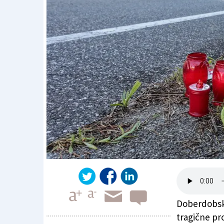
Doberdobska
tragične pr