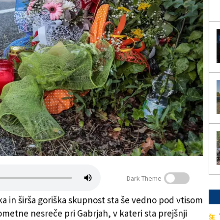
Dark Theme
 in širša goriška skupnost sta še vedno pod vtisom
ometne nesreče pri Gabrjah, v kateri sta prejšnji
ŠE