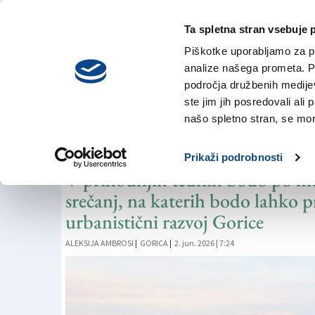
Ta spletna stran vsebuje 
VREME
nedelja,
DANES
Piškotke uporabljamo za pr
9. avgusta 2026
analize našega prometa. Po
področja družbenih medijev,
ste jim jih posredovali ali 
PROSTORSKI NAČRT
našo spletno stran, se mora
V pripravo načrta ž
Prikaži podrobnosti
V prihodnjih tednih bodo po mes
srečanj, na katerih bodo lahko pr
urbanistični razvoj Gorice
ALEKSIJA AMBROSI
|
GORICA
|
2. jun. 2026 | 7:24