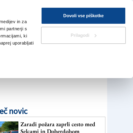
Prijava
Dovoli vse piškotke
medijev in za
Iskanje
V Kioskih
i partnerji s
Prilagodi
ormacijami, ki
naprej uporabljati
eč novic
Zaradi požara zaprli cesto med
Selcami in Doberdobom