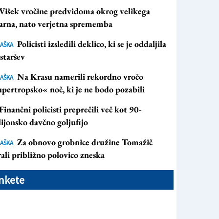
Višek vročine predvidoma okrog velikega
arna, nato verjetna sprememba
Policisti izsledili deklico, ki se je oddaljila
AŠKA
staršev
Na Krasu namerili rekordno vročo
AŠKA
pertropsko« noč, ki je ne bodo pozabili
Finančni policisti preprečili več kot 90-
ijonsko davčno goljufijo
Za obnovo grobnice družine Tomažič
AŠKA
ali približno polovico zneska
nkete