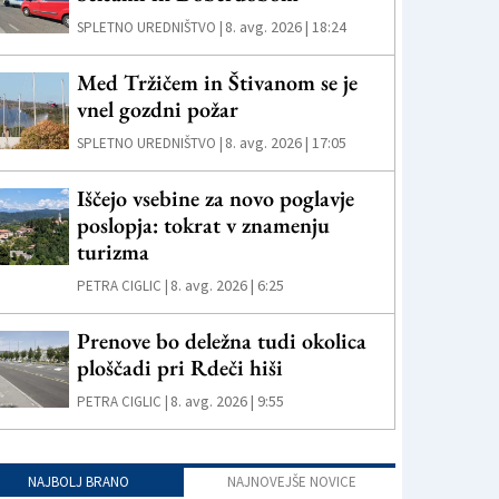
8. avg. 2026 | 18:24
SPLETNO UREDNIŠTVO |
Med Tržičem in Štivanom se je
vnel gozdni požar
8. avg. 2026 | 17:05
SPLETNO UREDNIŠTVO |
Iščejo vsebine za novo poglavje
poslopja: tokrat v znamenju
turizma
8. avg. 2026 | 6:25
PETRA CIGLIC |
Prenove bo deležna tudi okolica
ploščadi pri Rdeči hiši
8. avg. 2026 | 9:55
PETRA CIGLIC |
NAJBOLJ BRANO
NAJNOVEJŠE NOVICE