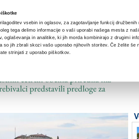
piškotke
ilagoditev vsebin in oglasov, za zagotavljanje funkcij družbenih 
leg tega delimo informacije o vaši uporabi našega mesta z našim
NOVICE
TRŽAŠKA
GORIŠKA
KULTURA
ŠPORT
ŠE
 oglaševanja in analitike, ki jih morda kombinirajo z drugimi inf
pa so jih zbrali skozi vašo uporabo njihovih storitev. Če želite še 
te strinjati z uporabo piškotkov.
elijo vključiti občane
tnih četrtih občina priredila niz
ebivalci predstavili predloge za
V