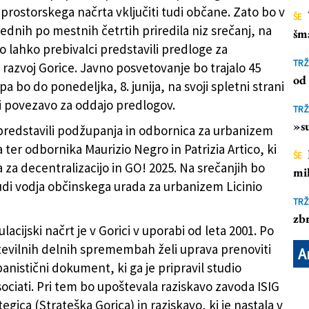
prostorskega načrta vključiti tudi občane. Zato bo v
ŠE
ednih po mestnih četrtih priredila niz srečanj, na
šm
o lahko prebivalci predstavili predloge za
TRŽ
 razvoj Gorice. Javno posvetovanje bo trajalo 45
od 
pa bo do ponedeljka, 8. junija, na svoji spletni strani
di povezavo za oddajo predlogov.
TRŽ
»su
redstavili podžupanja in odbornica za urbanizem
 ter odbornika Maurizio Negro in Patrizia Artico, ki
ŠE
a za decentralizacijo in GO! 2025. Na srečanjih bo
mil
udi vodja občinskega urada za urbanizem Licinio
TRŽ
zbr
ulacijski načrt je v Gorici v uporabi od leta 2001. Po
 številnih delnih spremembah želi uprava prenoviti
A
anistični dokument, ki ga je pripravil studio
sociati. Pri tem bo upoštevala raziskavo zavoda ISIG
tegica (Strateška Gorica) in raziskavo, ki je nastala v