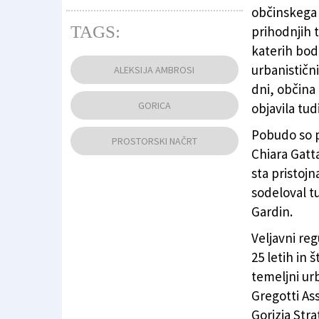
občinskega 
TAGS:
prihodnjih t
katerih bod
Pogled na Gorico
(
TIBALDI
)
urbanistični
ALEKSIJA AMBROSI
dni, občina 
GORICA
objavila tu
Pobudo so p
PROSTORSKI NAČRT
Chiara Gatta
sta pristojn
sodeloval t
Gardin.
Veljavni reg
25 letih in
temeljni urb
Gregotti As
Gorizia Stra