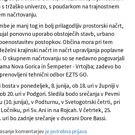
 s tržaško univerzo, s poudarkom na trajnostnem
em načrtovanju.
be je manj tog in bolj prilagodljiv prostorski načrt,
ujal ponovno uporabo obstoječih stavb, urbano
poenostavitev postopkov. Občina mora pri tem
eželni krajinski načrt in načrt upravljanja poplavne
. O skupnem načrtovanju so se nedavno pogovarjali
nama Nova Gorica in Šempeter - Vrtojba; zadevo bo
prenovljeni tehnični odbor EZTS GO.
 bosta v ponedeljek, 8. junija, ob 18. uri v župniji v
ob 20. uri v Podgori. Sledila bodo srečanja v Pevmi
 (10. junija), v Podturnu, v Svetogotrski četrti, pri
Ločniku, pri Sv. Ani in na Rojcah. V četrtek, 25.
8. uri bo zadnje srečanje v dvorani Dore Bassi.
 pisanje komentarjev
je potrebna prijava