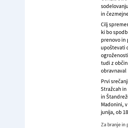
sodelovanju
in čezmejn
Cilj spremem
ki bo spodb
prenovo in 
upoštevati d
ogroženosti
tudi z obči
obravnaval 
Prvi srečanji
Stražcah in 
in Štandrežu
Madonini, v 
junija, ob 1
Za branje in