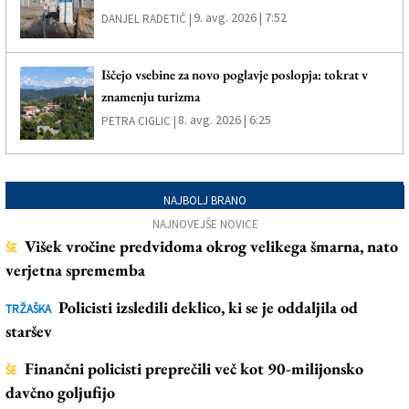
9. avg. 2026 | 7:52
DANJEL RADETIČ |
Iščejo vsebine za novo poglavje poslopja: tokrat v
znamenju turizma
8. avg. 2026 | 6:25
PETRA CIGLIC |
NAJBOLJ BRANO
NAJNOVEJŠE NOVICE
Višek vročine predvidoma okrog velikega šmarna, nato
ŠE
verjetna sprememba
Policisti izsledili deklico, ki se je oddaljila od
TRŽAŠKA
staršev
Finančni policisti preprečili več kot 90-milijonsko
ŠE
davčno goljufijo