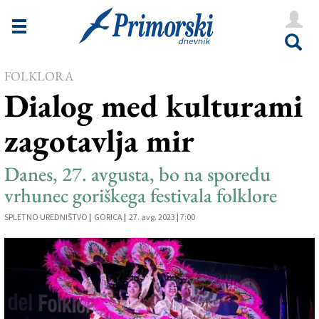
Novice
Tržaška
FOLKLORA
Goriška
Dialog med kulturami
Kultura
zagotavlja mir
Šport
Še
Danes, 27. avgusta, bo na sporedu
vrhunec goriškega festivala folklore
Vreme
SPLETNO UREDNIŠTVO
|
GORICA
|
27. avg. 2023 | 7:00
V Kioskih
Uredništvo
Oglasi