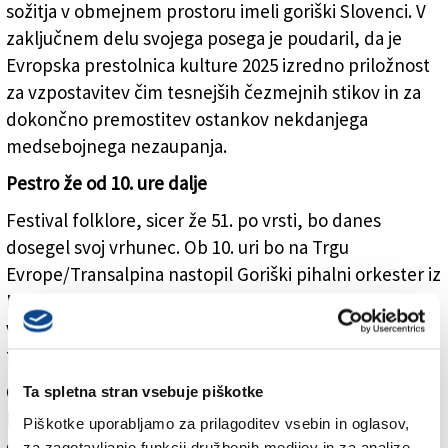
sožitja v obmejnem prostoru imeli goriški Slovenci. V
zaključnem delu svojega posega je poudaril, da je
Evropska prestolnica kulture 2025 izredno priložnost
za vzpostavitev čim tesnejših čezmejnih stikov in za
dokončno premostitev ostankov nekdanjega
medsebojnega nezaupanja.
Pestro že od 10. ure dalje
Festival folklore, sicer že 51. po vrsti, bo danes
dosegel svoj vrhunec. Ob 10. uri bo na Trgu
Evrope/Transalpina nastopil Goriški pihalni orkester iz
Nove Gorice, ki bo ob 11. uri zaigral tudi v Ljudskem
vrtu, kjer bo za glasbo poskrbela tudi senegalska
folklorna skupina.
Ob 12. uri se bodo folkloristi zbrali v parku mestne
Ta spletna stran vsebuje piškotke
hiše za izmenjavo daril(v primeru slabega vremena bo
Piškotke uporabljamo za prilagoditev vsebin in oglasov,
dogodek v gledališču Verdi). Ob 17. uri bo na sporedu
za zagotavljanje funkcij družbenih medijev in za analize