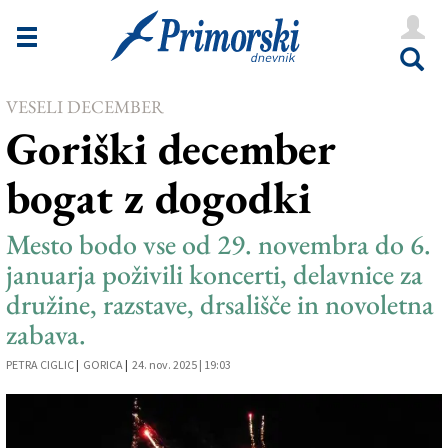
Novice
Tržaška
VESELI DECEMBER
Goriška
Goriški december
Kultura
bogat z dogodki
Šport
Še
Mesto bodo vse od 29. novembra do 6.
januarja poživili koncerti, delavnice za
Vreme
družine, razstave, drsališče in novoletna
V Kioskih
zabava.
PETRA CIGLIC
|
GORICA
|
24. nov. 2025 | 19:03
Uredništvo
Oglasi