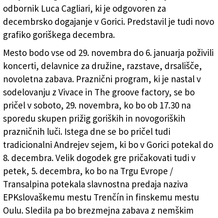
odbornik Luca Cagliari, ki je odgovoren za
decembrsko dogajanje v Gorici. Predstavil je tudi novo
grafiko goriškega decembra.
Mesto bodo vse od 29. novembra do 6. januarja poživili
koncerti, delavnice za družine, razstave, drsališče,
novoletna zabava. Praznični program, ki je nastal v
sodelovanju z Vivace in The groove factory, se bo
pričel v soboto, 29. novembra, ko bo ob 17.30 na
sporedu skupen prižig goriških in novogoriških
prazničnih luči. Istega dne se bo pričel tudi
tradicionalni Andrejev sejem, ki bo v Gorici potekal do
8. decembra. Velik dogodek gre pričakovati tudi v
petek, 5. decembra, ko bo na Trgu Evrope /
Transalpina potekala slavnostna predaja naziva
EPKslovaškemu mestu Trenčín in finskemu mestu
Oulu. Sledila pa bo brezmejna zabava z nemškim