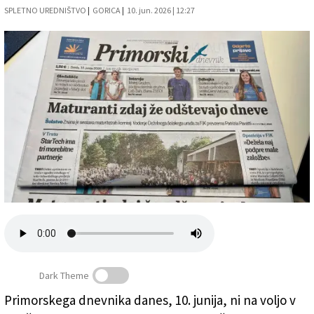
SPLETNO UREDNIŠTVO
|
GORICA
|
10. jun. 2026 | 12:27
Založnik
Zadruga PD
Naročnine
Dark Theme
Primorskega dnevnika danes, 10. junija, ni na voljo v