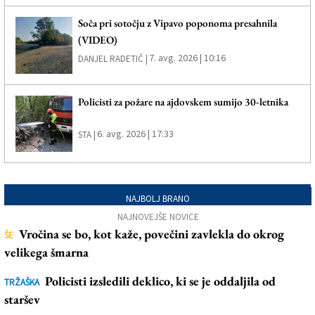
Soča pri sotočju z Vipavo poponoma presahnila
(VIDEO)
7. avg. 2026 | 10:16
DANJEL RADETIČ |
Policisti za požare na ajdovskem sumijo 30-letnika
6. avg. 2026 | 17:33
STA |
NAJBOLJ BRANO
NAJNOVEJŠE NOVICE
Vročina se bo, kot kaže, povečini zavlekla do okrog
ŠE
velikega šmarna
Policisti izsledili deklico, ki se je oddaljila od
TRŽAŠKA
staršev