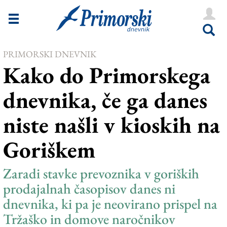
Novice
Tržaška
PRIMORSKI DNEVNIK
Goriška
Kako do Primorskega
Kultura
dnevnika, če ga danes
Šport
niste našli v kioskih na
Še
Goriškem
Vreme
V Kioskih
Zaradi stavke prevoznika v goriških
prodajalnah časopisov danes ni
dnevnika, ki pa je neovirano prispel na
Uredništvo
Tržaško in domove naročnikov
Oglasi