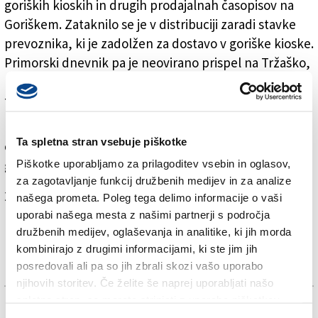
goriških kioskih in drugih prodajalnah časopisov na
Goriškem. Zataknilo se je v distribuciji zaradi stavke
prevoznika, ki je zadolžen za dostavo v goriške kioske.
Primorski dnevnik pa je neovirano prispel na Tržaško,
ravno tako so ga prejeli vsi naši naročniki in naročnice,
tudi na Goriškem.
Bralcem ali bralkam, ki v kioskih niso našli današnjega
Ta spletna stran vsebuje piškotke
časopisa in si ga želijo, svetujemo, da pokličejo v
goriško uredništvo na tel. št. +39 0481 356320.
Piškotke uporabljamo za prilagoditev vsebin in oglasov,
za zagotavljanje funkcij družbenih medijev in za analize
Za branje in pisanje komentarjev
je potrebna prijava
našega prometa. Poleg tega delimo informacije o vaši
uporabi našega mesta z našimi partnerji s področja
družbenih medijev, oglaševanja in analitike, ki jih morda
kombinirajo z drugimi informacijami, ki ste jim jih
posredovali ali pa so jih zbrali skozi vašo uporabo
njihovih storitev. Če želite še naprej uporabljati našo
spletno stran, se morate strinjati z uporabo piškotkov.
TAGS: