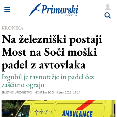
Novice
Tržaška
KRONIKA
Goriška
Na železniški postaji
Kultura
Most na Soči moški
Šport
padel z avtovlaka
Še
Vreme
Izgubil je ravnotežje in padel čez
zaščitno ograjo
V Kioskih
SPLETNO UREDNIŠTVO
|
MOST NA SOČI
|
3. jun. 2026 | 17:14
Uredništvo
Oglasi