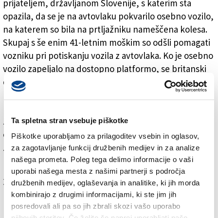
prijateljem, državljanom Slovenije, s katerim sta
opazila, da se je na avtovlaku pokvarilo osebno vozilo,
na katerem so bila na prtljažniku nameščena kolesa.
Skupaj s še enim 41-letnim moškim so odšli pomagati
vozniku pri potiskanju vozila z avtovlaka. Ko je osebno
vozilo zapeljalo na dostopno platformo, se britanski
državljan ni pravočasno umaknil, izgubil ravnotežje in
padel čez zaščitno ograjo avtovlaka. Pri tem se je lažje
poškodoval (poškodba glave). Na glavi je k sreči nosil
zaščitno kolesarsko čelado. Na kraju so ga kasneje
Ta spletna stran vsebuje piškotke
oskrbeli reševalci Nujne medicinske pomoči
Piškotke uporabljamo za prilagoditev vsebin in oglasov,
Zdravstvenega doma Tolmin in ga prepeljali na
za zagotavljanje funkcij družbenih medijev in za analize
našega prometa. Poleg tega delimo informacije o vaši
preventivni pregled v šempetrsko bolnišnico.
uporabi našega mesta z našimi partnerji s področja
Za branje in pisanje komentarjev
je potrebna prijava
družbenih medijev, oglaševanja in analitike, ki jih morda
kombinirajo z drugimi informacijami, ki ste jim jih
posredovali ali pa so jih zbrali skozi vašo uporabo
njihovih storitev. Če želite še naprej uporabljati našo