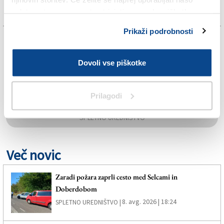
spletno stran, se morate strinjati z uporabo piškotkov.
Prikaži podrobnosti
TAGS:
Dovoli vse piškotke
KRONIKA
MOST NA SOČI
Prilagodi
SPLETNO UREDNIŠTVO
Več novic
Zaradi požara zaprli cesto med Selcami in
Doberdobom
8. avg. 2026 | 18:24
SPLETNO UREDNIŠTVO |