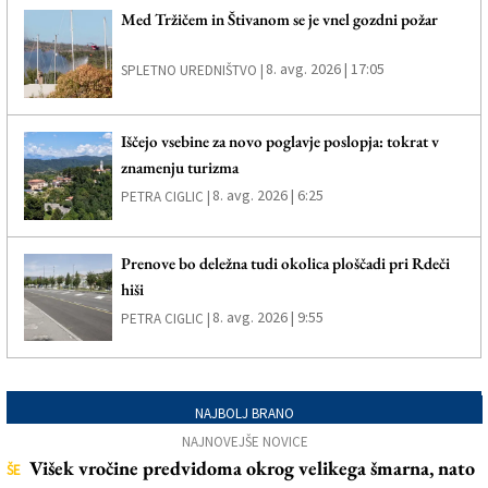
Med Tržičem in Štivanom se je vnel gozdni požar
8. avg. 2026 | 17:05
SPLETNO UREDNIŠTVO |
Iščejo vsebine za novo poglavje poslopja: tokrat v
znamenju turizma
8. avg. 2026 | 6:25
PETRA CIGLIC |
Prenove bo deležna tudi okolica ploščadi pri Rdeči
hiši
8. avg. 2026 | 9:55
PETRA CIGLIC |
NAJBOLJ BRANO
NAJNOVEJŠE NOVICE
Višek vročine predvidoma okrog velikega šmarna, nato
ŠE