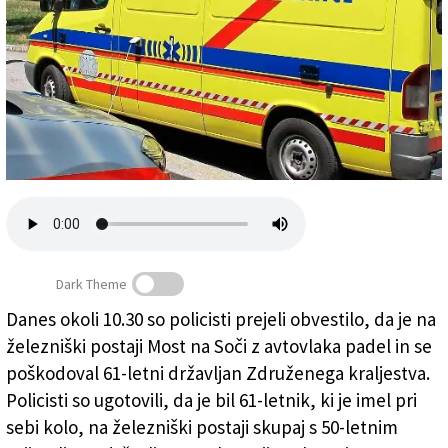
Založnik
Zadruga PD
Naročnine
Dark Theme
Danes okoli 10.30 so policisti prejeli obvestilo, da je na
železniški postaji Most na Soči z avtovlaka padel in se
Reševalno vozilo, fotografija je simbolična (ARHIV)
poškodoval 61-letni državljan Združenega kraljestva.
Policisti so ugotovili, da je bil 61-letnik, ki je imel pri
sebi kolo, na železniški postaji skupaj s 50-letnim