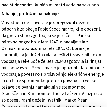
nad štiridesetimi kubičnimi metri vode na sekundo.
Nihanje, pretok in namakanje
V uvodnem delu avdicije je spregovoril deželni
odbornik za okolje Fabio Scoccimarro, ki je opozoril,
da gre za staro zgodbo, ki se je začela s Pariško
mirovno pogodbo iz leta 1947 in nadaljevala z
Osimskimi sporazumi iz leta 1975. Odbornik je
spomnil, da je deželna vlada rešitvi težav z nihanjem
vodostaja reke Soče že leta 2024 zagotovila štirinajst
milijonov evrov. Scoccimarro je opozoril, da je nihanje
vodostaja povezano s proizvodnjo električne energije
in da hitre spremembe pretoka povzročajo velike
težave delovanju namakalnih sistemov med
Gradiščem in Krminom ter tudi v Laškem. V razpravo
so posegli razni deželni svetniki. Marko Pisani
(Slovenska skupnost) je ocenil, da vse odgovornosti