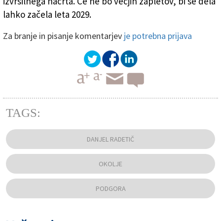
izvršilnega načrta. Če ne bo večjih zapletov, bi se dela
lahko začela leta 2029.
Za branje in pisanje komentarjev
je potrebna prijava
TAGS:
DANJEL RADETIČ
OKOLJE
PODGORA