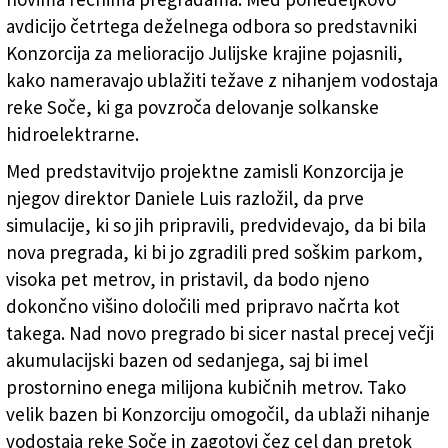
novi rečni pregradi (ZAJEM ZASLONA)
avdicijo četrtega deželnega odbora so predstavniki
Konzorcija za melioracijo Julijske krajine pojasnili,
kako nameravajo ublažiti težave z nihanjem vodostaja
reke Soče, ki ga povzroča delovanje solkanske
hidroelektrarne.
Med predstavitvijo projektne zamisli Konzorcija je
njegov direktor Daniele Luis razložil, da prve
simulacije, ki so jih pripravili, predvidevajo, da bi bila
nova pregrada, ki bi jo zgradili pred soškim parkom,
visoka pet metrov, in pristavil, da bodo njeno
dokončno višino določili med pripravo načrta kot
takega. Nad novo pregrado bi sicer nastal precej večji
akumulacijski bazen od sedanjega, saj bi imel
prostornino enega milijona kubičnih metrov. Tako
velik bazen bi Konzorciju omogočil, da ublaži nihanje
vodostaja reke Soče in zagotovi čez cel dan pretok