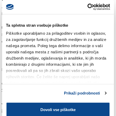
za težave ne nosita nekdanja Jugoslavija oz. Slovenija,
saj tudi Italija ni poskrbela za gradnjo jezu, ki je bil
predviden na podlagi Osimskih sporazumov s ciljem
Ta spletna stran vsebuje piškotke
uravnavanja pretoka. Deželna svetnika Demokratske
Piškotke uporabljamo za prilagoditev vsebin in oglasov,
stranke Diego Moretti in Laura Fasiolo sta opozorila,
za zagotavljanje funkcij družbenih medijev in za analize
da je treba pri načrtovanju posegov v reko upoštevati
našega prometa. Poleg tega delimo informacije o vaši
naravovarstvena načela in da je treba prisluhniti tudi
uporabi našega mesta z našimi partnerji s področja
mnenju krajevnih deležnikov. Zelo kritična do načrta,
družbenih medijev, oglaševanja in analitike, ki jih morda
ki predvideva dve novi pregradi, je bila deželna
kombinirajo z drugimi informacijami, ki ste jim jih
svetnica Zelenih in levice Serena Pellegrino, ki je
posredovali ali pa so jih zbrali skozi vašo uporabo
prepričana, da za reševanje težav, povezanih s
njihovih storitev. Če želite še naprej uporabljati našo
čezmejnim upravljanjem vodnega bogastva reke
spletno stran, se morate strinjati z uporabo piškotkov.
Soče, ne bi smela biti odgovorna Dežela FJK, temveč
Prikaži podrobnosti
bi se z omenjenim vozlom morala ukvarjati državna
vlada, ki bi se morala s Slovenijo pogajati glede
Dovoli vse piškotke
izpustov iz hidroelektrarn. Deželni svetnik liste Open