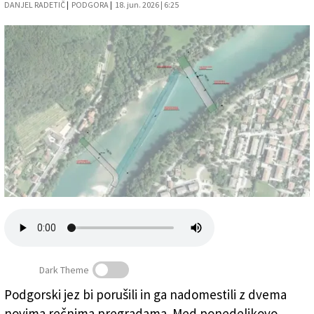
DANJEL RADETIČ
|
PODGORA
|
18. jun. 2026 | 6:25
Založnik
Zadruga PD
Naročnine
Dark Theme
Podgorski jez bi porušili in ga nadomestili z dvema
V Podgori bi radi namesto sedanjega jezu zgradili dve
novima rečnima pregradama. Med ponedeljkovo