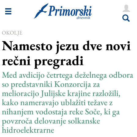
Novice
Tržaška
OKOLJE
Goriška
Namesto jezu dve novi
Kultura
rečni pregradi
Šport
Še
Med avdicijo četrtega deželnega odbora
so predstavniki Konzorcija za
Vreme
melioracijo Julijske krajine razložili,
V Kioskih
kako nameravajo ublažiti težave z
nihanjem vodostaja reke Soče, ki ga
povzroča delovanje solkanske
Uredništvo
hidroelektrarne
Oglasi