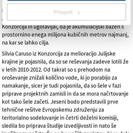
Furio Honsell je vprašal, ali obstajajo alternative
izgradnji dveh rečnih pregrad. Deželni svetnik Lige
Prilagodi
Alberto Budai je po drugi strani podprl zamisel
Konzorcija in ugotavljal, da je akumulacijski bazen s
prostornino enega milijona kubičnih metrov najmanj,
na kar se lahko cilja.
Silvia Caruso iz Konzorcija za melioracijo Julijske
krajine je pojasnila, da so se reševanja zadeve lotili že
v letih 2010-2012. Od takrat so s prehodom na
oroševanje znižali količino vode, ki jo porabijo za
namakanje, sicer je tudi pojasnila, da so šele v fazi
priprave projektnih zamisli in da se mora načrtovanje
kot tako šele začeti. Jeseni bodo predstavili prve
tehnične rešitve Evropskemu združenju za
teritorialno sodelovanje in četrti deželni komisiji,
sledila bo priprava študije izvedljivosti in nato še