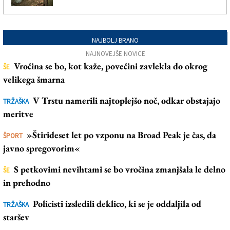
NAJBOLJ BRANO
NAJNOVEJŠE NOVICE
Vročina se bo, kot kaže, povečini zavlekla do okrog
ŠE
velikega šmarna
V Trstu namerili najtoplejšo noč, odkar obstajajo
TRŽAŠKA
meritve
»Štirideset let po vzponu na Broad Peak je čas, da
ŠPORT
javno spregovorim«
S petkovimi nevihtami se bo vročina zmanjšala le delno
ŠE
in prehodno
Policisti izsledili deklico, ki se je oddaljila od
TRŽAŠKA
staršev