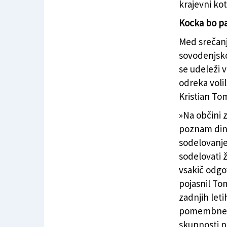
krajevni kot
Kocka bo pa
Med srečanj
sovodenjsko
se udeleži 
odreka voli
Kristian To
»Na občini 
poznam dina
sodelovanje
sodelovati 
vsakič odgov
pojasnil To
zadnjih let
pomembne s
skupnosti ni