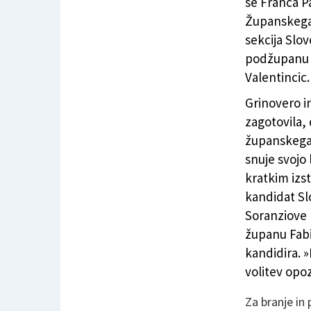
se Franca P
Županskega 
sekcija Slo
podžupanu M
Valentincic.
Grinovero i
zagotovila,
županskega 
snuje svojo 
kratkim izst
kandidat S
Soranziove 
županu Fabiu
kandidira. 
volitev opo
Za branje in