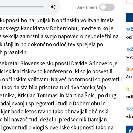
Dark Theme
kupnost bo na junijskih občinskih volitvah imela
panskega kandidata v Doberdobu, medtem ko je
TRŽ
 sekcija zamrznila svojo napoved o neudeležbi na
od 
ero in Damijan Terpin so spregovorili o letošnjih
zkušnji in bo dokončno odločitev sprejela po
TRŽ
h praznikih.
»su
 sekretar Slovenske skupnosti Davide Grinovero je
ŠP
ici sklical tiskovno konferenco, ki so jo posvetili
ča
m občinskim volitvam. Največ pozornosti so posvetili
tako da sta bila prisotna tudi dva tamkajšnja
ŠE
etnika, Kristian Tommasi in Martina Šolc, po drugi
mil
nadaljevanju spregovorili tudi o Doberdobu in
TRŽ
 kjer bodo letos ravno tako obnavljali občinski
zbr
 je bil navzoč tudi deželni predsednik Damijan
il govor tudi o vlogi Slovenske skupnosti tako na
A