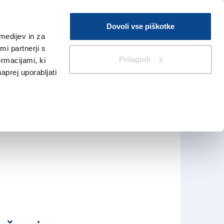
Prijava
Dovoli vse piškotke
medijev in za
Iskanje
V Kioskih
i partnerji s
Prilagodi
ormacijami, ki
naprej uporabljati