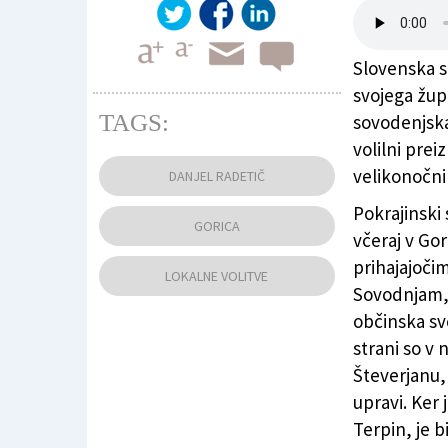
Slovenska s
svojega žu
TAGS:
sovodenjska
Kristian Tommasi, Martina Šolc, Davide Grinov
volilni prei
občinskih volitvah (BUMBACA)
velikonočni
DANJEL RADETIČ
Pokrajinski
GORICA
včeraj v Gor
prihajajoči
LOKALNE VOLITVE
Sovodnjam, 
občinska sv
strani so v 
Števerjanu,
upravi. Ker
Terpin, je b