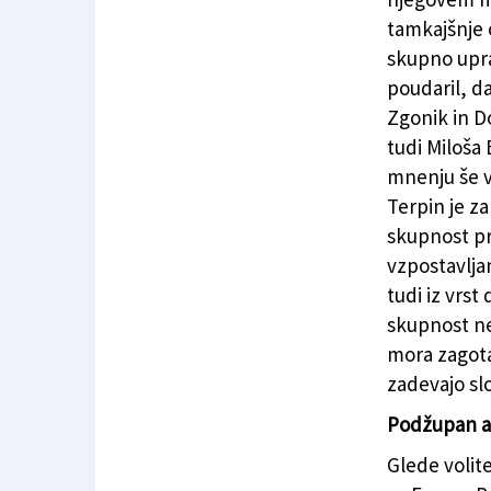
tamkajšnje o
skupno uprav
poudaril, d
Zgonik in D
tudi Miloša
mnenju še v
Terpin je z
skupnost pr
vzpostavlja
tudi iz vrs
skupnost ne
mora zagotav
zadevajo sl
Podžupan a
Glede volite