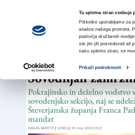
Ta spletna stran vsebuje 
VREME
nedelja,
DANES
Piškotke uporabljamo za pr
2. avgusta 2026
analize našega prometa. Po
področja družbenih medijev,
ste jim jih posredovali ali 
LOKALNE VOLITVE
našo spletno stran, se mora
SSk s kandidatom 
Prikaži podrobnosti
Sovodnjah zamrznil
Pokrajinsko in deželno vodstvo s
sovodenjsko sekcijo, naj se udelež
Števerjanska županja Franca Pad
mandat
DANJEL RADETIČ
|
GORICA
|
29. mar. 2024 | 19:23