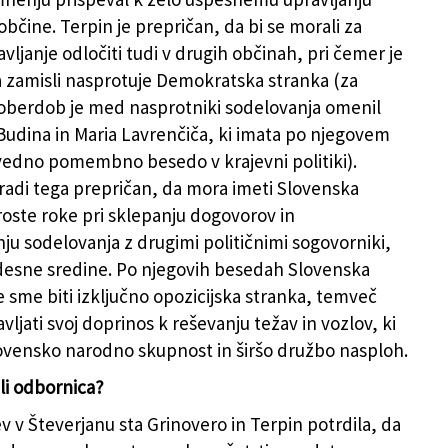
bčine. Terpin je prepričan, da bi se morali za
ljanje odločiti tudi v drugih občinah, pri čemer je
a zamisli nasprotuje Demokratska stranka (za
oberdob je med nasprotniki sodelovanja omenil
 Budina in Maria Lavrenčiča, ki imata po njegovem
edno pomembno besedo v krajevni politiki).
aradi tega prepričan, da mora imeti Slovenska
oste roke pri sklepanju dogovorov in
nju sodelovanja z drugimi političnimi sogovorniki,
t desne sredine. Po njegovih besedah Slovenska
 sme biti izključno opozicijska stranka, temveč
ljati svoj doprinos k reševanju težav in vozlov, ki
ovensko narodno skupnost in širšo družbo nasploh.
li odbornica?
v v Števerjanu sta Grinovero in Terpin potrdila, da