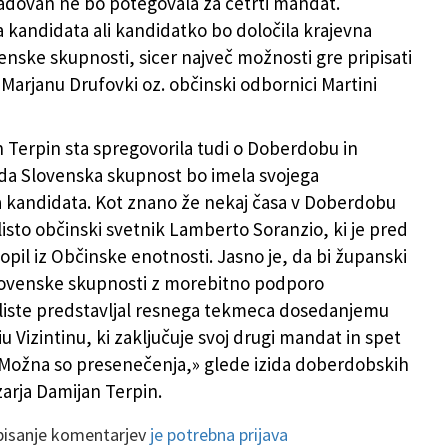
adovan ne bo potegovala za četrti mandat.
kandidata ali kandidatko bo določila krajevna
venske skupnosti, sicer največ možnosti gre pripisati
arjanu Drufovki oz. občinski odbornici Martini
n Terpin sta spregovorila tudi o Doberdobu in
 da Slovenska skupnost bo imela svojega
kandidata. Kot znano že nekaj časa v Doberdobu
listo občinski svetnik Lamberto Soranzio, ki je pred
opil iz Občinske enotnosti. Jasno je, da bi županski
lovenske skupnosti z morebitno podporo
liste predstavljal resnega tekmeca dosedanjemu
 Vizintinu, ki zaključuje svoj drugi mandat in spet
»Možna so presenečenja,» glede izida doberdobskih
zarja Damijan Terpin.
 pisanje komentarjev
je potrebna prijava