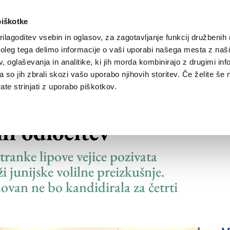
piškotke
ilagoditev vsebin in oglasov, za zagotavljanje funkcij družbenih 
leg tega delimo informacije o vaši uporabi našega mesta z našim
NOVICE
TRŽAŠKA
GORIŠKA
KULTURA
ŠPORT
ŠE
 oglaševanja in analitike, ki jih morda kombinirajo z drugimi inf
pa so jih zbrali skozi vašo uporabo njihovih storitev. Če želite še 
te strinjati z uporabo piškotkov.
v Doberdobu, v
i odločitev
tranke lipove vejice pozivata
i junijske volilne preizkušnje.
ovan ne bo kandidirala za četrti