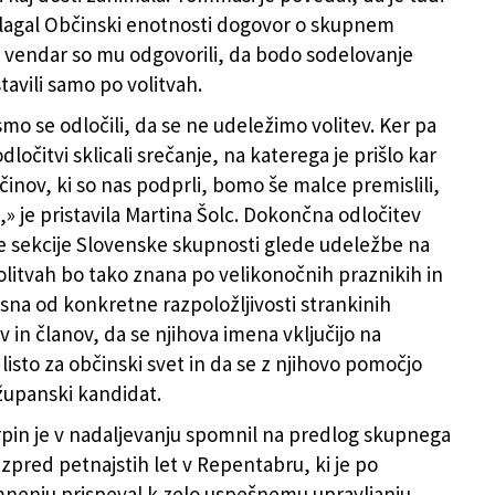
lagal Občinski enotnosti dogovor o skupnem
, vendar so mu odgovorili, da bodo sodelovanje
tavili samo po volitvah.
mo se odločili, da se ne udeležimo volitev. Ker pa
dločitvi sklicali srečanje, na katerega je prišlo kar
inov, ki so nas podprli, bomo še malce premislili,
,» je pristavila Martina Šolc. Dokončna odločitev
 sekcije Slovenske skupnosti glede udeležbe na
olitvah bo tako znana po velikonočnih praznikih in
isna od konkretne razpoložljivosti strankinih
 in članov, da se njihova imena vključijo na
listo za občinski svet in da se z njihovo pomočjo
 županski kandidat.
pin je v nadaljevanju spomnil na predlog skupnega
izpred petnajstih let v Repentabru, ki je po
nenju prispeval k zelo uspešnemu upravljanju