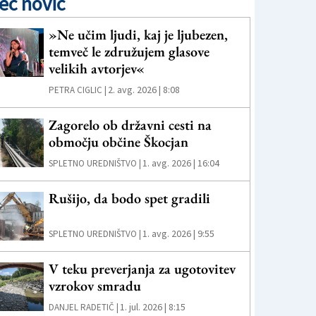
eč novic
»Ne učim ljudi, kaj je ljubezen,
temveč le združujem glasove
velikih avtorjev«
2. avg. 2026 | 8:08
PETRA CIGLIC |
Zagorelo ob državni cesti na
območju občine Škocjan
1. avg. 2026 | 16:04
SPLETNO UREDNIŠTVO |
Rušijo, da bodo spet gradili
1. avg. 2026 | 9:55
SPLETNO UREDNIŠTVO |
V teku preverjanja za ugotovitev
vzrokov smradu
1. jul. 2026 | 8:15
DANJEL RADETIČ |