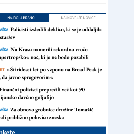
NAJBOLJ BRANO
NAJNOVEJŠE NOVICE
Policisti izsledili deklico, ki se je oddaljila
AŠKA
staršev
Na Krasu namerili rekordno vročo
AŠKA
pertropsko« noč, ki je ne bodo pozabili
»Štirideset let po vzponu na Broad Peak je
ORT
s, da javno spregovorim«
Finančni policisti preprečili več kot 90-
ijonsko davčno goljufijo
Za obnovo grobnice družine Tomažič
AŠKA
ali približno polovico zneska
nkete