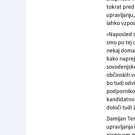
tokrat pred
upravljanju
lahko vzpos
»Naposled s
smo po tej o
nekaj domač
kako naprej
sovodenjske
občinskih v
bo tudi odv
podpornikov
kandidatno 
določi tudi
Damijan Ter
upravljanja 
njegovem m