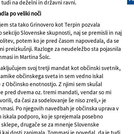
 tudi na deželni in državni ravni.
dla po veliki noči
em sta tako Grinovero kot Terpin pozvala
 sekcijo Slovenske skupnosti, naj se premisli in naj
volitev, potem ko je pred časom napovedala, da se
lni preizkušnji. Razloge za neudeležbo sta pojasnila
mmasi in Martina Šolc.
zaključujem svoj tretji mandat kot občinski svetnik,
mike občinskega sveta in sem vedno iskal
 z Občinsko enotnostjo. Z njimi sem skušal
že pred dvema oz. tremi mandati, vendar so mi
orili, da časi za sodelovanje še niso zreli,» je
mmasi. Po njegovih navedbah je občinska uprava v
ih iskala podporo, ko je sprejemala posebno
klepe, drugače se za mnenje Slovenske
 kaj dosti zanimala. Tommasi je povedal, da je tudi