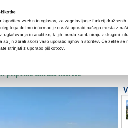
piškotke
ilagoditev vsebin in oglasov, za zagotavljanje funkcij družbenih 
leg tega delimo informacije o vaši uporabi našega mesta z našim
NOVICE
TRŽAŠKA
GORIŠKA
KULTURA
ŠPORT
ŠE
 oglaševanja in analitike, ki jih morda kombinirajo z drugimi inf
pa so jih zbrali skozi vašo uporabo njihovih storitev. Če želite še 
te strinjati z uporabo piškotkov.
i cesti št. 55
ah pripetila smrtna nesreča
V