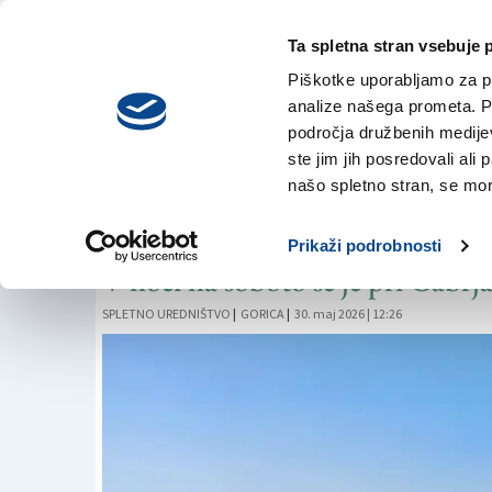
Ta spletna stran vsebuje 
VREME
sobota,
DANES
Piškotke uporabljamo za pr
8. avgusta 2026
analize našega prometa. Po
področja družbenih medijev,
ste jim jih posredovali ali 
ČRNA KRONIKA
našo spletno stran, se mora
Tragedija na državn
Prikaži podrobnosti
V noči na soboto se je pri Gabrj
SPLETNO UREDNIŠTVO
|
GORICA
|
30. maj 2026 | 12:26