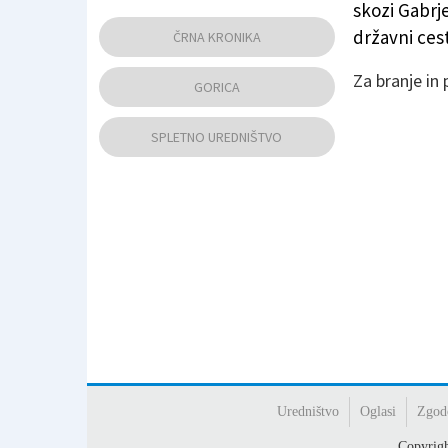
skozi Gabrje
Državna cesta ob goriškem letališču (ARHIV)
državni cest
ČRNA KRONIKA
Za branje in
GORICA
SPLETNO UREDNIŠTVO
Uredništvo
Oglasi
Zgod
Copyrig