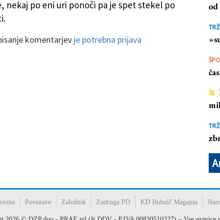
, nekaj po eni uri ponoči pa je spet stekel po
od 
i.
TRŽ
»su
 pisanje komentarjev
je potrebna prijava
ŠP
ča
ŠE
mil
TRŽ
zbr
A
ovina
Povezave
Založnik
Zadruga PD
KD Bubnič Magajna
Nar
ht
2026
© DZP doo - PRAE srl (št.DDV - P.IVA 00830510327) – Vse pravice p