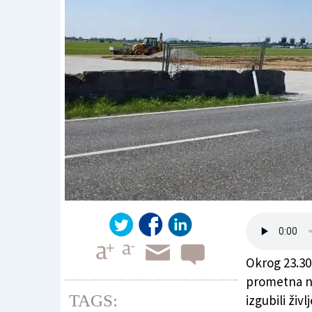
Okrog 23.30
prometna ne
TAGS:
izgubili živ