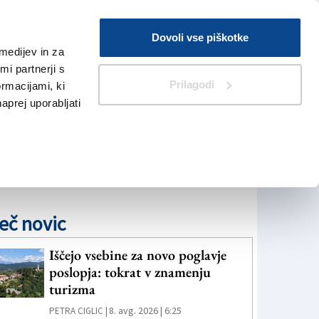
Prijava
Dovoli vse piškotke
medijev in za
Iskanje
V Kioskih
i partnerji s
Prilagodi
ormacijami, ki
naprej uporabljati
eč novic
Iščejo vsebine za novo poglavje
poslopja: tokrat v znamenju
turizma
8. avg. 2026 | 6:25
PETRA CIGLIC |