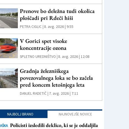
Prenove bo deležna tudi okolica
ploščadi pri Rdeči hiši
8. avg. 2026 | 9:55
PETRA CIGLIC |
V Gorici spet visoke
koncentracije ozona
8. avg. 2026 | 12:08
SPLETNO UREDNIŠTVO |
Gradnja železniškega
povezovalnega loka se bo začela
pred koncem letošnjega leta
7. avg. 2026 | 7:11
DANJEL RADETIČ |
NAJBOLJ BRANO
NAJNOVEJŠE NOVICE
Policisti izsledili deklico, ki se je oddaljila
AŠKA