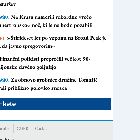
staršev
Na Krasu namerili rekordno vročo
AŠKA
pertropsko« noč, ki je ne bodo pozabili
»Štirideset let po vzponu na Broad Peak je
ORT
s, da javno spregovorim«
Finančni policisti preprečili več kot 90-
ijonsko davčno goljufijo
Za obnovo grobnice družine Tomažič
AŠKA
ali približno polovico zneska
nkete
očnine
GDPR
Cookie
ridržane