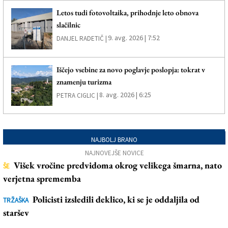
Letos tudi fotovoltaika, prihodnje leto obnova
slačilnic
9. avg. 2026 | 7:52
DANJEL RADETIČ |
Iščejo vsebine za novo poglavje poslopja: tokrat v
znamenju turizma
8. avg. 2026 | 6:25
PETRA CIGLIC |
NAJBOLJ BRANO
NAJNOVEJŠE NOVICE
Višek vročine predvidoma okrog velikega šmarna, nato
ŠE
verjetna sprememba
Policisti izsledili deklico, ki se je oddaljila od
TRŽAŠKA
staršev