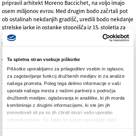
pripravil arhitekt Moreno Baccichet, na voljo imajo
osem milijonov evrov. Med drugim bodo začrtali pot
ob ostalinah nekdanjih gradišč, uredili bodo nekdanje
strelske jarke in ostanke stopnišča iz 15. stoletja za
Tržičem. Prenovili bodo nekdanjo vojašnico pri
Sabličih, ki je bila zgrajena med hladno vojno, ter
razne spomenike in ostaline iz časa prve svetovne
Ta spletna stran vsebuje piškotke
vojne v Štivanu, na koti 85 pri Tržiču, v Selcah in pri
madžarski kapelici pri Vižintinih.
Piškotke uporabljamo za prilagoditev vsebin in oglasov,
za zagotavljanje funkcij družbenih medijev in za analize
Za branje in pisanje komentarjev
je potrebna prijava
našega prometa. Poleg tega delimo informacije o vaši
uporabi našega mesta z našimi partnerji s področja
družbenih medijev, oglaševanja in analitike, ki jih morda
kombinirajo z drugimi informacijami, ki ste jim jih
posredovali ali pa so jih zbrali skozi vašo uporabo
njihovih storitev. Če želite še naprej uporabljati našo
spletno stran, se morate strinjati z uporabo piškotkov.
TAGS: