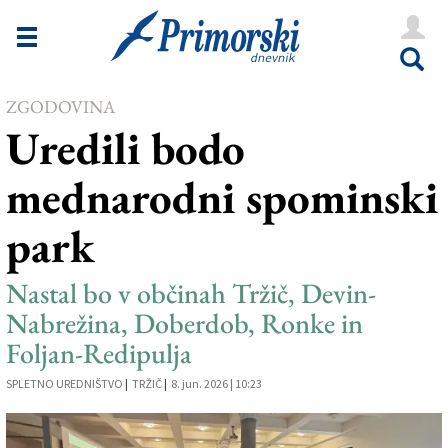
Novice
Tržaška
ZGODOVINA
Goriška
Uredili bodo
Kultura
mednarodni spominski
Šport
park
Še
Vreme
Nastal bo v občinah Tržič, Devin-
Nabrežina, Doberdob, Ronke in
V Kioskih
Foljan-Redipulja
SPLETNO UREDNIŠTVO
|
TRŽIČ
|
8. jun. 2026 | 10:23
Uredništvo
Oglasi