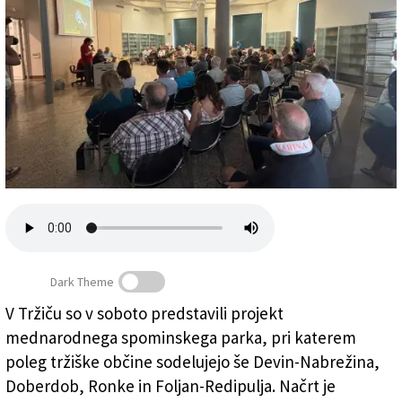
Založnik
Zadruga PD
Naročnine
Dark Theme
V Tržiču so v soboto predstavili projekt
mednarodnega spominskega parka, pri katerem
Predstavitev projekta v Tržiču (FOTO O.T.)
poleg tržiške občine sodelujejo še Devin-Nabrežina,
Doberdob, Ronke in Foljan-Redipulja. Načrt je