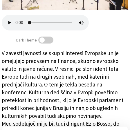
Založnik
Zadruga PD
Naročnine
Dark Theme
V zavesti javnosti se skupni interesi Evropske unije
omejujejo predvsem na finance, skupno evropsko
»Evropa je kot orkester«
valuto in javne račune. V resnici pa sloni identiteta
Evrope tudi na drugih vsebinah, med katerimi
prednjači kultura. O tem je tekla beseda na
konferenci Kulturna dediščina v Evropi: povežimo
preteklost in prihodnost, ki jo je Evropski parlament
priredil konec junija v Bruslju in nanjo ob uglednih
kulturnikih povabil tudi skupino novinarjev.
Med sodelujočimi je bil tudi dirigent Ezio Bosso, do