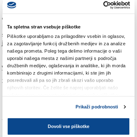
nedavnega umetniški vodja tržaške opere, ki je
postregel s posrečeno primerjavo: »Evropa je
orkester. Ne smemo pa pozabiti, da ni velik glasbenik,
kdor igra glasneje, temveč tisti, ki boljše posluša
Ta spletna stran vsebuje piškotke
soseda. In danes sedimo v skupnem parlamentu, kjer
Piškotke uporabljamo za prilagoditev vsebin in oglasov,
je naša naloga ta, da se kot najboljši orkestraši
za zagotavljanje funkcij družbenih medijev in za analize
poslušamo.«
našega prometa. Poleg tega delimo informacije o vaši
uporabi našega mesta z našimi partnerji s področja
družbenih medijev, oglaševanja in analitike, ki jih morda
Več v jutrišnjem (sredinem) Primorskem dnevniku.
kombinirajo z drugimi informacijami, ki ste jim jih
Za branje in pisanje komentarjev
je potrebna prijava
posredovali ali pa so jih zbrali skozi vašo uporabo
njihovih storitev. Če želite še naprej uporabljati našo
spletno stran, se morate strinjati z uporabo piškotkov.
Prikaži podrobnosti
Dovoli vse piškotke
Več novic