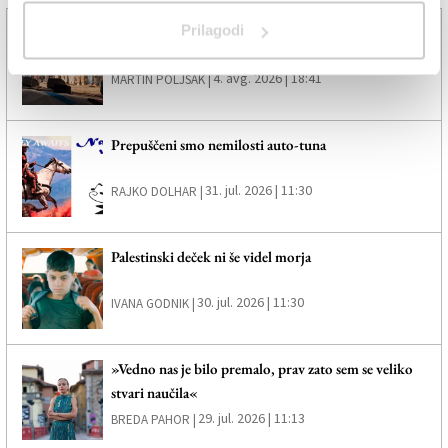
Prilagodi
Brezmejni ritmi navdušili tržaško publiko
4. avg. 2026 | 18:41
MARTIN POLJSAK |
Prepuščeni smo nemilosti auto-tuna
31. jul. 2026 | 11:30
RAJKO DOLHAR |
Palestinski deček ni še videl morja
30. jul. 2026 | 11:30
IVANA GODNIK |
»Vedno nas je bilo premalo, prav zato sem se veliko
stvari naučila«
29. jul. 2026 | 11:13
BREDA PAHOR |