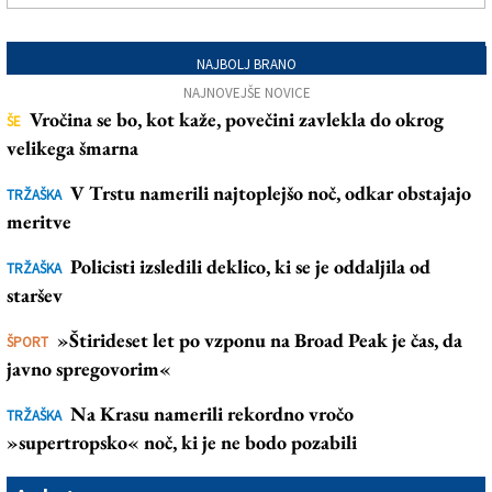
NAJBOLJ BRANO
NAJNOVEJŠE NOVICE
Vročina se bo, kot kaže, povečini zavlekla do okrog
ŠE
velikega šmarna
V Trstu namerili najtoplejšo noč, odkar obstajajo
TRŽAŠKA
meritve
Policisti izsledili deklico, ki se je oddaljila od
TRŽAŠKA
staršev
»Štirideset let po vzponu na Broad Peak je čas, da
ŠPORT
javno spregovorim«
Na Krasu namerili rekordno vročo
TRŽAŠKA
»supertropsko« noč, ki je ne bodo pozabili