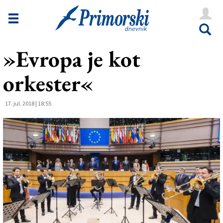
Novice
Tržaška
»Evropa je kot
Goriška
orkester«
Kultura
Šport
17. jul. 2018 | 18:55
Še
Vreme
V Kioskih
Uredništvo
Oglasi