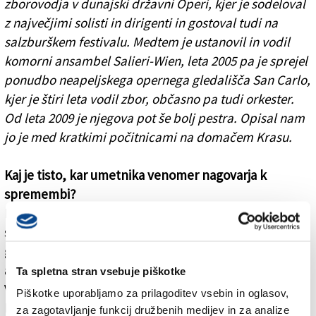
zborovodja v dunajski državni Operi, kjer je sodeloval
z največjimi solisti in dirigenti in gostoval tudi na
salzburškem festivalu. Medtem je ustanovil in vodil
komorni ansambel Salieri-Wien, leta 2005 pa je sprejel
ponudbo neapeljskega opernega gledališča San Carlo,
kjer je štiri leta vodil zbor, občasno pa tudi orkester.
Od leta 2009 je njegova pot še bolj pestra. Opisal nam
jo je med kratkimi počitnicami na domačem Krasu.
Kaj je tisto, kar umetnika venomer nagovarja k
spremembi?
Razlogi so zelo različni: delovni pogoji, ki se
spreminjajo in niso več idealni, kajti v vsakem
gledališču je pravo počutje odvisno od neke vrste
alkimije, ki se lahko ob najmanjši variaciji pokvari.
Ta spletna stran vsebuje piškotke
Včasih postane delovna obremenitev prehuda, včasih
Piškotke uporabljamo za prilagoditev vsebin in oglasov,
lahko tudi rahlo nesoglasje privede do neudobja ... Po
za zagotavljanje funkcij družbenih medijev in za analize