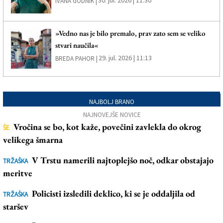
IVANA GODNIK |
»Vedno nas je bilo premalo, prav zato sem se veliko
stvari naučila«
29. jul. 2026 | 11:13
BREDA PAHOR |
NAJBOLJ BRANO
NAJNOVEJŠE NOVICE
Vročina se bo, kot kaže, povečini zavlekla do okrog
ŠE
velikega šmarna
V Trstu namerili najtoplejšo noč, odkar obstajajo
TRŽAŠKA
meritve
Policisti izsledili deklico, ki se je oddaljila od
TRŽAŠKA
staršev