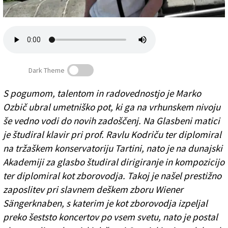
Založnik
Zadruga PD
Naročnine
Dark Theme
S pogumom, talentom in radovednostjo je Marko
Ozbič ubral umetniško pot, ki ga na vrhunskem nivoju
»Lepo je, če te ponovno vabijo«
še vedno vodi do novih zadoščenj. Na Glasbeni matici
je študiral klavir pri prof. Ravlu Kodriču ter diplomiral
na tržaškem konservatoriju Tartini, nato je na dunajski
Akademiji za glasbo študiral dirigiranje in kompozicijo
ter diplomiral kot zborovodja. Takoj je našel prestižno
zaposlitev pri slavnem deškem zboru Wiener
Sängerknaben, s katerim je kot zborovodja izpeljal
preko šeststo koncertov po vsem svetu, nato je postal