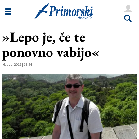
Novice
Tržaška
»Lepo je, če te
Goriška
ponovno vabijo«
Kultura
Šport
6. avg. 2018 | 16:54
Še
Vreme
V Kioskih
Uredništvo
Oglasi