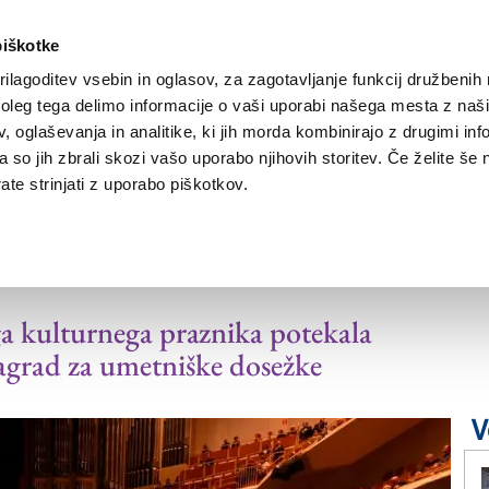
piškotke
ilagoditev vsebin in oglasov, za zagotavljanje funkcij družbenih 
leg tega delimo informacije o vaši uporabi našega mesta z našim
NOVICE
TRŽAŠKA
GORIŠKA
KULTURA
ŠPORT
ŠE
 oglaševanja in analitike, ki jih morda kombinirajo z drugimi inf
pa so jih zbrali skozi vašo uporabo njihovih storitev. Če želite še 
te strinjati z uporabo piškotkov.
elj javne sfere in
a kulturnega praznika potekala
 nagrad za umetniške dosežke
V