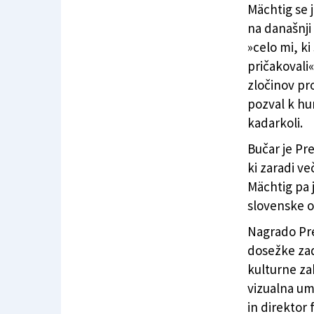
Mächtig se 
na današnji 
»celo mi, k
pričakovali«
zločinov pro
pozval k hu
kadarkoli.
Bučar je Pr
ki zaradi v
Mächtig pa 
slovenske o
Nagrado Pr
dosežke zad
kulturne zak
vizualna um
in direktor 