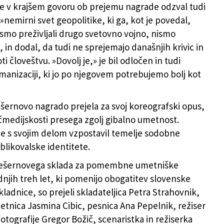
je v krajšem govoru ob prejemu nagrade odzval tudi
»nemirni svet geopolitike, ki ga, kot je povedal,
i smo preživljali drugo svetovno vojno, nismo
, in dodal, da tudi ne sprejemajo današnjih krivic in
ti človeštvu. »Dovolj je,» je bil odločen in tudi
manizaciji, ki jo po njegovem potrebujemo bolj kot
ešernovo nagrado prejela za svoj koreografski opus,
ečmedijskosti presega zgolj gibalno umetnost.
je s svojim delom vzpostavil temelje sodobne
blikovalske identitete.
ešernovega sklada za pomembne umetniške
njih treh let, ki pomenijo obogatitev slovenske
ladnice, so prejeli skladateljica Petra Strahovnik,
etnica Jasmina Cibic, pesnica Ana Pepelnik, režiser
fotografije Gregor Božič, scenaristka in režiserka