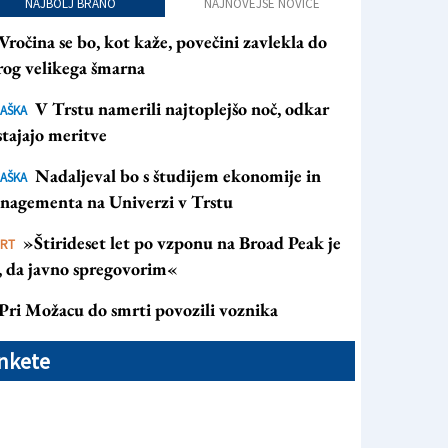
NAJBOLJ BRANO
NAJNOVEJŠE NOVICE
Vročina se bo, kot kaže, povečini zavlekla do
rog velikega šmarna
V Trstu namerili najtoplejšo noč, odkar
AŠKA
tajajo meritve
Nadaljeval bo s študijem ekonomije in
AŠKA
nagementa na Univerzi v Trstu
»Štirideset let po vzponu na Broad Peak je
ORT
s, da javno spregovorim«
Pri Možacu do smrti povozili voznika
nkete