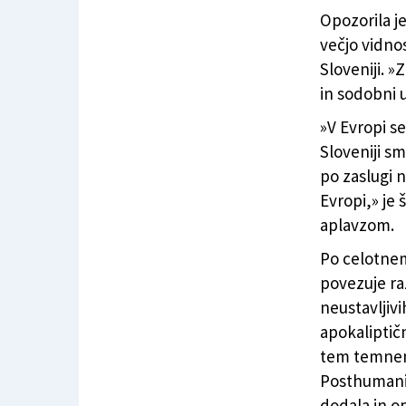
Opozorila je
večjo vidno
Sloveniji. »Z
in sodobni u
»V Evropi se
Sloveniji sm
po zaslugi n
Evropi,» je 
aplavzom.
Po celotnem
povezuje ra
neustavljiv
apokaliptič
tem temnem
Posthumaniz
dodala in o