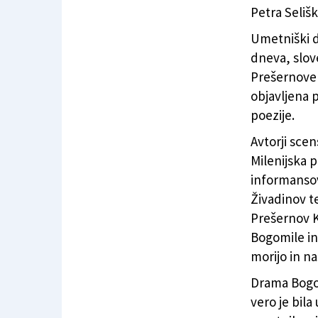
Petra Selišk
Umetniški 
dneva, slov
Prešernove e
objavljena p
poezije.
Avtorji sce
Milenijska p
informansov
Živadinov t
Prešernov Kr
Bogomile in
morijo in n
Drama Bogom
vero je bil