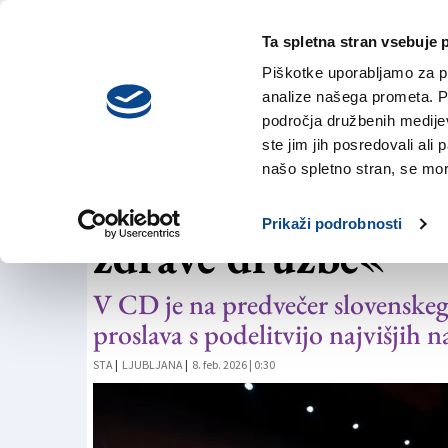
Ta spletna stran vsebuje 
VREME
torek,
DANES
Piškotke uporabljamo za pr
4. avgusta 2026
analize našega prometa. Po
področja družbenih medijev,
ste jim jih posredovali ali 
DAN SLOVENSKE KULTURE
našo spletno stran, se mora
»Civilna družba tem
Prikaži podrobnosti
zdrave družbe«
V CD je na predvečer slovenskeg
proslava s podelitvijo najvišjih
STA
|
LJUBLJANA
|
8. feb. 2026 | 0:30