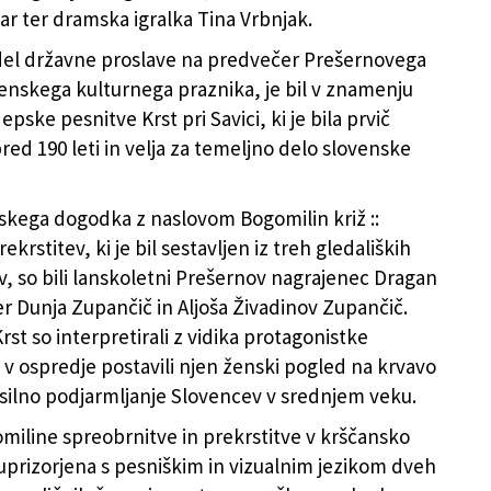
ar ter dramska igralka Tina Vrbnjak.
del državne proslave na predvečer Prešernovega
enskega kulturnega praznika, je bil v znamenju
pske pesnitve Krst pri Savici, ki je bila prvič
red 190 leti in velja za temeljno delo slovenske
nskega dogodka z naslovom Bogomilin križ ::
rekrstitev, ki je bil sestavljen iz treh gledaliških
, so bili lanskoletni Prešernov nagrajenec Dragan
er Dunja Zupančič in Aljoša Živadinov Zupančič.
st so interpretirali z vidika protagonistke
 v ospredje postavili njen ženski pogled na krvavo
asilno podjarmljanje Slovencev v srednjem veku.
iline spreobrnitve in prekrstitve v krščansko
a uprizorjena s pesniškim in vizualnim jezikom dveh