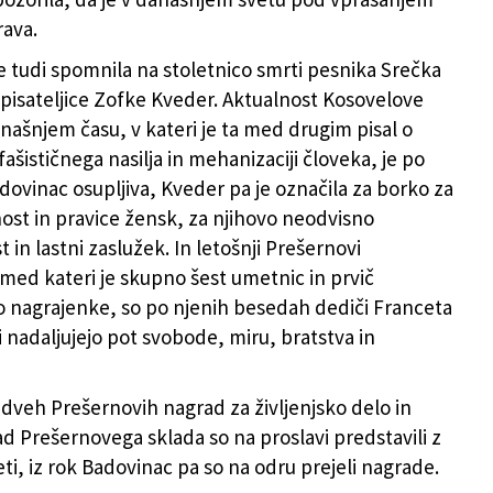
rava.
e tudi spomnila na stoletnico smrti pesnika Srečka
 pisateljice Zofke Kveder. Aktualnost Kosovelove
anašnjem času, v kateri je ta med drugim pisal o
fašističnega nasilja in mehanizaciji človeka, je po
ovinac osupljiva, Kveder pa je označila za borko za
st in pravice žensk, za njihovo neodvisno
t in lastni zaslužek. In letošnji Prešernovi
 med kateri je skupno šest umetnic in prvič
o nagrajenke, so po njenih besedah dediči Franceta
i nadaljujejo pot svobode, miru, bratstva in
dveh Prešernovih nagrad za življenjsko delo in
ad Prešernovega sklada so na proslavi predstavili z
ti, iz rok Badovinac pa so na odru prejeli nagrade.