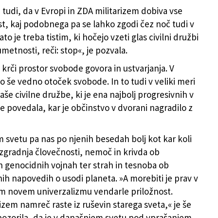
 tudi, da v Evropi in ZDA militarizem dobiva vse
st, kaj podobnega pa se lahko zgodi čez noč tudi v
ato je treba tistim, ki hočejo vzeti glas civilni družbi
metnosti, reči: stop«, je pozvala.
 krči prostor svobode govora in ustvarjanja. V
o še vedno otoček svobode. In to tudi v veliki meri
aše civilne družbe, ki je ena najbolj progresivnih v
še povedala, kar je občinstvo v dvorani nagradilo z
 svetu pa nas po njenih besedah bolj kot kar koli
zgradnja človečnosti, nemoč in krivda ob
ih genocidnih vojnah ter strah in tesnoba ob
nih napovedih o usodi planeta. »A morebiti je prav v
 novem univerzalizmu vendarle priložnost.
em namreč raste iz ruševin starega sveta,« je še
pozorila, da je v današnjem svetu pod vprašanjem