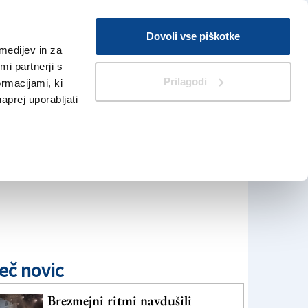
Prijava
Dovoli vse piškotke
medijev in za
Iskanje
V Kioskih
i partnerji s
Prilagodi
ormacijami, ki
naprej uporabljati
eč novic
Brezmejni ritmi navdušili