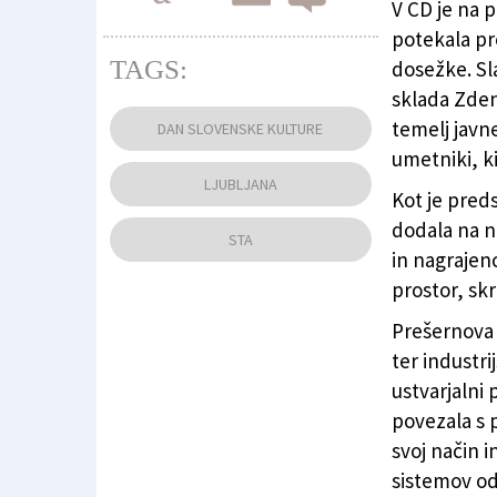
V CD je na 
potekala pr
TAGS:
dosežke. S
sklada Zden
Državna proslava na predvečer slovenskega 
temelj javne
DAN SLOVENSKE KULTURE
umetniki, k
LJUBLJANA
Kot je pred
dodala na n
STA
in nagrajen
prostor, skr
Prešernova 
ter industri
ustvarjalni 
povezala s 
svoj način i
sistemov od