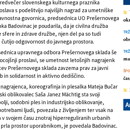
predvečer slovenskega kulturnega praznika
oslava s podelitvijo najvišjih nagrad za umetniške
ŠE
lavnostna govornica, predsednica UO Prešernovega
ok
ka Badovinac je poudarila, da je civilna družba
kulturnega praznika v Cankarjevem domu (VLADA RS)
TRŽ
 sfere in zdrave družbe, njen del pa so tudi
obs
i čutijo odgovornost do javnega prostora.
sednica upravnega odbora Prešernovega sklada še
TRŽ
ma
ocojšnji proslavi, se umetnost letošnjih nagrajenk
cev Prešernovega sklada zavzema prav za javni
ŠP
b in solidarnost in aktivno dediščino.
ča
nagrajenca, koreografinja in plesalka Mateja Bučar
ŠE
jski oblikovalec Saša Janez Mächtig sta svoji
polji, sodobni ples in industrijsko oblikovanje,
A
potrebami ljudi, povezala z življenjem ter vsak na
n v svojem času znotraj hiperreguliranih urbanih
prla prostor uporabnikom, je povedala Badovinac.