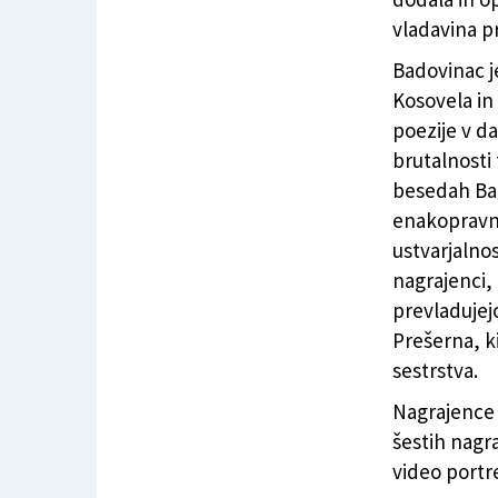
vladavina p
Badovinac j
Kosovela in
poezije v d
brutalnosti 
besedah Bad
enakopravno
ustvarjalnos
nagrajenci,
prevladujej
Prešerna, k
sestrstva.
Nagrajence 
šestih nagr
video portre