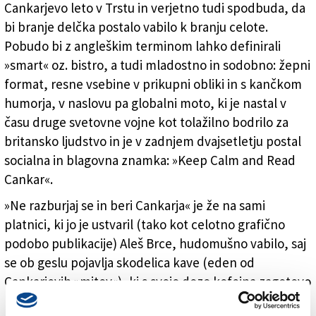
Cankarjevo leto v Trstu in verjetno tudi spodbuda, da
bi branje delčka postalo vabilo k branju celote.
Pobudo bi z angleškim terminom lahko definirali
»smart« oz. bistro, a tudi mladostno in sodobno: žepni
format, resne vsebine v prikupni obliki in s kančkom
humorja, v naslovu pa globalni moto, ki je nastal v
času druge svetovne vojne kot tolažilno bodrilo za
britansko ljudstvo in je v zadnjem dvajsetletju postal
socialna in blagovna znamka: »Keep Calm and Read
Cankar«.
»Ne razburjaj se in beri Cankarja« je že na sami
platnici, ki jo je ustvaril (tako kot celotno grafično
podobo publikacije) Aleš Brce, hudomušno vabilo, saj
se ob geslu pojavlja skodelica kave (eden od
Cankarjevih »mitov«), ki s svojo dozo kofeina zagotovo
ne deluje pomirjujoče. V stilu današnje hitre