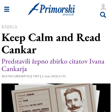
Novice
Tržaška
KNJIGA
Goriška
Keep Calm and Read
Kultura
Cankar
Šport
Še
Predstavili žepno zbirko citatov Ivana
Cankarja
Vreme
SPLETNO UREDNIŠTVO
|
TRST
|
5. mar. 2019 | 17:35
V Kioskih
Uredništvo
Oglasi