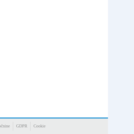
očnine
GDPR
Cookie