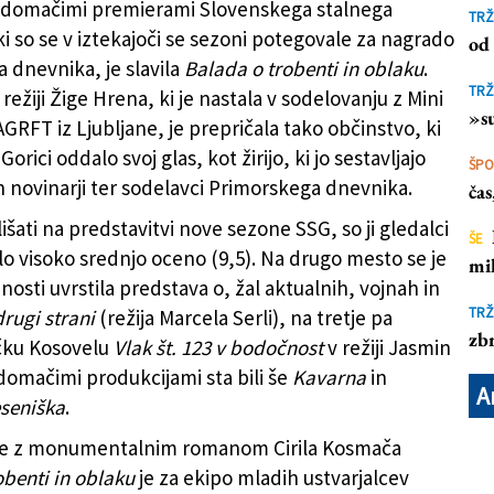
 domačimi premierami Slovenskega stalnega
TRŽ
ki so se v iztekajoči se sezoni potegovale za nagrado
od 
 dnevnika, je slavila
Balada o trobenti in oblaku
.
TRŽ
režiji Žige Hrena, ki je nastala v sodelovanju z Mini
»su
GRFT iz Ljubljane, je prepričala tako občinstvo, ki
 Gorici oddalo svoj glas, kot žirijo, ki jo sestavljajo
ŠP
n novinarji ter sodelavci Primorskega dnevnika.
ča
slišati na predstavitvi nove sezone SSG, so ji gledalci
ŠE
lo visoko srednjo oceno (9,5). Na drugo mesto se je
mil
enosti uvrstila predstava o, žal aktualnih, vojnah in
TRŽ
rugi strani
(režija Marcela Serli), na tretje pa
zbr
čku Kosovelu
Vlak št. 123 v bodočnost
v režiji Jasmin
domačimi produkcijami sta bili še
Kavarna
in
A
seniška
.
e z monumentalnim romanom Cirila Kosmača
obenti in oblaku
je za ekipo mladih ustvarjalcev