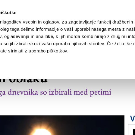
piškotke
ilagoditev vsebin in oglasov, za zagotavljanje funkcij družbenih 
leg tega delimo informacije o vaši uporabi našega mesta z našim
NOVICE
TRŽAŠKA
GORIŠKA
KULTURA
ŠPORT
ŠE
 oglaševanja in analitike, ki jih morda kombinirajo z drugimi inf
pa so jih zbrali skozi vašo uporabo njihovih storitev. Če želite še 
te strinjati z uporabo piškotkov.
ega dnevnika prejme
in oblaku
ga dnevnika so izbirali med petimi
V