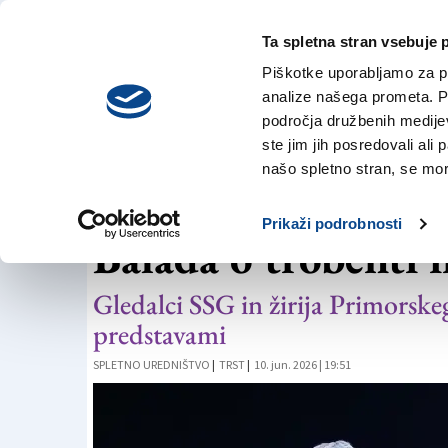
Ta spletna stran vsebuje 
VREME
sobota,
DANES
Piškotke uporabljamo za pr
8. avgusta 2026
analize našega prometa. Po
področja družbenih medijev,
ste jim jih posredovali ali 
NAGRADA PRIMORSKEGA DNEVNIKA
našo spletno stran, se mora
Nagrado Primorsk
Prikaži podrobnosti
Balada o trobenti 
Gledalci SSG in žirija Primorske
predstavami
SPLETNO UREDNIŠTVO
|
TRST
|
10. jun. 2026 | 19:51