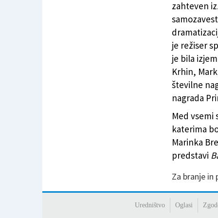
zahteven izz
samozavestn
dramatizaci
je režiser 
je bila izje
Krhin, Mark
številne nag
nagrada Pr
Med vsemi s
katerima bo
Marinka Bre
predstavi
B
Za branje in
Uredništvo
Oglasi
Zgod