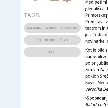
Med petimi
gledališča, 
TAGS:
Primorskega
Predstava v 
Balada o trobenti in oblaku (ARHIV)
teatrom in A
NAGRADA PRIMORSKEGA DNEVNIKA
je v Trstu in
SPLETNO UREDNIŠTVO
novinarke i
Kot je bilo 
TRST
namenili ze
po priljublj
zidovih
Na d
poklon Sre
Kovic. Med 
Veronika De
»Spopadanj
Balada o tr