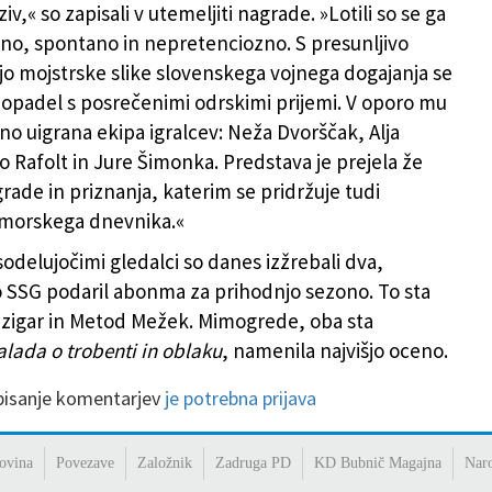
iv,« so zapisali v utemeljiti nagrade. »Lotili so se ga
o, spontano in nepretenciozno. S presunljivo
jo mojstrske slike slovenskega vojnega dogajanja se
spopadel s posrečenimi odrskimi prijemi. V oporo mu
mno uigrana ekipa igralcev: Neža Dvorščak, Alja
o Rafolt in Jure Šimonka. Predstava je prejela že
rade in priznanja, katerim se pridržuje tudi
imorskega dnevnika.«
odelujočimi gledalci so danes izžrebali dva,
 SSG podaril abonma za prihodnjo sezono. To sta
zigar in Metod Mežek. Mimogrede, oba sta
alada o trobenti in oblaku
, namenila najvišjo oceno.
 pisanje komentarjev
je potrebna prijava
ovina
Povezave
Založnik
Zadruga PD
KD Bubnič Magajna
Nar