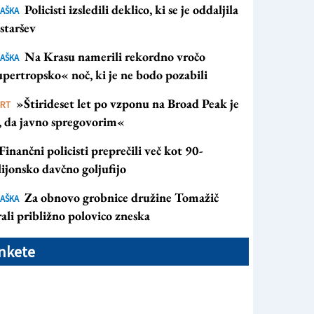
Policisti izsledili deklico, ki se je oddaljila
AŠKA
staršev
Na Krasu namerili rekordno vročo
AŠKA
pertropsko« noč, ki je ne bodo pozabili
»Štirideset let po vzponu na Broad Peak je
ORT
s, da javno spregovorim«
Finančni policisti preprečili več kot 90-
ijonsko davčno goljufijo
Za obnovo grobnice družine Tomažič
AŠKA
ali približno polovico zneska
nkete