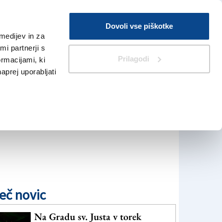
Prijava
Dovoli vse piškotke
medijev in za
Iskanje
V Kioskih
i partnerji s
Prilagodi
ormacijami, ki
naprej uporabljati
eč novic
Na Gradu sv. Justa v torek