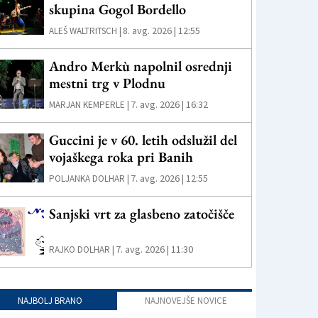
skupina Gogol Bordello
8. avg. 2026 | 12:55
ALEŠ WALTRITSCH |
Andro Merkù napolnil osrednji
mestni trg v Plodnu
7. avg. 2026 | 16:32
MARJAN KEMPERLE |
Guccini je v 60. letih odslužil del
vojaškega roka pri Banih
7. avg. 2026 | 12:55
POLJANKA DOLHAR |
Sanjski vrt za glasbeno zatočišče
7. avg. 2026 | 11:30
RAJKO DOLHAR |
NAJBOLJ BRANO
NAJNOVEJŠE NOVICE