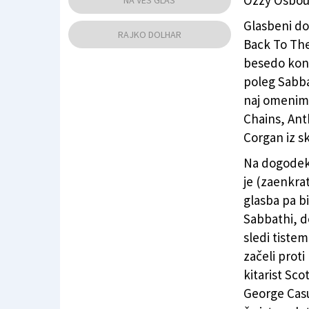
Ozzy Osbour
NA VES GLAS
Glasbeni do
RAJKO DOLHAR
Back To The
besedo kone
poleg Sabba
naj omenim l
Chains, Ant
Corgan iz s
Na dogodek 
je (zaenkra
glasba pa bi
Sabbathi, d
sledi tiste
začeli proti
kitarist Sc
George Casua