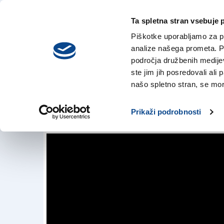
Ta spletna stran vsebuje 
VREME
sreda,
DANES
Piškotke uporabljamo za pr
5. avgusta 2026
analize našega prometa. Po
področja družbenih medijev,
ste jim jih posredovali ali 
NA VES GLAS
našo spletno stran, se mora
Rifi, ki prihajajo 
Prikaži podrobnosti
RAJKO DOLHAR
|
20. jun. 2025 | 11:30