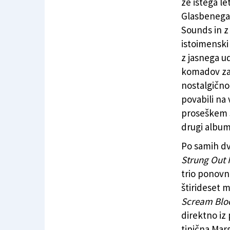
že istega le
Glasbenega 
Sounds in z
istoimensk
z jasnega u
komadov za 
nostalgično
povabili na 
proseškem S
drugi album 
Po samih dv
Strung Out I
trio ponovn
štirideset m
Scream Blo
direktno iz 
tipična Mar