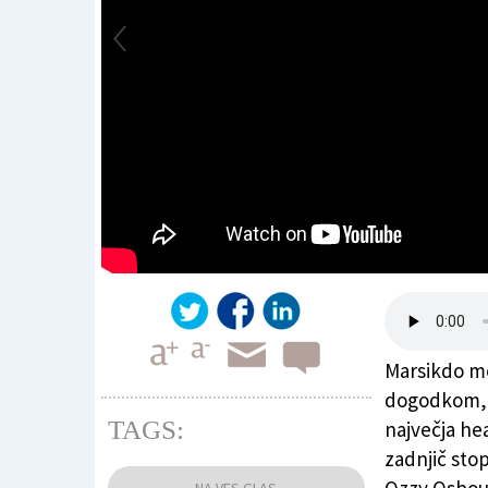
Marsikdo me
dogodkom, k
TAGS:
največja he
zadnjič stop