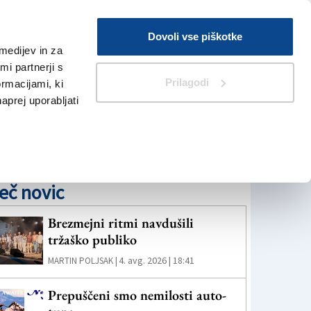
Prijava
Dovoli vse piškotke
medijev in za
Iskanje
V Kioskih
i partnerji s
Prilagodi
ormacijami, ki
naprej uporabljati
eč novic
Brezmejni ritmi navdušili
tržaško publiko
4. avg. 2026 | 18:41
MARTIN POLJSAK |
Prepuščeni smo nemilosti auto-