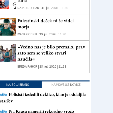
tuna
31. jul. 2026 | 11:30
RAJKO DOLHAR |
Palestinski deček ni še videl
morja
30. jul. 2026 | 11:30
IVANA GODNIK |
»Vedno nas je bilo premalo, prav
zato sem se veliko stvari
naučila«
29. jul. 2026 | 11:13
BREDA PAHOR |
NAJBOLJ BRANO
NAJNOVEJŠE NOVICE
Policisti izsledili deklico, ki se je oddaljila
AŠKA
staršev
Na Krasu namerili rekordno vročo
AŠKA