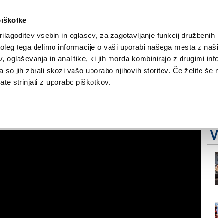
piškotke
ilagoditev vsebin in oglasov, za zagotavljanje funkcij družbenih 
leg tega delimo informacije o vaši uporabi našega mesta z našim
NOVICE
TRŽAŠKA
GORIŠKA
KULTURA
ŠPORT
ŠE
 oglaševanja in analitike, ki jih morda kombinirajo z drugimi inf
pa so jih zbrali skozi vašo uporabo njihovih storitev. Če želite še 
te strinjati z uporabo piškotkov.
naravnost iz pekla
V