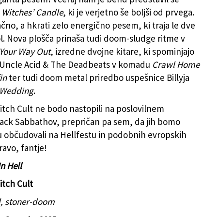
e
Witches’ Candle
, ki je verjetno še boljši od prvega.
čno, a hkrati zelo energično pesem, ki traja le dve
ol. Nova plošča prinaša tudi doom-sludge ritme v
 Your Way Out
, izredne dvojne kitare, ki spominjajo
 Uncle Acid & The Deadbeats v komadu
Crawl Home
in
ter tudi doom metal priredbo uspešnice Billyja
 Wedding
.
itch Cult ne bodo nastopili na poslovilnem
ack Sabbathov, prepričan pa sem, da jih bomo
 občudovali na Hellfestu in podobnih evropskih
Bravo, fantje!
n Hell
itch Cult
l, stoner-doom