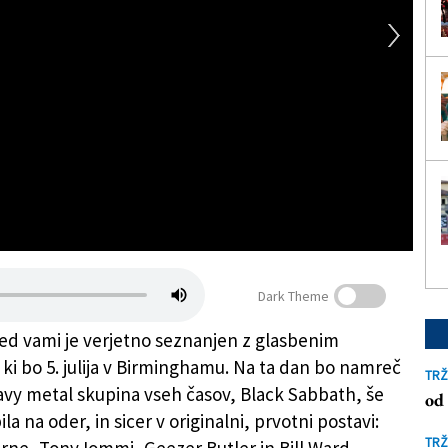
Dark Theme
d vami je verjetno seznanjen z glasbenim
i bo 5. julija v Birminghamu. Na ta dan bo namreč
TRŽ
avy metal skupina vseh časov, Black Sabbath, še
od 
ila na oder, in sicer v originalni, prvotni postavi:
TRŽ