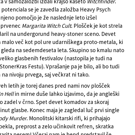
ta v samozaložbi izdali krajšo kaseto
Witchfinder
.
potenciala se je zavedla založba Heavy Psych
 njeno pomočjo je že naslednje leto izšel
i prvenec
Margarita Witch Cult
. Plošček je kot strela
daril na undergorund heavy-stoner sceno. Devet
malo več kot pol ure udarniškega proto-metala, ki
 gleda na sedemdeseta leta. Skupino so kmalu nato
veliko glasbenih festivalov (nastopila je tudi na
tonerKras Festu). Vprašanje pa je bilo, ali bo tudi
na nivoju prvega, saj večkrat ni tako.
eh letih je torej danes pred nami nov plošček
n Hell
in mirne duše lahko izjavimo, da je angleški
o zadel v črno. Spet devet komadov za skoraj
inut glasbe. Konec maja je zagledal luč prvi single
ody Murder
. Monolitski kitarski rifi, ki prihajajo
pekla, preprost a zelo učinkovit refren, skratka
garita pesem! Včeraj nam je bend predstavil še