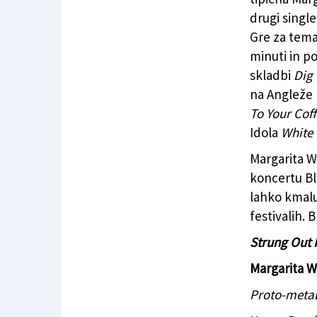
drugi singl
Gre za tema
minuti in p
skladbi
Dig
na Angleže
To Your Coff
Idola
White
Margarita W
koncertu Bl
lahko kmalu
festivalih. 
Strung Out I
Margarita W
Proto-meta