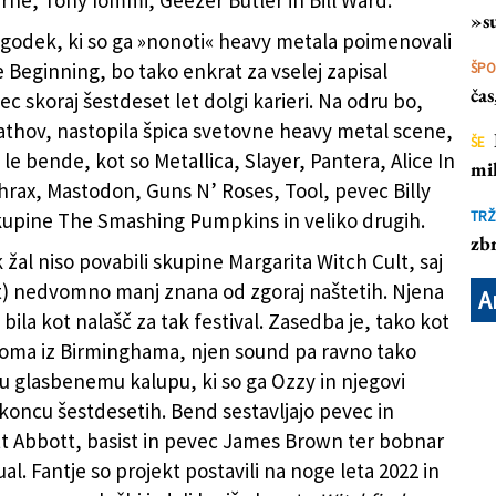
ne, Tony Iommi, Geezer Butler in Bill Ward.
»su
godek, ki so ga »nonoti« heavy metala poimenovali
 Beginning, bo tako enkrat za vselej zapisal
ŠP
ča
c skoraj šestdeset let dolgi karieri. Na odru bo,
thov, nastopila špica svetovne heavy metal scene,
ŠE
e bende, kot so Metallica, Slayer, Pantera, Alice In
mil
hrax, Mastodon, Guns N’ Roses, Tool, pevec Billy
kupine The Smashing Pumpkins in veliko drugih.
TRŽ
zbr
žal niso povabili skupine Margarita Witch Cult, saj
t) nedvomno manj znana od zgoraj naštetih. Njena
A
 bila kot nalašč za tak festival. Zasedba je, tako kot
oma iz Birminghama, njen sound pa ravno tako
mu glasbenemu kalupu, ki so ga Ozzy in njegovi
 koncu šestdesetih. Bend sestavljajo pevec in
ott Abbott, basist in pevec James Brown ter bobnar
l. Fantje so projekt postavili na noge leta 2022 in