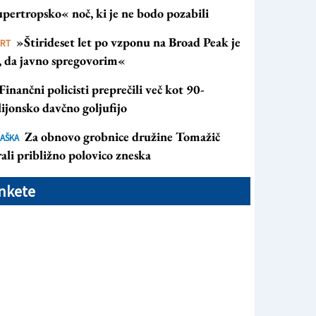
pertropsko« noč, ki je ne bodo pozabili
»Štirideset let po vzponu na Broad Peak je
ORT
s, da javno spregovorim«
Finančni policisti preprečili več kot 90-
ijonsko davčno goljufijo
Za obnovo grobnice družine Tomažič
AŠKA
ali približno polovico zneska
nkete