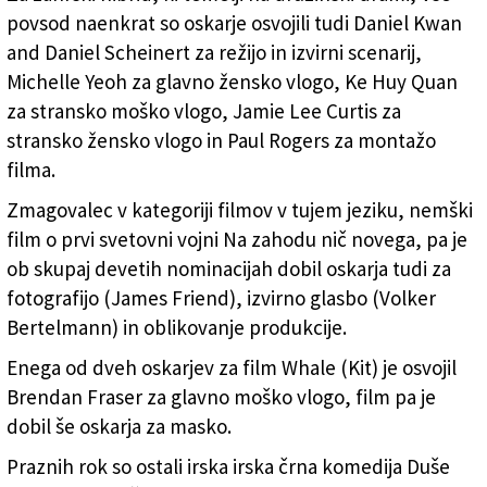
povsod naenkrat so oskarje osvojili tudi Daniel Kwan
and Daniel Scheinert za režijo in izvirni scenarij,
Michelle Yeoh za glavno žensko vlogo, Ke Huy Quan
za stransko moško vlogo, Jamie Lee Curtis za
stransko žensko vlogo in Paul Rogers za montažo
filma.
Zmagovalec v kategoriji filmov v tujem jeziku, nemški
film o prvi svetovni vojni Na zahodu nič novega, pa je
ob skupaj devetih nominacijah dobil oskarja tudi za
fotografijo (James Friend), izvirno glasbo (Volker
Bertelmann) in oblikovanje produkcije.
Enega od dveh oskarjev za film Whale (Kit) je osvojil
Brendan Fraser za glavno moško vlogo, film pa je
dobil še oskarja za masko.
Praznih rok so ostali irska irska črna komedija Duše