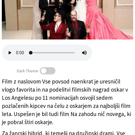
Založnik
Zadruga PD
Naročnine
Dark Theme
Film z naslovom Vse povsod naenkrat (Everything
Film z naslovom Vse povsod naenkrat je uresničil
Everywhere All at Once) je upravičil vlogo favorita
vlogo favorita in na podelitvi filmskih nagrad oskar v
(ANSA)
Los Angelesu po 11 nominacijah osvojil sedem
pozlačenih kipcev na čelu z oskarjem za najboljši film
leta. Uspešen je bil tudi film Na zahodu nič novega, ki
je pobral štiri oskarje.
Za žanrski hibrid, ki temelji na družinski drami, Vse