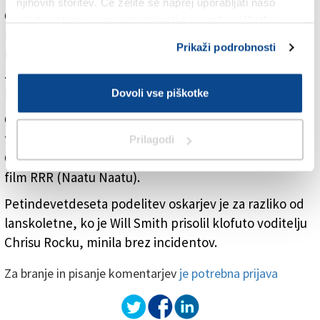
njihovih storitev. Če želite še naprej uporabljati našo
Oskarja za dokumentarni celovečerni film so dobili
spletno stran, se morate strinjati z uporabo piškotkov.
Daniel Roher, Odessa Rae, Diane Becker, Melanie
Prikaži podrobnosti
Miller in Shane Boris za film Navalni o ruskem
zaprtem opozicijskem politiku in oporečniku Alekseju
Navalnem.
Dovoli vse piškotke
Oskarja za celovečerni animirani film je po prejšnjih
treh za igrane filme prejel Guillermo del Toro za
Prilagodi
Ostržka, oskar za izvirno pesem pa je šel v Indijo za
film RRR (Naatu Naatu).
Petindevetdeseta podelitev oskarjev je za razliko od
lanskoletne, ko je Will Smith prisolil klofuto voditelju
Chrisu Rocku, minila brez incidentov.
Za branje in pisanje komentarjev
je potrebna prijava