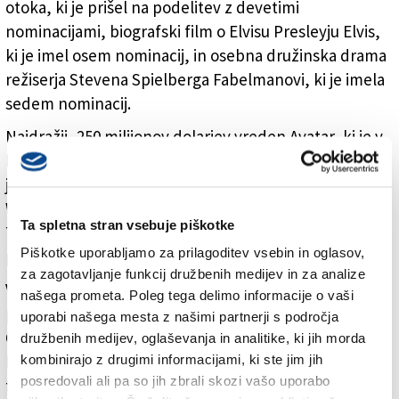
otoka, ki je prišel na podelitev z devetimi
nominacijami, biografski film o Elvisu Presleyju Elvis,
ki je imel osem nominacij, in osebna družinska drama
režiserja Stevena Spielberga Fabelmanovi, ki je imela
sedem nominacij.
Najdražji, 250 milijonov dolarjev vreden Avatar, ki je v
kinodvoranah zaslužil še skoraj tri milijarde dolarjev,
je dobil oskarja za vizualne učinke, Črni panter:
Wakanda za vedno je dobil oskarja za kostumografijo,
Ta spletna stran vsebuje piškotke
Top Gun Maverick za montažo tona, oskarja za
Piškotke uporabljamo za prilagoditev vsebin in oglasov,
priredbo scenarija pa je osvojil film Woman talking.
za zagotavljanje funkcij družbenih medijev in za analize
Voditelj podelitve Jimmy Kimmel se je uvodoma
našega prometa. Poleg tega delimo informacije o vaši
pošalil na račun režiserja filma Avatar Jamesa
uporabi našega mesta z našimi partnerji s področja
Camerona, da ga ni bilo na podelitev iz užaljenosti,
družbenih medijev, oglaševanja in analitike, ki jih morda
ker ni bil nominiran. Podobno je ošvrknil tudi zvezdo
kombinirajo z drugimi informacijami, ki ste jim jih
posredovali ali pa so jih zbrali skozi vašo uporabo
filma Top Gun Toma Cruisea.