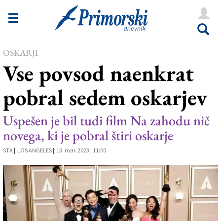
Novice
Tržaška
OSKARJI
Goriška
Vse povsod naenkrat
Kultura
pobral sedem oskarjev
Šport
Še
Uspešen je bil tudi film Na zahodu nič
novega, ki je pobral štiri oskarje
Vreme
STA
|
LOS ANGELES
|
13. mar. 2023 | 11:00
V Kioskih
Uredništvo
Oglasi