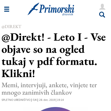
Novice
Tržaška
@DIREKT
Goriška
@Direkt! - Leto I - Vse
Kultura
objave so na ogled
Šport
tukaj v pdf formatu.
Še
Klikni!
Vreme
V Kioskih
Memi, intervjuji, ankete, vinjete ter
mnogo zanimivih člankov
Uredništvo
SPLETNO UREDNIŠTVO
|
FJK
|
28. dec. 2019 | 19:14
Oglasi