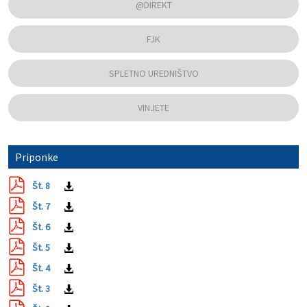
@DIREKT
FJK
SPLETNO UREDNIŠTVO
VINJETE
Priponke
Št. 8
Št. 7
Št. 6
Št. 5
Št. 4
Št. 3