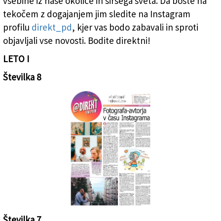
vsebine iz naše okolice in širšega sveta. Da boste na
tekočem z dogajanjem jim sledite na Instagram
profilu
direkt_pd
, kjer vas bodo zabavali in sproti
objavljali vse novosti. Bodite direktni!
LETO I
Številka 8
Št.8 - petek, 27. decembra 2019 - KLIKNI ZA OGLED PDF-ja!
Številka 7