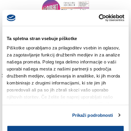
Ta spletna stran vsebuje piškotke
Piškotke uporabljamo za prilagoditev vsebin in oglasov,
za zagotavljanje funkcij družbenih medijev in za analize
našega prometa. Poleg tega delimo informacije o vaši
Št.4 - petek, 29. novembra 2019 - KLIKNI ZA OGLED PDF-ja!
uporabi našega mesta z našimi partnerji s področja
Številka 3
družbenih medijev, oglaševanja in analitike, ki jih morda
kombinirajo z drugimi informacijami, ki ste jim jih
posredovali ali pa so jih zbrali skozi vašo uporabo
njihovih storitev. Če želite še naprej uporabljati našo
spletno stran, se morate strinjati z uporabo piškotkov.
Prikaži podrobnosti