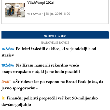
Vile&Vampi 2026
28. jul. 2026 | 8:00
VILE&VAMPI |
NAJBOLJ BRANO
NAJNOVEJŠE NOVICE
Policisti izsledili deklico, ki se je oddaljila od
TRŽAŠKA
staršev
Na Krasu namerili rekordno vročo
TRŽAŠKA
»supertropsko« noč, ki je ne bodo pozabili
»Štirideset let po vzponu na Broad Peak je čas, da
ŠPORT
javno spregovorim«
Finančni policisti preprečili več kot 90-milijonsko
ŠE
davčno goljufijo