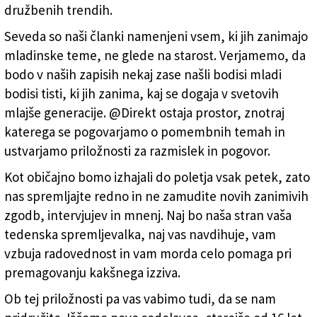
družbenih trendih.
Seveda so naši članki namenjeni vsem, ki jih zanimajo
mladinske teme, ne glede na starost. Verjamemo, da
bodo v naših zapisih nekaj zase našli bodisi mladi
bodisi tisti, ki jih zanima, kaj se dogaja v svetovih
mlajše generacije. @Direkt ostaja prostor, znotraj
katerega se pogovarjamo o pomembnih temah in
ustvarjamo priložnosti za razmislek in pogovor.
Kot običajno bomo izhajali do poletja vsak petek, zato
nas spremljajte redno in ne zamudite novih zanimivih
zgodb, intervjujev in mnenj. Naj bo naša stran vaša
tedenska spremljevalka, naj vas navdihuje, vam
vzbuja radovednost in vam morda celo pomaga pri
premagovanju kakšnega izziva.
Ob tej priložnosti pa vas vabimo tudi, da se nam