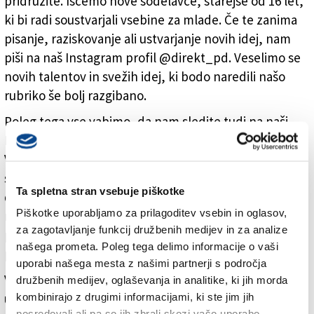
pridružite. Iščemo nove sodelavce, starejše od 16 let,
ki bi radi soustvarjali vsebine za mlade. Če te zanima
pisanje, raziskovanje ali ustvarjanje novih idej, nam
piši na naš Instagram profil @direkt_pd. Veselimo se
novih talentov in svežih idej, ki bodo naredili našo
rubriko še bolj razgibano.
Poleg tega vse vabimo, da nam sledite tudi na naši
Instagram strani, kjer redno objavljamo nove vsebine.
Vaše mnenje nam veliko pomeni, zato aktivno
sodelujte v anketah, komentirajte naše objave in
Ta spletna stran vsebuje piškotke
delite svoje ideje. Prek naše strani lahko z nami
Piškotke uporabljamo za prilagoditev vsebin in oglasov,
navežete stik in tako vplivate na vsebine, ki jih
za zagotavljanje funkcij družbenih medijev in za analize
pripravljamo. Z vašo pomočjo bo @Direkt še
našega prometa. Poleg tega delimo informacije o vaši
privlačnejši in prilagojen vašim željam.
uporabi našega mesta z našimi partnerji s področja
Veselimo se nove sezone in upamo, da boste z nami
družbenih medijev, oglaševanja in analitike, ki jih morda
uživali tudi vi. Pridružite se nam vsak petek –
kombinirajo z drugimi informacijami, ki ste jim jih
posredovali ali pa so jih zbrali skozi vašo uporabo