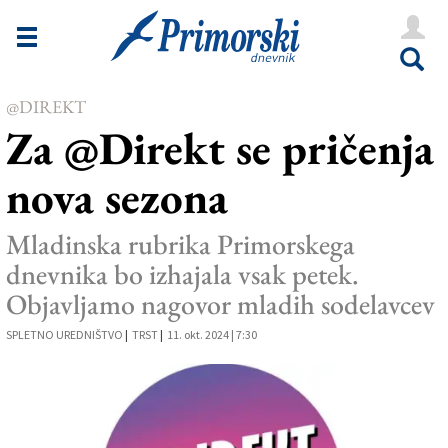
Novice
Tržaška
@DIREKT
Goriška
Za @Direkt se pričenja
Kultura
nova sezona
Šport
Še
Mladinska rubrika Primorskega
dnevnika bo izhajala vsak petek.
Vreme
Objavljamo nagovor mladih sodelavcev
V Kioskih
SPLETNO UREDNIŠTVO
|
TRST
|
11. okt. 2024 | 7:30
Uredništvo
Oglasi