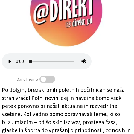
Založnik
Zadruga PD
Naročnine
Dark Theme
Po dolgih, brezskrbnih poletnih počitnicah se naša
Mladinska priloga Primorskega dnevnika bo izhajala
stran vrača! Polni novih idej in navdiha bomo vsak
vsak petek
petek ponovno prinašali aktualne in razvedrilne
vsebine. Kot vedno bomo obravnavali teme, ki so
blizu mladim – od šolskih izzivov, prostega časa,
glasbe in športa do vprašanj o prihodnosti, odnosih in