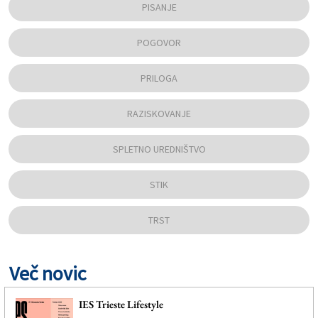
PISANJE
POGOVOR
PRILOGA
RAZISKOVANJE
SPLETNO UREDNIŠTVO
STIK
TRST
Več novic
IES Trieste Lifestyle