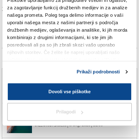
Piškotke uporabljamo za prilagoditev vsebin in oglasov,
za zagotavljanje funkcij družbenih medijev in za analize
Za branje in pisanje komentarjev
je potrebna prijava
našega prometa. Poleg tega delimo informacije o vaši
uporabi našega mesta z našimi partnerji s področja
družbenih medijev, oglaševanja in analitike, ki jih morda
kombinirajo z drugimi informacijami, ki ste jim jih
posredovali ali pa so jih zbrali skozi vašo uporabo
njihovih storitev. Če želite še naprej uporabljati našo
Več novic
spletno stran, se morate strinjati z uporabo piškotkov.
Prikaži podrobnosti
Na prehodu za pešce pri Sveti Ani avtomobil zbil
moškega
6. avg. 2026 | 12:53
Dovoli vse piškotke
SPLETNO UREDNIŠTVO |
V Miljah vse bolj narašča turizem
Prilagodi
6. avg. 2026 | 12:00
VALENTINA SANCIN |