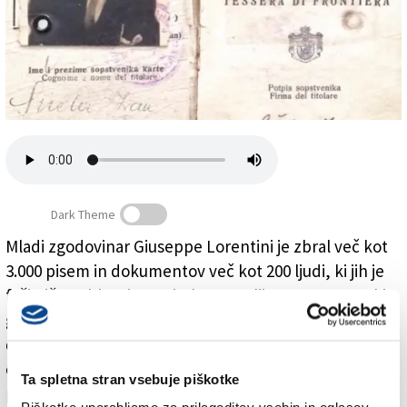
Založnik
Zadruga PD
Naročnine
Dark Theme
Mladi zgodovinar Giuseppe Lorentini je zbral več kot
Casoli – kjer se Italijani klanjajo Slovencem, Hrvatom in
3.000 pisem in dokumentov več kot 200 ljudi, ki jih je
Judom
fašistična oblast internirala v Casoliju. V pogovoru, ki
ga danes objavljamo v tiskani izdaji Primorskega
dnevnika, pravi, da si največ od vsega želi, da bi se mu
oglasil kak potomec nekdanjih internirancev. Mnoga
Ta spletna stran vsebuje piškotke
pisma namreč niso nikoli prišla do naslovnika.