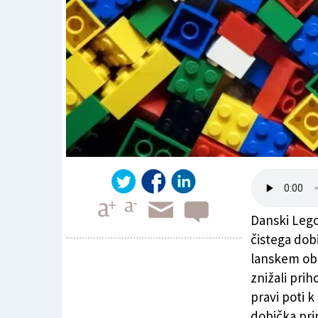
Danski Lego 
čistega dob
lanskem obd
znižali prih
Lego z manjšim dobičkom
pravi poti 
dobička pri