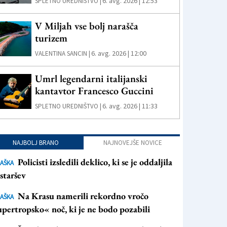
6. avg. 2026 | 12:53
SPLETNO UREDNIŠTVO |
V Miljah vse bolj narašča
turizem
6. avg. 2026 | 12:00
VALENTINA SANCIN |
Umrl legendarni italijanski
kantavtor Francesco Guccini
6. avg. 2026 | 11:33
SPLETNO UREDNIŠTVO |
NAJBOLJ BRANO
NAJNOVEJŠE NOVICE
Policisti izsledili deklico, ki se je oddaljila
AŠKA
staršev
Na Krasu namerili rekordno vročo
AŠKA
pertropsko« noč, ki je ne bodo pozabili