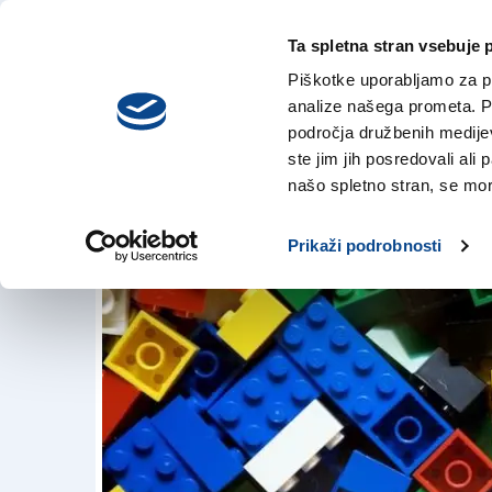
Ta spletna stran vsebuje 
VREME
četrtek,
DANES
Piškotke uporabljamo za pr
6. avgusta 2026
analize našega prometa. Po
področja družbenih medijev,
ste jim jih posredovali ali 
Lego z manjšim d
našo spletno stran, se mora
4. sep. 2018 | 14:45
Prikaži podrobnosti