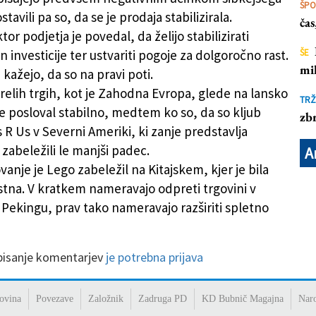
ŠP
stavili pa so, da se je prodaja stabilizirala.
ča
ktor podjetja je povedal, da želijo stabilizirati
n investicije ter ustvariti pogoje za dolgoročno rast.
ŠE
mil
 kažejo, da so na pravi poti.
zrelih trgih, kot je Zahodna Evropa, glede na lansko
TRŽ
je posloval stabilno, medtem ko so, da so kljub
zbr
 R Us v Severni Ameriki, ki zanje predstavlja
, zabeležili le manjši padec.
A
vanje je Lego zabeležil na Kitajskem, kjer je bila
tna. V kratkem nameravajo odpreti trgovini v
 Pekingu, prav tako nameravajo razširiti spletno
 pisanje komentarjev
je potrebna prijava
ovina
Povezave
Založnik
Zadruga PD
KD Bubnič Magajna
Nar