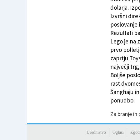
dolarja. Izpo
Izvršni dire
poslovanje i
Rezultati pa
Lego je na 
prvo pollet
zaprtju Toys
največji trg
Boljše poslo
rast dvomes
Šanghaju in
ponudbo.
Za branje in
Uredništvo
Oglasi
Zgod