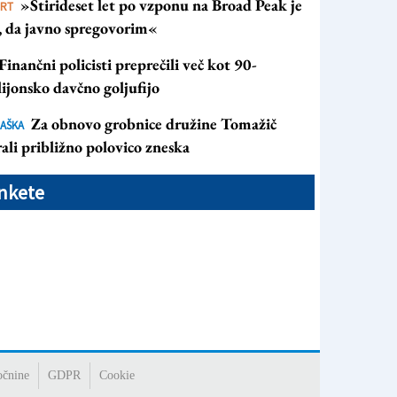
»Štirideset let po vzponu na Broad Peak je
ORT
s, da javno spregovorim«
Finančni policisti preprečili več kot 90-
ijonsko davčno goljufijo
Za obnovo grobnice družine Tomažič
AŠKA
ali približno polovico zneska
nkete
očnine
GDPR
Cookie