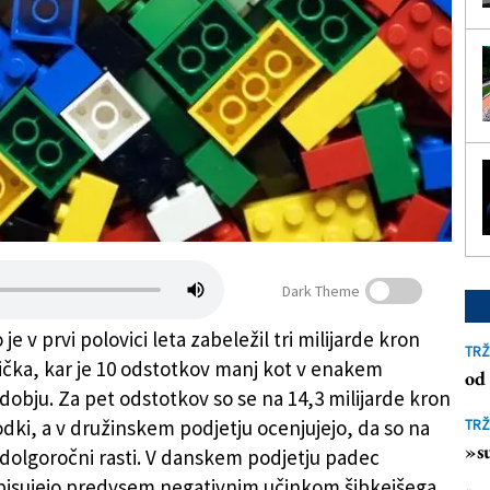
Dark Theme
je v prvi polovici leta zabeležil tri milijarde kron
TRŽ
ička, kar je 10 odstotkov manj kot v enakem
od 
obju. Za pet odstotkov so se na 14,3 milijarde kron
odki, a v družinskem podjetju ocenjujejo, da so na
TRŽ
»su
k dolgoročni rasti. V danskem podjetju padec
pisujejo predvsem negativnim učinkom šibkejšega