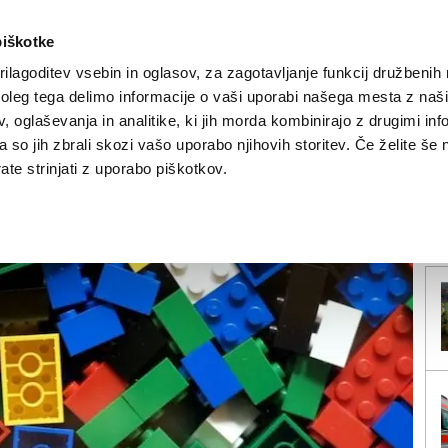
piškotke
ilagoditev vsebin in oglasov, za zagotavljanje funkcij družbenih 
leg tega delimo informacije o vaši uporabi našega mesta z našim
NOVICE
TRŽAŠKA
GORIŠKA
KULTURA
ŠPORT
ŠE
 oglaševanja in analitike, ki jih morda kombinirajo z drugimi inf
pa so jih zbrali skozi vašo uporabo njihovih storitev. Če želite še 
običkom
te strinjati z uporabo piškotkov.
V