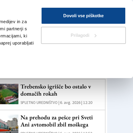
Prijava
Dovoli vse piškotke
medijev in za
Iskanje
V Kioskih
i partnerji s
Prilagodi
ormacijami, ki
naprej uporabljati
eč novic
Trebensko igrišče bo ostalo v
domačih rokah
6. avg. 2026 | 12:20
SPLETNO UREDNIŠTVO |
Na prehodu za pešce pri Sveti
Ani avtomobil zbil moškega