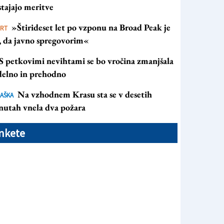
tajajo meritve
»Štirideset let po vzponu na Broad Peak je
ORT
s, da javno spregovorim«
S petkovimi nevihtami se bo vročina zmanjšala
 delno in prehodno
Na vzhodnem Krasu sta se v desetih
AŠKA
nutah vnela dva požara
nkete