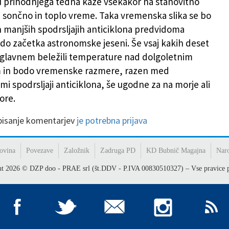
 prihodnjega tedna kaže vsekakor na stanovitno
i sončno in toplo vreme. Taka vremenska slika se bo
 manjših spodrsljajih anticiklona predvidoma
 do začetka astronomske jeseni. Še vsaj kakih deset
glavnem beležili temperature nad dolgoletnim
 in bodo vremenske razmere, razen med
mi spodrsljaji anticiklona, še ugodne za na morje ali
gore.
 pisanje komentarjev
je potrebna prijava
ovina
Povezave
Založnik
Zadruga PD
KD Bubnič Magajna
Nar
ht
2026
© DZP doo - PRAE srl (št.DDV - P.IVA 00830510327) – Vse pravice p