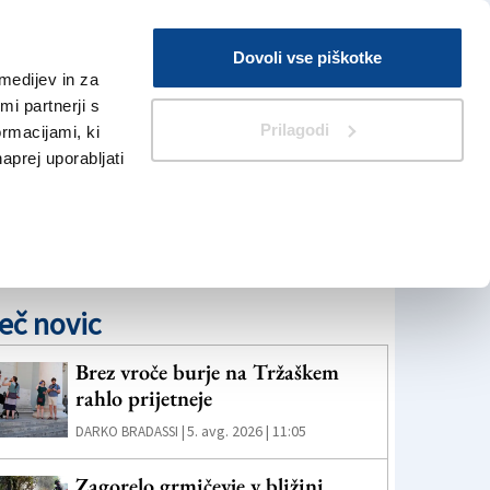
Prijava
Dovoli vse piškotke
medijev in za
Iskanje
V Kioskih
i partnerji s
Prilagodi
ormacijami, ki
naprej uporabljati
eč novic
Brez vroče burje na Tržaškem
rahlo prijetneje
5. avg. 2026 | 11:05
DARKO BRADASSI |
Zagorelo grmičevje v bližini