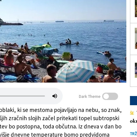
Dark Theme
oblaki, ki se mestoma pojavljajo na nebu, so znak,
ŠE
išjih zračnih slojih začel pritekati topel subtropski
ok
itev bo postopna, toda občutna. Iz dneva v dan bo
ajvišje dnevne temperature bomo predvidoma
TRŽ