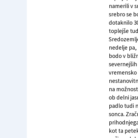
Do astronomske jeseni povečini anticiklon
namerili v s
srebro se b
dotaknilo 3
toplejše tu
Sredozemlje
nedelje pa,
bodo v bliž
severnejših
vremensko d
nestanovitn
na možnost 
ob delni ja
padlo tudi 
sonca. Zrač
prihodnjega
kot ta pete