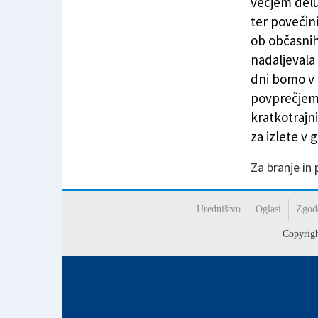
večjem delu
ter povečin
ob občasnih
nadaljevala
dni bomo v 
povprečjem
kratkotrajni
za izlete v 
Za branje in
Uredništvo
Oglasi
Zgod
Copyrig