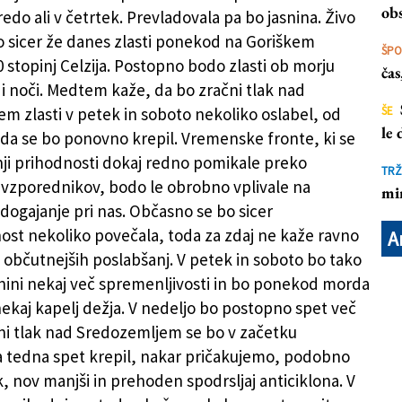
obs
redo ali v četrtek. Prevladovala pa bo jasnina. Živo
o sicer že danes zlasti ponekod na Goriškem
ŠP
0 stopinj Celzija. Postopno bodo zlasti ob morju
ča
di noči. Medtem kaže, da bo zračni tlak nad
m zlasti v petek in soboto nekoliko oslabel, od
ŠE
le
 da se bo ponovno krepil. Vremenske fronte, ki se
nji prihodnosti dokaj redno pomikale preko
TRŽ
 vzporednikov, bodo le obrobno vplivale na
mi
ogajanje pri nas. Občasno se bo sicer
ost nekoliko povečala, toda za zdaj ne kaže ravno
A
občutnejših poslabšanj. V petek in soboto bo tako
snini nekaj več spremenljivosti in bo ponekod morda
nekaj kapelj dežja. V nedeljo bo postopno spet več
ni tlak nad Sredozemljem se bo v začetku
 tedna spet krepil, nakar pričakujemo, podobno
k, nov manjši in prehoden spodrsljaj anticiklona. V