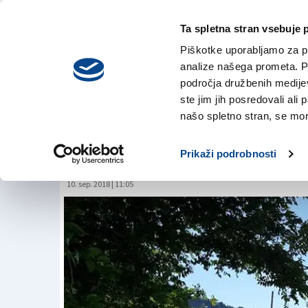
Ta spletna stran vsebuje 
VREME
sreda,
DANES
Piškotke uporabljamo za pr
5. avgusta 2026
analize našega prometa. Po
področja družbenih medijev,
ste jim jih posredovali ali 
Do astronomske jes
našo spletno stran, se mora
anticiklon
Prikaži podrobnosti
10. sep. 2018 | 11:05