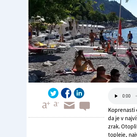
Koprenasti 
da je v najv
zrak. Otopl
topleje, n