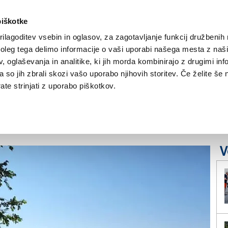
piškotke
ilagoditev vsebin in oglasov, za zagotavljanje funkcij družbenih 
leg tega delimo informacije o vaši uporabi našega mesta z našim
NOVICE
TRŽAŠKA
GORIŠKA
KULTURA
ŠPORT
ŠE
 oglaševanja in analitike, ki jih morda kombinirajo z drugimi inf
pa so jih zbrali skozi vašo uporabo njihovih storitev. Če želite še 
eni povečini
te strinjati z uporabo piškotkov.
V