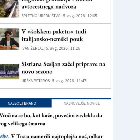
avtocestnega nadvoza
5. avg. 2026 | 12:05
SPLETNO UREDNIŠTVO |
V »šolskem paketu« tudi
italijansko-nemški pouk
5. avg. 2026 | 11:26
IVAN ŽERJAL |
Sistiana Sesljan začel priprave na
novo sezono
5. avg. 2026 | 11:47
URŠKA PETAROS |
NAJBOLJ BRANO
NAJNOVEJŠE NOVICE
Vročina se bo, kot kaže, povečini zavlekla do
rog velikega šmarna
V Trstu namerili najtoplejšo noč, odkar
AŠKA