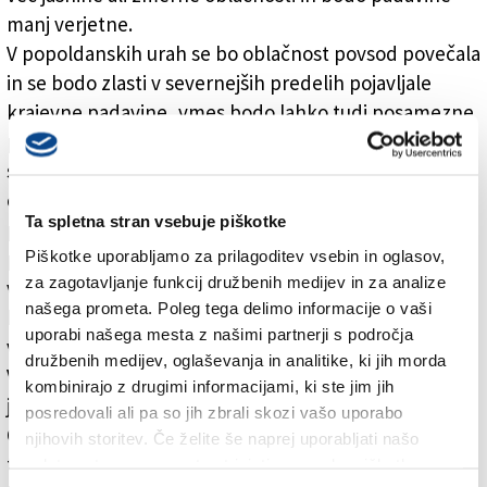
manj verjetne.
V popoldanskih urah se bo oblačnost povsod povečala
in se bodo zlasti v severnejših predelih pojavljale
krajevne padavine, vmes bodo lahko tudi posamezne
plohe ali nevihte. V južnejših predelih bo več
spremenljivosti. Jutri bo delno jasno do spremenljivo
oblačno, zlasti v popoldanskih urah lahko nastanejo
Ta spletna stran vsebuje piškotke
posamezne krajevne nevihte, kakšna posamezna
Piškotke uporabljamo za prilagoditev vsebin in oglasov,
ploha ali nevihta morda lahko tudi ob morju. Šlo pa bo
za zagotavljanje funkcij družbenih medijev in za analize
v morebitnem pritrdilem primeru, za časovno in
našega prometa. Poleg tega delimo informacije o vaši
krajevno omejene pojave. Kjer bodo nevihte, bo lahko
uporabi našega mesta z našimi partnerji s področja
vmes tudi kakšna močnejša.
družbenih medijev, oglaševanja in analitike, ki jih morda
V nedeljo se bo vreme izboljšalo in bo prevladovala
kombinirajo z drugimi informacijami, ki ste jim jih
jasnina. Ozračje se bo rahlo ohladilo.
posredovali ali pa so jih zbrali skozi vašo uporabo
Od ponedeljke bo več dni prevladovalo sončno in za
njihovih storitev. Če želite še naprej uporabljati našo
ta čas toplo vreme z le občasno popoldansko
spletno stran, se morate strinjati z uporabo piškotkov.