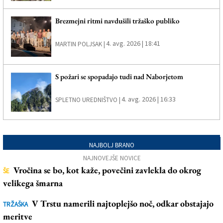
Brezmejni ritmi navdušili tržaško publiko
4. avg. 2026 | 18:41
MARTIN POLJSAK |
S požari se spopadajo tudi nad Naborjetom
4. avg. 2026 | 16:33
SPLETNO UREDNIŠTVO |
NAJBOLJ BRANO
NAJNOVEJŠE NOVICE
Vročina se bo, kot kaže, povečini zavlekla do okrog
ŠE
velikega šmarna
V Trstu namerili najtoplejšo noč, odkar obstajajo
TRŽAŠKA
meritve