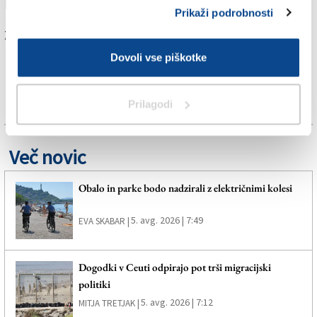
krajevno nestanovitnostjo.
Prikaži podrobnosti
Za branje in pisanje komentarjev
je potrebna prijava
Dovoli vse piškotke
Prilagodi
Več novic
Obalo in parke bodo nadzirali z električnimi kolesi
5. avg. 2026 | 7:49
EVA SKABAR |
Dogodki v Ceuti odpirajo pot trši migracijski
politiki
5. avg. 2026 | 7:12
MITJA TRETJAK |