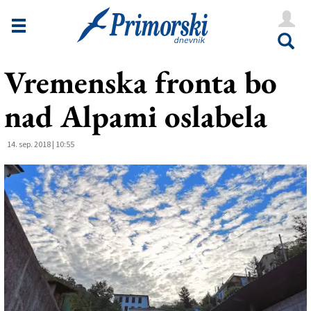
Novice
Tržaška
Vremenska fronta bo
Goriška
nad Alpami oslabela
Kultura
Šport
14. sep. 2018 | 10:55
Še
Vreme
V Kioskih
Uredništvo
Oglasi