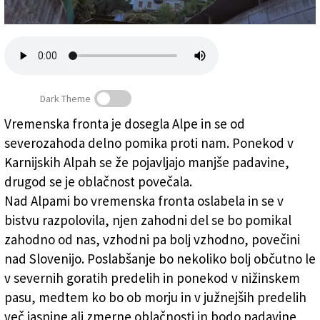
Založnik
Zadruga PD
Naročnine
Dark Theme
Vremenska fronta je dosegla Alpe in se od
severozahoda delno pomika proti nam. Ponekod v
Vremenska fronta bo nad Alpami oslabela
Karnijskih Alpah se že pojavljajo manjše padavine,
drugod se je oblačnost povečala.
Nad Alpami bo vremenska fronta oslabela in se v
bistvu razpolovila, njen zahodni del se bo pomikal
zahodno od nas, vzhodni pa bolj vzhodno, povečini
nad Slovenijo. Poslabšanje bo nekoliko bolj občutno le
v severnih goratih predelih in ponekod v nižinskem
pasu, medtem ko bo ob morju in v južnejših predelih
več jasnine ali zmerne oblačnosti in bodo padavine