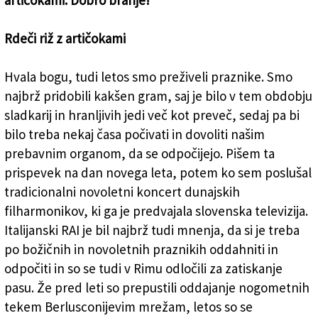
artičokami. Dobro branje!
Rdeči riž z artičokami
Hvala bogu, tudi letos smo preživeli praznike. Smo
najbrž pridobili kakšen gram, saj je bilo v tem obdobju
sladkarij in hranljivih jedi več kot preveč, sedaj pa bi
bilo treba nekaj časa počivati in dovoliti našim
prebavnim organom, da se odpočijejo. Pišem ta
prispevek na dan novega leta, potem ko sem poslušal
tradicionalni novoletni koncert dunajskih
filharmonikov, ki ga je predvajala slovenska televizija.
Italijanski RAI je bil najbrž tudi mnenja, da si je treba
po božičnih in novoletnih praznikih oddahniti in
odpočiti in so se tudi v Rimu odločili za zatiskanje
pasu. Že pred leti so prepustili oddajanje nogometnih
tekem Berlusconijevim mrežam, letos so se