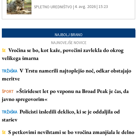
4. avg. 2026 | 15:23
SPLETNO UREDNIŠTVO |
NAJBOLJ BRANO
NAJNOVEJŠE NOVICE
Vročina se bo, kot kaže, povečini zavlekla do okrog
ŠE
velikega šmarna
V Trstu namerili najtoplejšo noč, odkar obstajajo
TRŽAŠKA
meritve
»Štirideset let po vzponu na Broad Peak je čas, da
ŠPORT
javno spregovorim«
Policisti izsledili deklico, ki se je oddaljila od
TRŽAŠKA
staršev
S petkovimi nevihtami se bo vročina zmanjšala le delno
ŠE