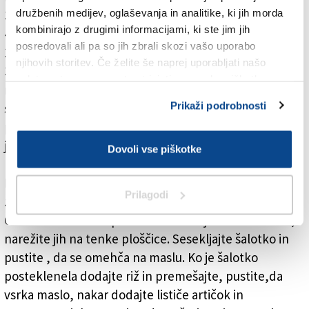
družbenih medijev, oglaševanja in analitike, ki jih morda
30 gr masla
kombinirajo z drugimi informacijami, ki ste jim jih
4 artičoke (lahko so tudi globoko zamrznjene)
posredovali ali pa so jih zbrali skozi vašo uporabo
150 gr strakina
njihovih storitev. Če želite še naprej uporabljati našo
3 žlice nastrganega parmezana
spletno stran, se morate strinjati z uporabo piškotkov.
nekaj svežega timijana
Prikaži podrobnosti
sol
poper
jušno osnovo
Dovoli vse piškotke
Lahko na hitro skuhamo zelenjavno juho z nekaj
Prilagodi
zelene, korenja, pora ali čebule in z njo zalivamo riž.
Očistite artičoke in pustite le notranje mehke lističe,
narežite jih na tenke ploščice. Sesekljajte šalotko in
pustite , da se omehča na maslu. Ko je šalotko
posteklenela dodajte riž in premešajte, pustite,da
vsrka maslo, nakar dodajte lističe artičok in