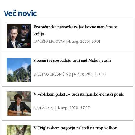
Več novic
Proračunske postavke za jezikovne manjšine se
krčijo
4. avg. 2026 | 20:01
JARUŠKA MAJOVSKI |
S požari se spopadajo tudi nad Naborjetom
4. avg. 2026 | 16:33
SPLETNO UREDNIŠTVO |
V »šolskem paketu« tudi italijansko-nemški pouk
4. avg. 2026 | 17:37
IVAN ŽERJAL |
V Triglavskem pogorju naleteli na trop volkov