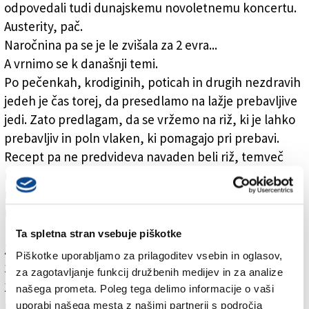
odpovedali tudi dunajskemu novoletnemu koncertu.
Austerity, pač.
Naročnina pa se je le zvišala za 2 evra...
A vrnimo se k današnji temi.
Po pečenkah, krodiginih, poticah in drugih nezdravih
jedeh je čas torej, da presedlamo na lažje prebavljive
jedi. Zato predlagam, da se vržemo na riž, ki je lahko
prebavljiv in poln vlaken, ki pomagajo pri prebavi.
Recept pa ne predvideva navaden beli riž, temveč
rdečega, ki ga brez težav najdete v skoraj vsakem
marketu. Prav tako dobro vam bo uspelo, če namesto
riža uporabite ječmen ali piro.
Ta spletna stran vsebuje piškotke
Za 4 osebe potrebujemo:
Piškotke uporabljamo za prilagoditev vsebin in oglasov,
320 gr rdečega riža
za zagotavljanje funkcij družbenih medijev in za analize
1 šalotko ali manjšo čebulo
našega prometa. Poleg tega delimo informacije o vaši
nastrgano lupino ene limone
uporabi našega mesta z našimi partnerji s področja