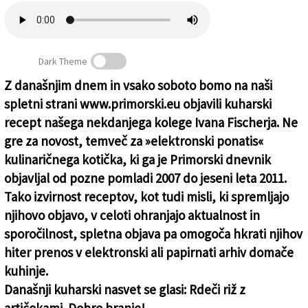
Založnik
Zadruga PD
Dark Theme
Naročnine
Z današnjim dnem in vsako soboto bomo na naši
spletni strani www.primorski.eu objavili kuharski
Kulinarični kotiček (1)
recept našega nekdanjega kolege Ivana Fischerja. Ne
gre za novost, temveč za »elektronski ponatis«
kulinaričnega kotička, ki ga je Primorski dnevnik
objavljal od pozne pomladi 2007 do jeseni leta 2011.
Tako izvirnost receptov, kot tudi misli, ki spremljajo
njihovo objavo, v celoti ohranjajo aktualnost in
sporočilnost, spletna objava pa omogoča hkrati njihov
hiter prenos v elektronski ali papirnati arhiv domače
kuhinje.
Današnji kuharski nasvet se glasi: Rdeči riž z