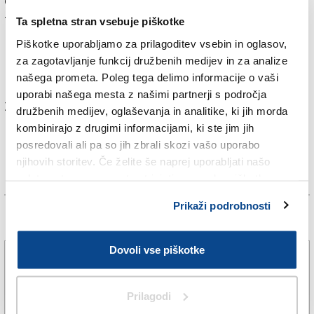
dosegle rekorda iz 8. avgusta leta 2013, ko se je
temperatura ozračja v bližnji meteorološki postaji na
Ta spletna stran vsebuje piškotke
letališču v Cerkljah ob Krki dva metra nad tlemi
Piškotke uporabljamo za prilagoditev vsebin in oglasov,
povzpela na rekordnih 40,8 stopinj Celzija, so dodali.
za zagotavljanje funkcij družbenih medijev in za analize
Nek je sicer tudi takrat delovala normalno.
našega prometa. Poleg tega delimo informacije o vaši
uporabi našega mesta z našimi partnerji s področja
Za branje in pisanje komentarjev
je potrebna prijava
družbenih medijev, oglaševanja in analitike, ki jih morda
kombinirajo z drugimi informacijami, ki ste jim jih
posredovali ali pa so jih zbrali skozi vašo uporabo
njihovih storitev. Če želite še naprej uporabljati našo
spletno stran, se morate strinjati z uporabo piškotkov.
Prikaži podrobnosti
Več novic
Dovoli vse piškotke
Z višine 2300 so ga rešili s helikopterjem
6. avg. 2026 | 17:22
SPLETNO UREDNIŠTVO |
Prilagodi