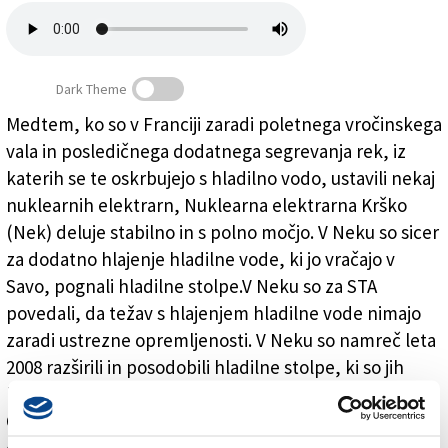
Založnik
Zadruga PD
Dark Theme
Naročnine
Medtem, ko so v Franciji zaradi poletnega vročinskega
vala in posledičnega dodatnega segrevanja rek, iz
Krško ni v Franciji ...
katerih se te oskrbujejo s hladilno vodo, ustavili nekaj
nuklearnih elektrarn, Nuklearna elektrarna Krško
(Nek) deluje stabilno in s polno močjo. V Neku so sicer
za dodatno hlajenje hladilne vode, ki jo vračajo v
Savo, pognali hladilne stolpe.V Neku so za STA
povedali, da težav s hlajenjem hladilne vode nimajo
zaradi ustrezne opremljenosti. V Neku so namreč leta
2008 razširili in posodobili hladilne stolpe, ki so jih
letos prvič pognali prejšnji ponedeljek, 30. julija.
Okoliške temperature ozračja sicer tudi še niso