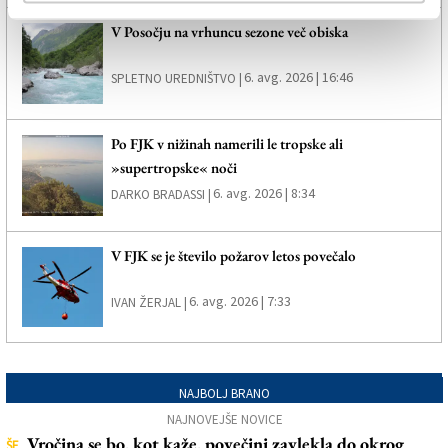
V Posočju na vrhuncu sezone več obiska
6. avg. 2026 | 16:46
SPLETNO UREDNIŠTVO |
Po FJK v nižinah namerili le tropske ali
»supertropske« noči
6. avg. 2026 | 8:34
DARKO BRADASSI |
V FJK se je število požarov letos povečalo
6. avg. 2026 | 7:33
IVAN ŽERJAL |
NAJBOLJ BRANO
NAJNOVEJŠE NOVICE
Vročina se bo, kot kaže, povečini zavlekla do okrog
ŠE