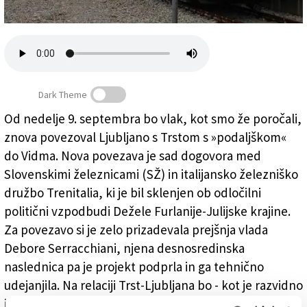
Založnik
Zadruga PD
Naročnine
Dark Theme
Od nedelje 9. septembra bo vlak, kot smo že poročali,
znova povezoval Ljubljano s Trstom s »podaljškom«
Urnik vlaka Ljubljana-Trst
do Vidma. Nova povezava je sad dogovora med
Slovenskimi železnicami (SŽ) in italijansko železniško
družbo Trenitalia, ki je bil sklenjen ob odločilni
politični vzpodbudi Dežele Furlanije-Julijske krajine.
Za povezavo si je zelo prizadevala prejšnja vlada
Debore Serracchiani, njena desnosredinska
naslednica pa je projekt podprla in ga tehnično
udejanjila. Na relaciji Trst-Ljubljana bo - kot je razvidno
iz urnika, ki so ga nam posredovale SŽ -