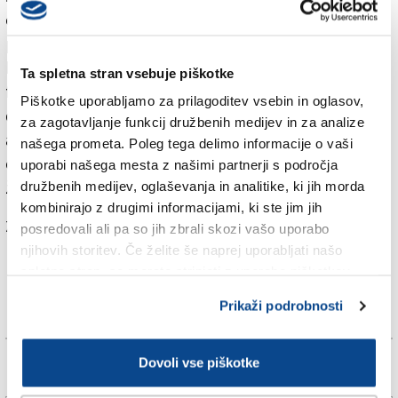
elekromotorni vlak Dežele FJK vozil dvakrat dnevno,
prva vožnja iz Ljubljana pa bo podaljšana do Vidma,
kar v nasprotno smer velja tudi za drugi vlak iz
Ta spletna stran vsebuje piškotke
furlanske prestolnice. Vožnja z vlakom od Ljubljane
Piškotke uporabljamo za prilagoditev vsebin in oglasov,
do Sežane bo trajala uro in štirideset minut; to je več
za zagotavljanje funkcij družbenih medijev in za analize
ali manj približno enako kot danes, kar sicer ni
našega prometa. Poleg tega delimo informacije o vaši
odvisno od vlaka, temveč od proge (nekdanja Južna
uporabi našega mesta z našimi partnerji s področja
železnica), ki ni primerna za hitrejše vlake.
družbenih medijev, oglaševanja in analitike, ki jih morda
kombinirajo z drugimi informacijami, ki ste jim jih
Za branje in pisanje komentarjev
je potrebna prijava
posredovali ali pa so jih zbrali skozi vašo uporabo
njihovih storitev. Če želite še naprej uporabljati našo
spletno stran, se morate strinjati z uporabo piškotkov.
Prikaži podrobnosti
Dovoli vse piškotke
Več novic