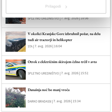
Finančni policisti preprečili več kot 90-milijonsko
Prilagodi
davčno goljufijo
7. avg. 2026 | 18:06
SPLETNO UREDNIŠTVO |
V okolici Kranjske Gore izbruhnil požar, na delu
tudi air tractorji in helikopter
7. avg. 2026 | 16:04
STA |
Otrok z električnim skirojem čelno trčil v avto
7. avg. 2026 | 15:52
SPLETNO UREDNIŠTVO |
Današnja noč bo manj vroča
7. avg. 2026 | 15:34
DARKO BRADASSI |