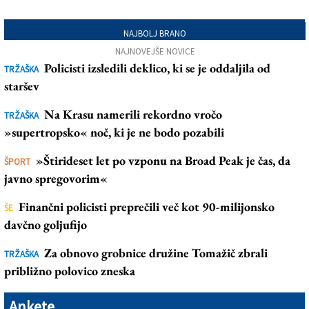
NAJBOLJ BRANO
NAJNOVEJŠE NOVICE
Policisti izsledili deklico, ki se je oddaljila od
TRŽAŠKA
staršev
Na Krasu namerili rekordno vročo
TRŽAŠKA
»supertropsko« noč, ki je ne bodo pozabili
»Štirideset let po vzponu na Broad Peak je čas, da
ŠPORT
javno spregovorim«
Finančni policisti preprečili več kot 90-milijonsko
ŠE
davčno goljufijo
Za obnovo grobnice družine Tomažič zbrali
TRŽAŠKA
približno polovico zneska
Ankete