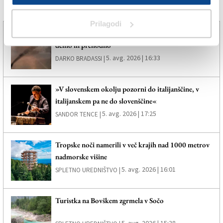
Več novic
Prilagodi
S petkovimi nevihtami se bo vročina zmanjšala le
delno in prehodno
5. avg. 2026 | 16:33
DARKO BRADASSI |
»V slovenskem okolju pozorni do italijanščine, v
italijanskem pa ne do slovenščine«
5. avg. 2026 | 17:25
SANDOR TENCE |
Tropske noči namerili v več krajih nad 1000 metrov
nadmorske višine
5. avg. 2026 | 16:01
SPLETNO UREDNIŠTVO |
Turistka na Bovškem zgrmela v Sočo
5. avg. 2026 | 15:38