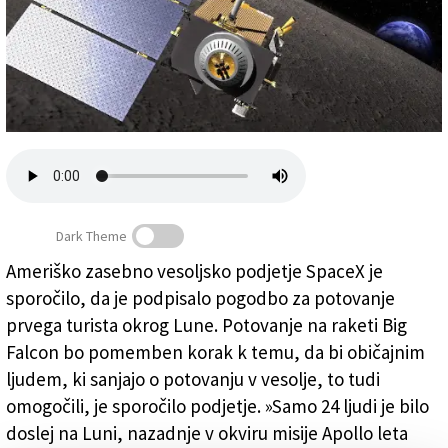
Založnik
Zadruga PD
Naročnine
Dark Theme
Ameriško zasebno vesoljsko podjetje SpaceX je
BRIŠI !! Običajnim ljudem želijo omogočiti potovanje v
sporočilo, da je podpisalo pogodbo za potovanje
vesolje
prvega turista okrog Lune. Potovanje na raketi Big
Falcon bo pomemben korak k temu, da bi običajnim
ljudem, ki sanjajo o potovanju v vesolje, to tudi
omogočili, je sporočilo podjetje. »Samo 24 ljudi je bilo
doslej na Luni, nazadnje v okviru misije Apollo leta