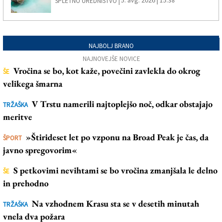
SPLETNO UREDNIŠTVO |
NAJBOLJ BRANO
NAJNOVEJŠE NOVICE
Vročina se bo, kot kaže, povečini zavlekla do okrog
ŠE
velikega šmarna
V Trstu namerili najtoplejšo noč, odkar obstajajo
TRŽAŠKA
meritve
»Štirideset let po vzponu na Broad Peak je čas, da
ŠPORT
javno spregovorim«
S petkovimi nevihtami se bo vročina zmanjšala le delno
ŠE
in prehodno
Na vzhodnem Krasu sta se v desetih minutah
TRŽAŠKA
vnela dva požara