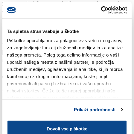
1972,« so dodali. Ustanovitelja SpaceX Elona Muska so
vprašali, ali je on ta prvi turist, ki pa je v odgovoru na
Twitterju objavil japonsko zastavico.
Podjetje je februarja 2017 predstavilo načrt, da
Ta spletna stran vsebuje piškotke
namerava letos na potovanje okrog Lune poslati dva
Piškotke uporabljamo za prilagoditev vsebin in oglasov,
turista. Ameriški časnik Wall Street Journal je sicer
za zagotavljanje funkcij družbenih medijev in za analize
junija poročal, da tega ne bodo uresničili letos, ampak
našega prometa. Poleg tega delimo informacije o vaši
šele sredi prihodnjega leta ali celo kasneje. Ni sicer
uporabi našega mesta z našimi partnerji s področja
znano, ali je človek, s katerim so podpisali pogodbo,
družbenih medijev, oglaševanja in analitike, ki jih morda
eden od teh dveh potnikov.
kombinirajo z drugimi informacijami, ki ste jim jih
posredovali ali pa so jih zbrali skozi vašo uporabo
Za branje in pisanje komentarjev
je potrebna prijava
njihovih storitev. Če želite še naprej uporabljati našo
spletno stran, se morate strinjati z uporabo piškotkov.
Prikaži podrobnosti
Dovoli vse piškotke