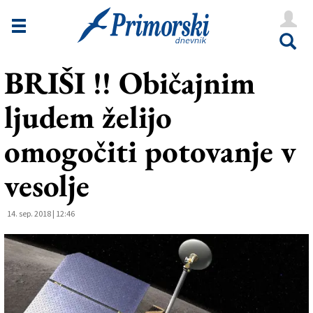
Novice
Tržaška
BRIŠI !! Običajnim
Goriška
ljudem želijo
Kultura
Šport
omogočiti potovanje v
Še
vesolje
Vreme
14. sep. 2018 | 12:46
V Kioskih
Uredništvo
Oglasi