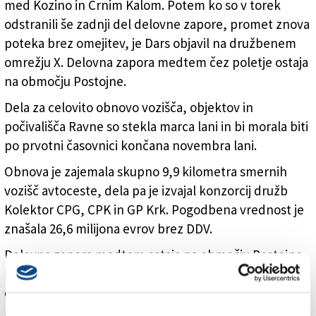
med Kozino in Črnim Kalom. Potem ko so v torek
zapore, promet znova poteka brez omejitev (X DARS)
odstranili še zadnji del delovne zapore, promet znova
poteka brez omejitev, je Dars objavil na družbenem
omrežju X. Delovna zapora medtem čez poletje ostaja
na območju Postojne.
Dela za celovito obnovo vozišča, objektov in
počivališča Ravne so stekla marca lani in bi morala biti
po prvotni časovnici končana novembra lani.
Obnova je zajemala skupno 9,9 kilometra smernih
vozišč avtoceste, dela pa je izvajal konzorcij družb
Kolektor CPG, CPK in GP Krk. Pogodbena vrednost je
znašala 26,6 milijona evrov brez DDV.
Delovna zapora medtem ostaja na območju Postojne,
kjer so se dela nedavno začela izvajati tudi v nočnem
času. Ukrep je ob prevzemu mandata napovedal
minister za infrastrukturo in energetiko Jernej