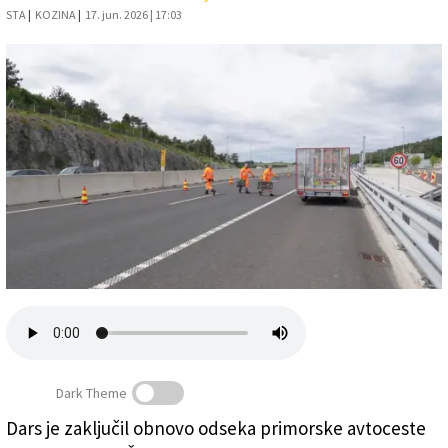
STA
|
KOZINA
|
17. jun. 2026 | 17:03
Založnik
Zadruga PD
Naročnine
Dark Theme
Dars je zaključil obnovo odseka primorske avtoceste
Potem ko so v torek odstranili še zadnji del delovne