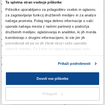
Ta spletna stran vsebuje piškotke
Vrtovec, ki si je prejšnji teden tudi ogledal potek
Piškotke uporabljamo za prilagoditev vsebin in oglasov,
obnovitvenih del na tem odseku primorske avtoceste.
za zagotavljanje funkcij družbenih medijev in za analize
Po oceni izvajalca del, družbe Kolektor CPG, bi lahko
našega prometa. Poleg tega delimo informacije o vaši
uvedba nočnega dela na območju obnove pri Postojni
uporabi našega mesta z našimi partnerji s področja
skupni čas izvedbe projekta skrajšala za približno 20
družbenih medijev, oglaševanja in analitike, ki jih morda
kombinirajo z drugimi informacijami, ki ste jim jih
do 30 dni. Podrobnejše ocene, za koliko bodo nočna
posredovali ali pa so jih zbrali skozi vašo uporabo
dela vplivala na stroške projekta, za zdaj še ni mogoče
njihovih storitev. Če želite še naprej uporabljati našo
podati. Izvajanje nočnih del je bilo sicer predvideno že
spletno stran, se morate strinjati z uporabo piškotkov.
v okviru pogodbenih določil, zato zaradi njihove
uvedbe Dars ne bo sklepal dodatnih pogodbenih
Prikaži podrobnosti
aneksov.
Dovoli vse piškotke
Za branje in pisanje komentarjev
je potrebna prijava
Prilagodi