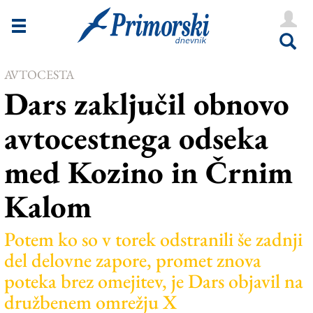
Novice
Tržaška
AVTOCESTA
Goriška
Dars zaključil obnovo
Kultura
avtocestnega odseka
Šport
med Kozino in Črnim
Še
Kalom
Vreme
V Kioskih
Potem ko so v torek odstranili še zadnji
del delovne zapore, promet znova
poteka brez omejitev, je Dars objavil na
Uredništvo
družbenem omrežju X
Oglasi