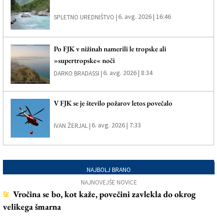
6. avg. 2026 | 16:46
SPLETNO UREDNIŠTVO |
Po FJK v nižinah namerili le tropske ali
»supertropske« noči
6. avg. 2026 | 8:34
DARKO BRADASSI |
V FJK se je število požarov letos povečalo
6. avg. 2026 | 7:33
IVAN ŽERJAL |
NAJBOLJ BRANO
NAJNOVEJŠE NOVICE
Vročina se bo, kot kaže, povečini zavlekla do okrog
ŠE
velikega šmarna